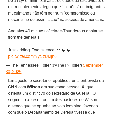
LGBTQ+ e minimizar as atrocidades da escravidão, e
ele recentemente alegou que "milhões" de imigrantes
muçulmanos não têm nenhum "compromisso ou
mecanismo de assimilação" na sociedade americana.
And after 40 minutes of cringe-Thunderous applause
from the generals!
Just kidding. Total silence. 👀 🦗 🦗
pic.twitter.com/NytJzUMjn8
— The Tennessee Holler (@TheTNHoller)
September
30, 2025
Em agosto, o secretário republicou uma entrevista da
CNN
com
Wilson
em sua conta pessoal
X
, que
ostenta um distintivo do secretário de
Guerra
. (O
segmento apresentou um dos pastores de Wilson
dizendo que se opunha ao voto feminino, fazendo
com que o Departamento de Defesa tivesse que