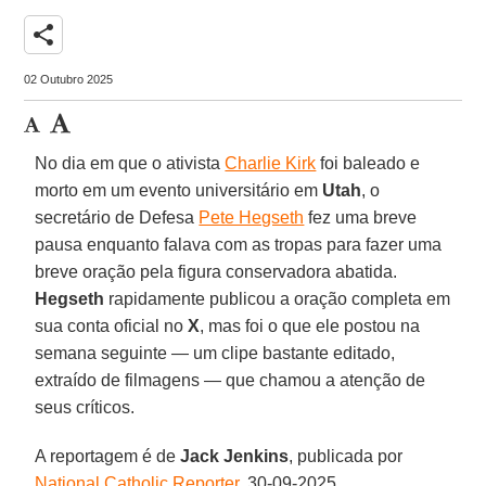
share
02 Outubro 2025
No dia em que o ativista
Charlie Kirk
foi baleado e
morto em um evento universitário em
Utah
, o
secretário de Defesa
Pete Hegseth
fez uma breve
pausa enquanto falava com as tropas para fazer uma
breve oração pela figura conservadora abatida.
Hegseth
rapidamente publicou a oração completa em
sua conta oficial no
X
, mas foi o que ele postou na
semana seguinte — um clipe bastante editado,
extraído de filmagens — que chamou a atenção de
seus críticos.
A reportagem é de
Jack
Jenkins
, publicada por
National Catholic Reporter
, 30-09-2025.