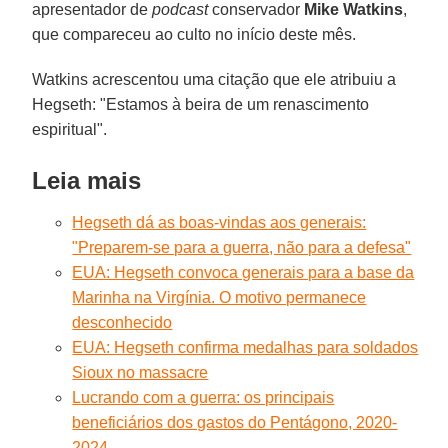
apresentador de
podcast
conservador
Mike Watkins
,
que compareceu ao culto no início deste mês.
Watkins acrescentou uma citação que ele atribuiu a
Hegseth: "Estamos à beira de um renascimento
espiritual".
Leia mais
Hegseth dá as boas-vindas aos generais:
"Preparem-se para a guerra, não para a defesa"
EUA: Hegseth convoca generais para a base da
Marinha na Virgínia. O motivo permanece
desconhecido
EUA: Hegseth confirma medalhas para soldados
Sioux no massacre
Lucrando com a guerra: os principais
beneficiários dos gastos do Pentágono, 2020-
2024