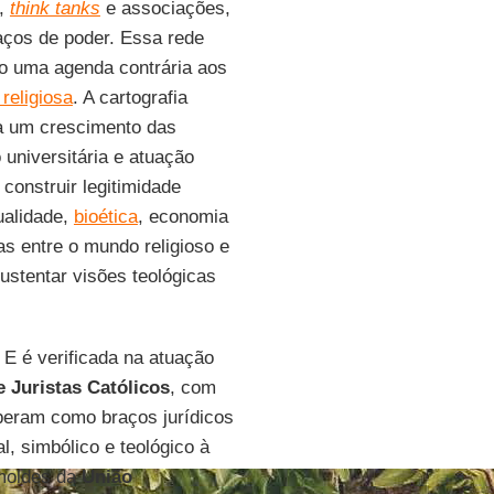
s,
think tanks
e associações,
aços de poder. Essa rede
do uma agenda contrária aos
 religiosa
. A cartografia
a um crescimento das
 universitária e atuação
 construir legitimidade
ualidade,
bioética
, economia
as entre o mundo religioso e
ustentar visões teológicas
E é verificada na atuação
 Juristas Católicos
, com
operam como braços jurídicos
l, simbólico e teológico à
 moldes da
União