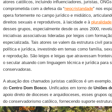
atores católicos, incluindo influenciadores, juristas, ONG
comprometida com a defesa da “
neocristandade
” nos esp
opera fortemente no campo jurídico e midiático, articulan
direitos sexuais e reprodutivos, à laicidade e à
pluralidade
desses grupos, especialmente desde os anos 2000, revel
iniciativas associativas lideradas por leigos com formação
especializada. Tais atores se valem da estrutura civil para
política e jurídica, investindo em temas como família, sex
e reprodução. São leigos e leigas que atravessam fronteir
o secular atuando com linguagem técnica e jurídica para s
conservadoras.
A atuação dos chamados juristas católicos é um exemplo. 
do
Centro Dom Bosco
. Unificados em torno de
Uniões de
apoio direto de dioceses e arquidioceses, esses grupos 
do conservadorismo católico, fornecendo suporte estrutura
agenda “
pró-vida
” e “pró-família”. Esse modelo segue os