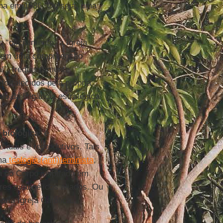
ma em 1986. Ou seja, uma
 “oficialmente” à Igreja
ra em uma compreensão
ral”, frequentemente
ortalecidos pela própria
io da litigância estratégica
biológica
” é
exuais e reprodutivos. Tais
ma
teologia (anti)feminista
,
a do Corpo inspirada em
ores evangélicos aliados. Ou
pria Igreja Católica.