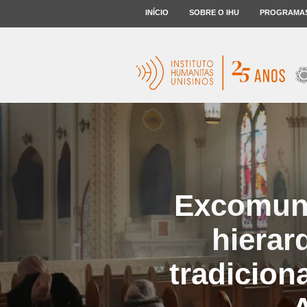
INÍCIO
SOBRE O IHU
PROGRAMA
Excomunh
hierar
tradicion