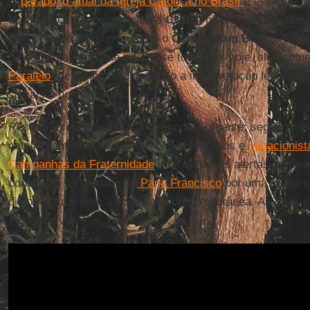
O
paradoxo atual da Igreja Católica no Brasil
é evidente: p
eclesiástica, dioceses e até a
CNBB
, historicamente ofe
crescimento de grupos como o
Centro Dom Bosco
. Esse 
fundamental para que o
CDB
se tornasse, hoje, algo seme
Paralelo
” devocional, disputando a interpretação legítima 
sociais e nos tribunais.
Resta à Igreja brasileira uma escolha urgente: seguir pr
católico antidireitos, com traços autoritários e
negacionist
Campanhas da Fraternidade
e relativiza os alertas ambie
convicção o chamado do
Papa Francisco
por uma Igreja si
diálogo plural com a sociedade contemporânea. As duas p
incompatíveis.