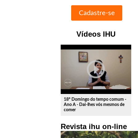
Vídeos IHU
play_circle_outline
18º Domingo do tempo comum -
Ano A - Dai-lhes vós mesmos de
comer
Revista ihu on-line