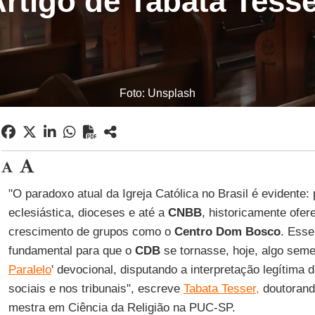
rtigo de Tabata Tess
Foto: Unsplash
"O paradoxo atual da Igreja Católica no Brasil é evidente: 
eclesiástica, dioceses e até a
CNBB
, historicamente ofe
crescimento de grupos como o
Centro Dom Bosco
. Esse 
fundamental para que o
CDB
se tornasse, hoje, algo seme
Paralelo
' devocional, disputando a interpretação legítima d
sociais e nos tribunais", escreve
Tabata Tesser,
doutorand
mestra em Ciência da Religião na PUC-SP.