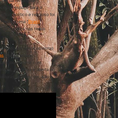
arte da hierarquia
receram espaço para o
apoio político e religioso foi
lhante a uma “
Brasil
da fé católica nas redes
omovendo um associativismo
as
, que ignora as
ntais; ou assumir com
nodal, inclusiva e aberta ao
osturas, ao meu ver, são