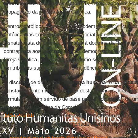
Internacional de Juristas Católicos
, formalizada em Ro
propagação da própria Igreja Católica.
Centros católicos, como o
CDB
, podem não ser vinculados
Católica mas contém estrutura associativa que se anco
jusnaturalista do Direito, vinculada à doutrina da “lei natu
contraposta aos marcos jurídicos democráticos e que são f
Igreja Católica. No Brasil, tal ativismo se manifesta por me
em tribunais superiores e forte incidência política.
O discurso de defesa da “
natureza humana
” e da “
ordem
constantemente mobilizado para deslegitimar os direitos s
formulações têm servido de base para a construção de u
ancorada na Doutrina da Complementaridade e na Teologi
João Paulo II
, e com forte influência do Vaticano e de set
seja, uma base argumentativa criada e fortalecida pela pró