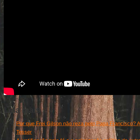
Leia mais
Por que Frei Gilson não reza pelo Papa Francisco? A
Tesser