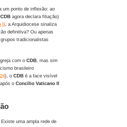
 um ponto de inflexão: ao
o
CDB
agora declara filiação)
 II
, a Arquidiocese sinaliza
ção definitiva? Ou apenas
 grupos tradicionalistas
 Igreja com o
CDB
, mas sim
cismo brasileiro
024
), o
CDB
é a face visível
 após o
Concílio Vaticano II
são
. Existe uma ampla rede de