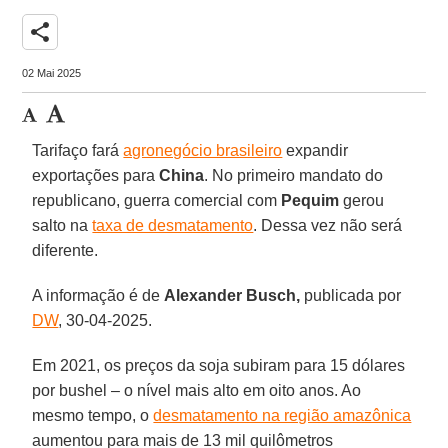
share
02 Mai 2025
Tarifaço fará
agronegócio brasileiro
expandir
exportações para
China
. No primeiro mandato do
republicano, guerra comercial com
Pequim
gerou
salto na
taxa de desmatamento
. Dessa vez não será
diferente.
A informação é de
Alexander Busch,
publicada por
DW
, 30-04-2025.
Em 2021, os preços da soja subiram para 15 dólares
por bushel – o nível mais alto em oito anos. Ao
mesmo tempo, o
desmatamento na região amazônica
aumentou para mais de 13 mil quilômetros