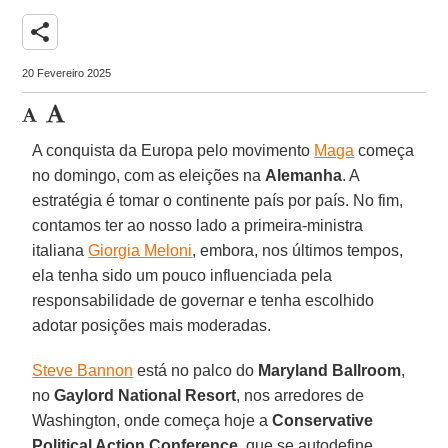
share
20 Fevereiro 2025
A conquista da Europa pelo movimento
Maga
começa
no domingo, com as eleições na
Alemanha
. A
estratégia é tomar o continente país por país. No fim,
contamos ter ao nosso lado a primeira-ministra
italiana
Giorgia Meloni
, embora, nos últimos tempos,
ela tenha sido um pouco influenciada pela
responsabilidade de governar e tenha escolhido
adotar posições mais moderadas.
Steve Bannon
está no palco do
Maryland Ballroom
,
no
Gaylord National Resort
, nos arredores de
Washington, onde começa hoje a
Conservative
Political Action Conference
, que se autodefine