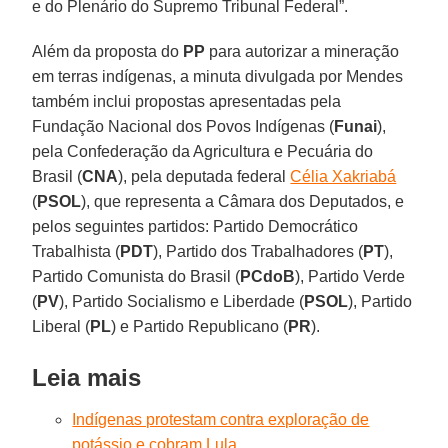
e do Plenário do Supremo Tribunal Federal”.
Além da proposta do
PP
para autorizar a mineração
em terras indígenas, a minuta divulgada por Mendes
também inclui propostas apresentadas pela
Fundação Nacional dos Povos Indígenas (
Funai
),
pela Confederação da Agricultura e Pecuária do
Brasil (
CNA
), pela deputada federal
Célia Xakriabá
(
PSOL
), que representa a Câmara dos Deputados, e
pelos seguintes partidos: Partido Democrático
Trabalhista (
PDT
), Partido dos Trabalhadores (
PT
),
Partido Comunista do Brasil (
PCdoB
), Partido Verde
(
PV
), Partido Socialismo e Liberdade (
PSOL
), Partido
Liberal (
PL
) e Partido Republicano (
PR
).
Leia mais
Indígenas protestam contra exploração de
potássio e cobram Lula