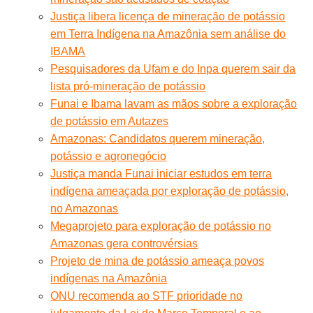
Justiça libera licença de mineração de potássio
em Terra Indígena na Amazônia sem análise do
IBAMA
Pesquisadores da Ufam e do Inpa querem sair da
lista pró-mineração de potássio
Funai e Ibama lavam as mãos sobre a exploração
de potássio em Autazes
Amazonas: Candidatos querem mineração,
potássio e agronegócio
Justiça manda Funai iniciar estudos em terra
indígena ameaçada por exploração de potássio,
no Amazonas
Megaprojeto para exploração de potássio no
Amazonas gera controvérsias
Projeto de mina de potássio ameaça povos
indígenas na Amazônia
ONU recomenda ao STF prioridade no