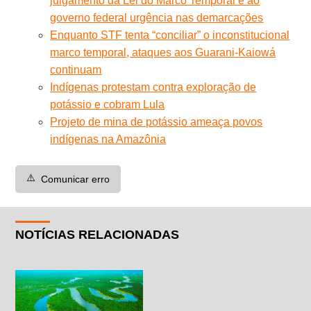
julgamento da Lei do Marco Temporal e ao
governo federal urgência nas demarcações
Enquanto STF tenta “conciliar” o inconstitucional
marco temporal, ataques aos Guarani-Kaiowá
continuam
Indígenas protestam contra exploração de
potássio e cobram Lula
Projeto de mina de potássio ameaça povos
indígenas na Amazônia
⚠️
Comunicar erro
NOTÍCIAS RELACIONADAS