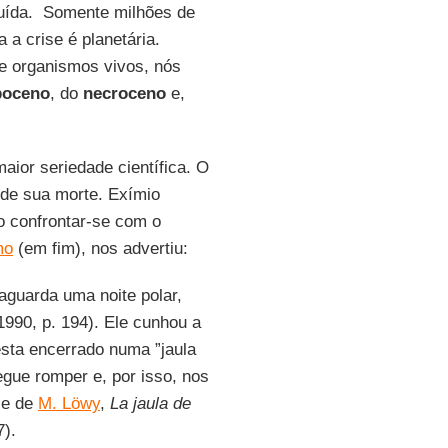
luída. Somente milhões de
 a crise é planetária.
 organismos vivos, nós
poceno
, do
necroceno
e,
ior seriedade científica. O
de sua morte. Exímio
o confrontar-se com o
mo
(em fim), nos advertiu:
aguarda uma noite polar,
 1990, p. 194). Ele cunhou a
esta encerrado numa ”jaula
gue romper e, por isso, nos
ise de
M. Löwy
,
La jaula de
7).