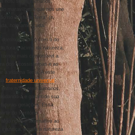
dos nós, seres humanos,
ão maravilhosa que nos une
ão rio e à Mãe Terra” (n.
ada, hoje ameaçada.
o
dominus
(dono) com o do
de fora e acima da natureza,
tornou mais confortável a
ora dos ecossistemas e ao
r a vida na Terra. A este
 da
fraternidade universal
:
e entre nós seres humanos,
cuidando-a e garantido sua
 futuras gerações. Essa
rtir do território
 algo novo e alternativo ao
injustiça, contra a natureza