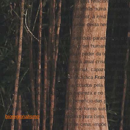
regeneração do planeta, pois “tudo está relacionado e to
caminhamos juntos como irmãos e irmãs numa peregrinaç
também com terna afeição ao irmão sol, à irmã lua, ao irm
92). Nossa missão é guardar e cuidar desta herança sagr
Na encíclica
Fratelli tutti
confronta dois paradigmas, o d
frater
(irmão/irmã). Pelo
dominus
, o ser humano, se enten
como senhor e dono dela; usando o poder da tecnociência 
vida, mas ao mesmo tempo, levou à atual crise devastad
princípio de autodestruição com armas, capazes de liquida
paradigma o Papa apresenta na encíclica
Fratelli tutti
, o
com todos os seres da natureza, criados pela Mãe Terra 
irmãos e irmãs junto com os da natureza e no meio dela, 
regeneração e perpetuidade em benefício das presentes e
fraternidade universal se constrói de forma sustentável a pa
(
bioregionalismo
), portanto, debaixo para cima, garantindo
sistema dominante que, a partir de cima, impõe uma dupla 