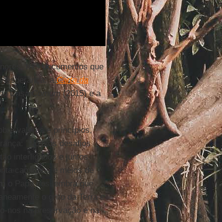
enores, três documentos que
de esperança: a
Carta
da
o da Casa Comum
(2015) e a
bre valores e princípios,
erança: ”Nossos desafios
tão interligados e juntos
onta caminhos e meios de
um
o Papa nos lembra que
taneamente o grito da Terra e
mo-nos na preservação e na