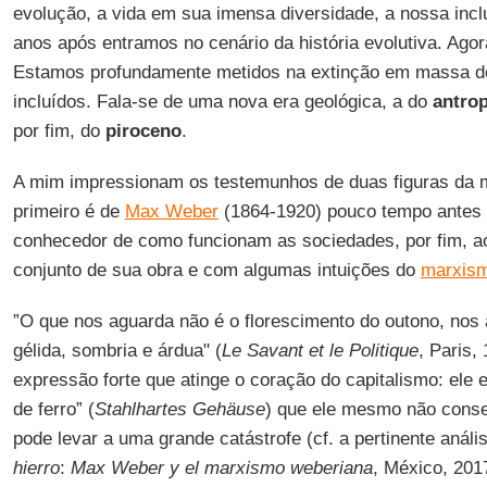
evolução, a vida em sua imensa diversidade, a nossa inc
anos após entramos no cenário da história evolutiva. Agora
Estamos profundamente metidos na extinção em massa de
incluídos. Fala-se de uma nova era geológica, a do
antro
por fim, do
piroceno
.
A mim impressionam os testemunhos de duas figuras da ma
primeiro é de
Max Weber
(1864-1920) pouco tempo antes 
conhecedor de como funcionam as sociedades, por fim, a
conjunto de sua obra e com algumas intuições do
marxis
”O que nos aguarda não é o florescimento do outono, nos 
gélida, sombria e árdua" (
Le Savant et le Politique
, Paris,
expressão forte que atinge o coração do capitalismo: ele 
de ferro” (
Stahlhartes Gehäuse
) que ele mesmo não conse
pode levar a uma grande catástrofe (cf. a pertinente anál
hierro
:
Max Weber y el marxismo weberiana
, México, 201