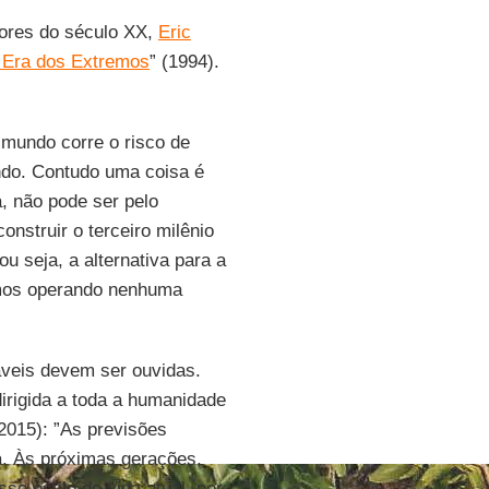
ores do século XX,
Eric
 Era dos Extremos
” (1994).
 mundo corre o risco de
ndo. Contudo uma coisa é
, não pode ser pelo
nstruir o terceiro milênio
u seja, a alternativa para a
amos operando nenhuma
veis devem ser ouvidas.
irigida a toda a humanidade
2015): ”As previsões
a. Às próximas gerações,
so estilo de vida atual, por