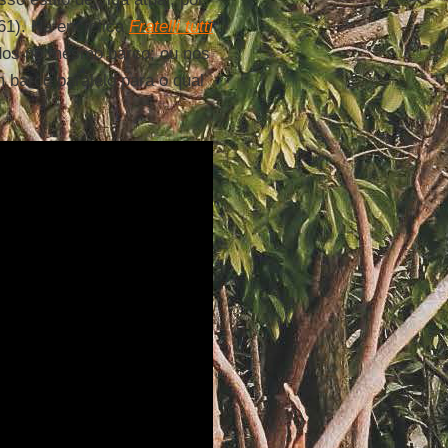
161). Na encíclica
Fratelli tutti
odos no mesmo barco; ou nos
 barco paralelo para o qual