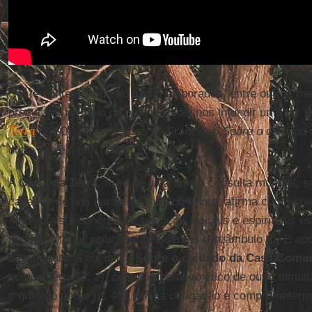
Neste contexto sinistro foram elaborados, entre outros m
procuram, no meio da obscuridade, nos infundir uma luz 
Terra
(2000), as encíclicas de Francisco
Sobre o cuidad
outra
Fratelli tutti
(2020).
A
Carta da Terra
, fruto de uma ampla consulta mundial, so
capazes de nos garantir a vida no futuro, afirma com esp
ambientais, econômicos, políticos, sociais e espirituais es
podemos forjar soluções includentes (Preâmbulo d). E ap
salvamento. A encíclica
Sobre o cuidado da Casa Com
somos Terra (n. 2), com o imperativo ético de ouvir simul
o grito do pobre (n. 49); nossa obrigação é comprometer