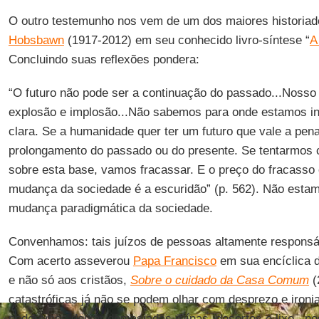
O outro testemunho nos vem de um dos maiores historiad
Hobsbawn
(1917-2012) em seu conhecido livro-síntese “
A
Concluindo suas reflexões pondera:
“O futuro não pode ser a continuação do passado...Nosso
explosão e implosão...Não sabemos para onde estamos i
clara. Se a humanidade quer ter um futuro que vale a pena
prolongamento do passado ou do presente. Se tentarmos co
sobre esta base, vamos fracassar. E o preço do fracasso o
mudança da sociedade é a escuridão” (p. 562). Não est
mudança paradigmática da sociedade.
Convenhamos: tais juízos de pessoas altamente responsá
Com acerto asseverou
Papa Francisco
em sua encíclica d
e não só aos cristãos,
Sobre o cuidado da Casa Comum
(
catastróficas já não se podem olhar com desprezo e ironi
poderemos deixar demasiadas ruínas, desertos e lixo...nos