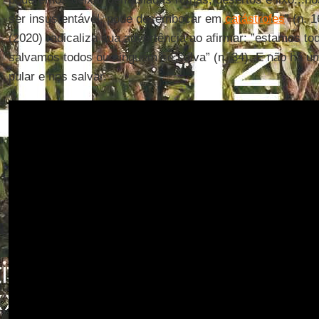
ser insustentável, pode desembocar em
catástrofes
” (n. 
(2020) radicaliza sua advertência ao afirmar: ”estamos t
salvamos todos ou ninguém se salva” (n. 34). E não há um
pular e nos salvar.