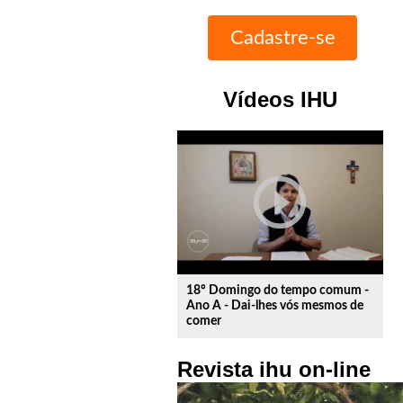
Vídeos IHU
play_circle_outline
18º Domingo do tempo comum -
Ano A - Dai-lhes vós mesmos de
comer
Revista ihu on-line