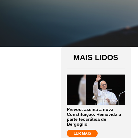
MAIS LIDOS
Prevost assina a nova
Constituição. Removida a
parte teocrática de
Bergoglio
LER MAIS