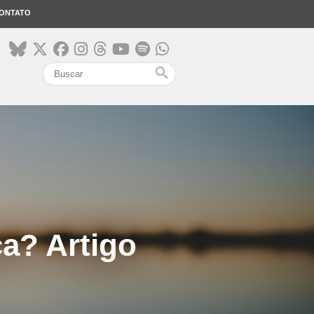
ONTATO
search
ça? Artigo