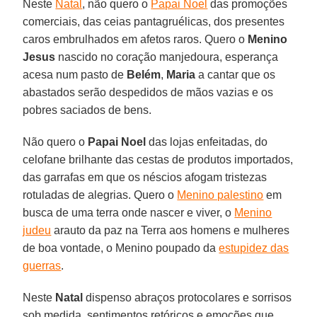
Neste
Natal
, não quero o
Papai Noel
das promoções
comerciais, das ceias pantagruélicas, dos presentes
caros embrulhados em afetos raros. Quero o
Menino
Jesus
nascido no coração manjedoura, esperança
acesa num pasto de
Belém
,
Maria
a cantar que os
abastados serão despedidos de mãos vazias e os
pobres saciados de bens.
Não quero o
Papai Noel
das lojas enfeitadas, do
celofane brilhante das cestas de produtos importados,
das garrafas em que os néscios afogam tristezas
rotuladas de alegrias. Quero o
Menino palestino
em
busca de uma terra onde nascer e viver, o
Menino
judeu
arauto da paz na Terra aos homens e mulheres
de boa vontade, o Menino poupado da
estupidez das
guerras
.
Neste
Natal
dispenso abraços protocolares e sorrisos
sob medida, sentimentos retóricos e emoções que