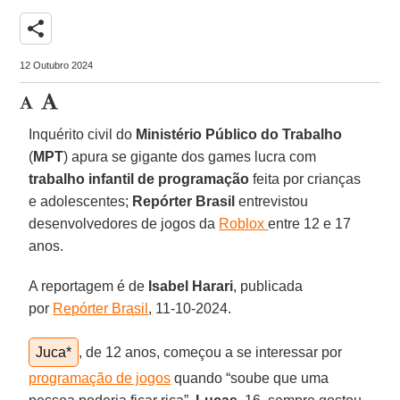
share
12 Outubro 2024
Inquérito civil do
Ministério Público do Trabalho
(
MPT
) apura se gigante dos games lucra com
trabalho infantil de programação
feita por crianças
e adolescentes;
Repórter Brasil
entrevistou
desenvolvedores de jogos da
Roblox
entre 12 e 17
anos.
A reportagem é de
Isabel Harari
, publicada
por
Repórter Brasil
, 11-10-2024.
Juca*
, de 12 anos, começou a se interessar por
programação de jogos
quando “soube que uma