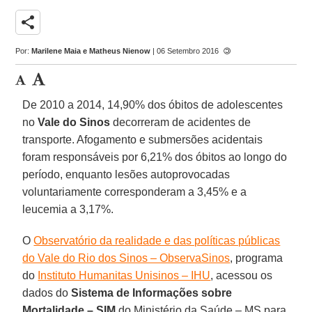
share
Por:
Marilene Maia e Matheus Nienow
| 06 Setembro 2016
De 2010 a 2014, 14,90% dos óbitos de adolescentes
no
Vale do Sinos
decorreram de acidentes de
transporte. Afogamento e submersões acidentais
foram responsáveis por 6,21% dos óbitos ao longo do
período, enquanto lesões autoprovocadas
voluntariamente corresponderam a 3,45% e a
leucemia a 3,17%.
O
Observatório da realidade e das políticas públicas
do Vale do Rio dos Sinos – ObservaSinos
, programa
do
Instituto Humanitas Unisinos – IHU
, acessou os
dados do
Sistema de Informações sobre
Mortalidade – SIM
do Ministério da Saúde – MS para