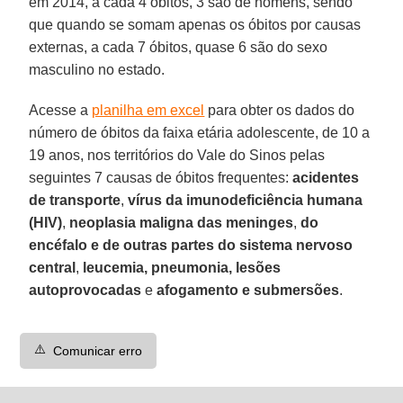
em 2014, a cada 4 óbitos, 3 são de homens, sendo
que quando se somam apenas os óbitos por causas
externas, a cada 7 óbitos, quase 6 são do sexo
masculino no estado.
Acesse a
planilha em excel
para obter os dados do
número de óbitos da faixa etária adolescente, de 10 a
19 anos, nos territórios do Vale do Sinos pelas
seguintes 7 causas de óbitos frequentes:
acidentes
de transporte
,
vírus da imunodeficiência humana
(HIV)
,
neoplasia maligna das meninges
,
do
encéfalo e de outras partes do sistema nervoso
central
,
leucemia, pneumonia,
lesões
autoprovocadas
e
afogamento e submersões
.
⚠️
Comunicar erro