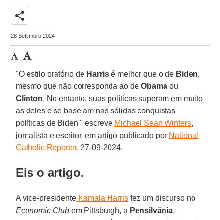
share
28 Setembro 2024
"O estilo oratório de
Harris
é melhor que o de
Biden
,
mesmo que não corresponda ao de
Obama
ou
Clinton
. No entanto, suas políticas superam em muito
as deles e se baseiam nas sólidas conquistas
políticas de Biden", escreve
Michael Sean Winters
,
jornalista e escritor, em artigo publicado por
National
Catholic Reporter
, 27-09-2024.
Eis o artigo.
A vice-presidente
Kamala Harris
fez um discurso no
Economic Club
em Pittsburgh, a
Pensilvânia
,