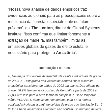
“Nossa nova análise de dados empíricos traz
evidências adicionais para as preocupações sobre a
resiliência da floresta, especialmente no futuro
próximo”, diz
Tim Lenton
, diretor do Global Systems
Institute. “Isso confirma que limitar fortemente a
extração de madeira, mas também limitar as
emissões globais de gases de efeito estufa, é
necessário para proteger a
Amazônia
”.
Reprodução: EcoDebate
a , Um mapa dos valores de Kendall t de células individuais da grade
de 2003. b , Histograma dos valores de Kendall t para a floresta
amazônica, considerando dados de 2003 em diante. Das células da
grade, 76,2% têm um valor positivo de Kendall t a partir de 2003 e
77,8% têm isso para a série temporal completa. c , série temporal
média VOD AR(1) (linha sólida) juntamente com ±1 sd (linhas
pontilhadas) criadas a partir de células de grade que têm fração BL =?
80% na bacia amazônica e também não contêm uso humano da terra