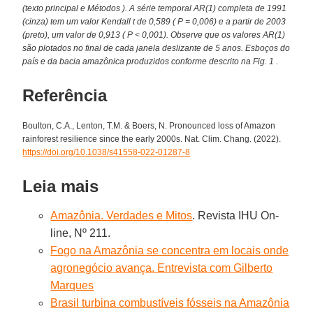
(texto principal e Métodos ). A série temporal AR(1) completa de 1991
(cinza) tem um valor Kendall t de 0,589 ( P = 0,006) e a partir de 2003
(preto), um valor de 0,913 ( P < 0,001). Observe que os valores AR(1)
são plotados no final de cada janela deslizante de 5 anos. Esboços do
país e da bacia amazônica produzidos conforme descrito na Fig. 1 .
Referência
Boulton, C.A., Lenton, T.M. & Boers, N. Pronounced loss of Amazon
rainforest resilience since the early 2000s. Nat. Clim. Chang. (2022).
https://doi.org/10.1038/s41558-022-01287-8
Leia mais
Amazônia. Verdades e Mitos
. Revista IHU On-
line, Nº 211.
Fogo na Amazônia se concentra em locais onde
agronegócio avança. Entrevista com Gilberto
Marques
Brasil turbina combustíveis fósseis na Amazônia