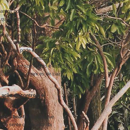
estamos potencialmente em
, quanto mais precisa
air nas mãos de um
as que desconfiam de todos,
a aos outros for uma
 E não se pode esquecer que
o lado fraco da pessoa em
ivendo um sofrimento e está
io, tem mais chances de cair
ação de controle e
cial -
boa-fé
. Aquele que
 se sente o salvador da