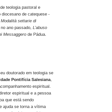
 de teologia pastoral e
io diocesano de catequese -
 Modalità settarie di
 no ano passado,
L’abuso
ni Messaggero
de Pádua.
seu doutorado em teologia se
idade Pontifícia Salesiana
,
acompanhamento espiritual.
retor espiritual e a pessoa
oa que está sendo
e ajuda se torna a vítima