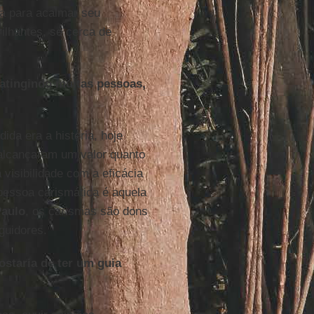
ja para acalmar seu
ilhantes, se cerca de
 atingindo muitas pessoas,
dida era a histeria, hoje
alcançaram um valor quanto
visibilidade com a eficácia
a pessoa carismática é aquela
Paulo
, os carismas são dons
guidores.
staria de ter um guia