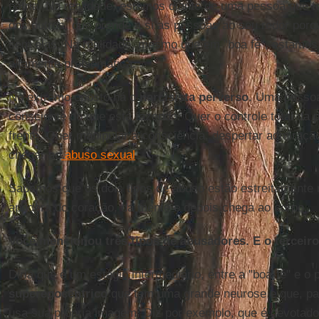
pátria. Na realidade, estamos diante de uma pessoa que
dos outros, que prende a si as pessoas ao seu redor porq
sem elas. Na realidade, mesmo que em "boa fé", estamos
altamente problemática.
No extremo oposto há o
narcisista perverso
. Uma pessoa
consciente do que está fazendo. Quer o controle total da
frente. Quer manipular a consciência, despertar admiraçã
chegar ao
abuso sexual
.
Sabemos que os dois tipos de abuso estão estreitamente 
apodera do coração, da mente e depois chega ao corpo.
Você mencionou três tipos de abusadores. E o terceir
Diria que é um estágio intermediário, entre a "boa-fé" e o
superegocêntrico
que tem uma grande neurose e que, pa
usa sua própria imagem. Diz por exemplo, que é devotado