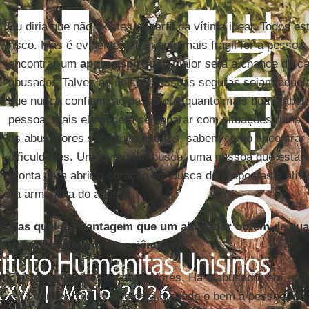
Eu diria que não existe um perfil da vítima ideal. Todos 
risco. Mas é evidente que quanto mais frágil for a pessoa
encontrar um
apoio espiritual
, maior será a chance de c
abusador. Talvez as únicas pessoas seguras sejam aquel
que nunca confiam, ao passo que quanto mais boa e abert
pessoa, mais ela poderá se deparar com situações ruins.
os abusadores são muito astutos, sabem como encontrar 
dificuldades. Um jovem em busca, uma pessoa que está v
pronta para abrir o coração em busca de respostas e alív
na armadilha do abuso.
Mas qual é a vantagem que um abusador obtém de sua 
manipulação das consciências?
Existem três tipos de abusadores. Há o abusador em - par
está convencido de que está fazendo o bem à pessoa, que