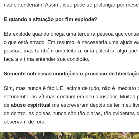
não entenderiam. Assim, isso pode se prolongar por mese
E quando a situação por fim explode?
Ela explode quando chega uma terceira pessoa que cons
o que está errado. Em resumo, é necessária uma ajuda e
pessoa, mas também uma leitura, uma palestra, algo que 
faça a vítima entender sua condição.
Somente sob essas condições o processo de libertaç
Sim, mas nunca é fácil. E, acima de tudo, não é imediato 
sofrimento, as vítimas confiam em seu abusador. Muitas 
de
abuso espiritual
me escreveram depois de ler meu livr
de dentro, as coisas nunca são tão claras, tão evidentes 
observam de fora.
Quem são as pessoas em maior risco?