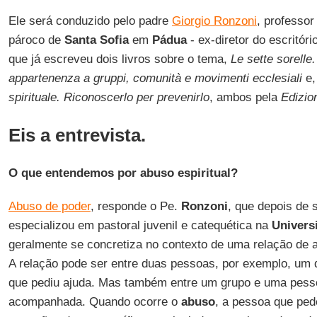
Ele será conduzido pelo padre
Giorgio Ronzoni
, professor
pároco de
Santa Sofia
em
Pádua
- ex-diretor do escritór
que já escreveu dois livros sobre o tema,
Le sette sorelle.
appartenenza a gruppi, comunità e movimenti ecclesiali
e,
spirituale. Riconoscerlo per prevenirlo
, ambos pela
Edizio
Eis a entrevista.
O que entendemos por abuso espiritual?
Abuso de poder
, responde o Pe.
Ronzoni
, que depois de 
especializou em pastoral juvenil e catequética na
Univers
geralmente se concretiza no contexto de uma relação de 
A relação pode ser entre duas pessoas, por exemplo, um di
que pediu ajuda. Mas também entre um grupo e uma pess
acompanhada. Quando ocorre o
abuso
, a pessoa que ped