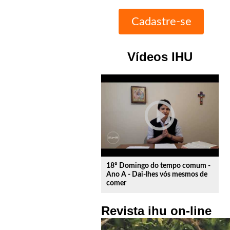
Vídeos IHU
play_circle_outline
18º Domingo do tempo comum -
Ano A - Dai-lhes vós mesmos de
comer
Revista ihu on-line