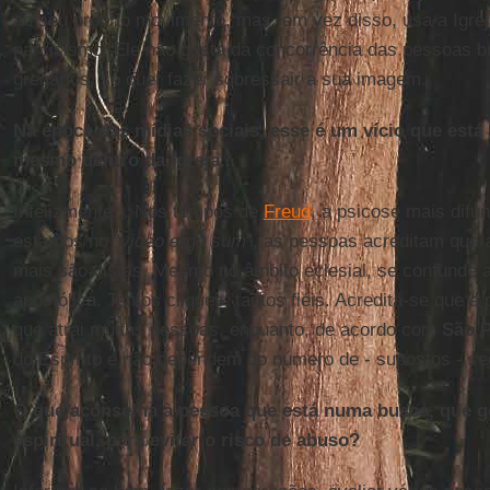
ao seu próprio movimento, mas, em vez disso, usa a Igre
narcisismo. Ele não gosta da concorrência das pessoas br
gregários, só quer fazer sobressair a sua imagem.
Na época das mídias sociais, esse é um vício que está
mesmo dentro da Igreja...
Infelizmente... Nos tempos de
Freud
, a psicose mais difun
estamos no "
video ergo sum
", as pessoas acreditam que 
mais são vistas. Mesmo no âmbito eclesial, se confunde a 
apostólica. Tantos cliques, tantos fiéis. Acredita-se que 
que atrai muitas pessoas, enquanto, de acordo com
São 
do Espírito e não dependem do número de - supostos - se
O que aconselha à pessoa que está numa busca, que go
espiritual, para evitar o risco de abuso?