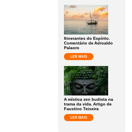
Itinerantes do Espírito.
Comentário de Adroaldo
Palaoro
LER MAIS
A mística zen budista na
trama da vida. Artigo de
Faustino Teixeira
LER MAIS