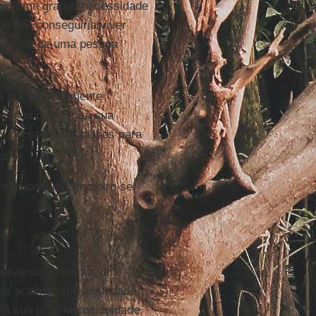
 tem uma grande necessidade
ue não conseguiria viver
 diante de uma pessoa
 má, perfeitamente
 pessoa que está à sua
o, consenso, aplausos para
relacionados. Primeiro se
o?
 perverso. Portanto, um
ra acalmar sua ansiedade,
 à sua própria comunidade,