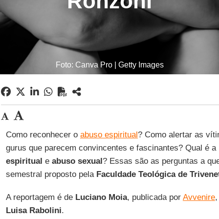
Ronzoni
Foto: Canva Pro | Getty Images
Como reconhecer o
abuso espiritual
? Como alertar as vít
gurus que parecem convincentes e fascinantes? Qual é a 
espiritual
e
abuso sexual
? Essas são as perguntas a qu
semestral proposto pela
Faculdade Teológica de Trivene
A reportagem é de
Luciano Moia
, publicada por
Avvenire
,
Luisa Rabolini
.