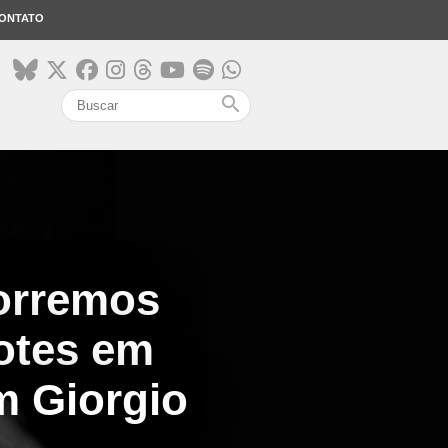
ONTATO
search
corremos
otes em
m Giorgio