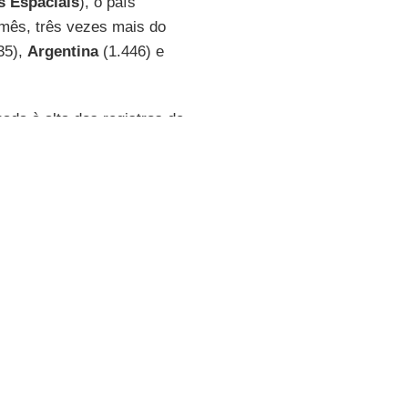
s Espaciais
), o país
e mês, três vezes mais do
35),
Argentina
(1.446) e
ada à alta dos registros de
cos cresceram 2.951% no
segundo bioma com a maior
nto de 93% no número de
mazônia
(+11%). O único
eco
e
SBT
abordaram essas
ais secas que predominam na
 Grande do Sul
ainda vive
gédia climática da história
anal
durante a temporada
s agora, em plena temporada