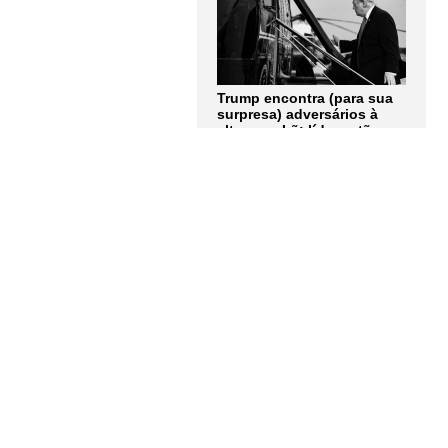
Trump encontra (para sua
surpresa) adversários à
altura no Irã: líderes tão
obstinados quanto ele.
Artigo de Andrew Roth
LER MAIS
Quem tem medo dos
corpos trans? Entrevista
com Berenice Bento
LER MAIS