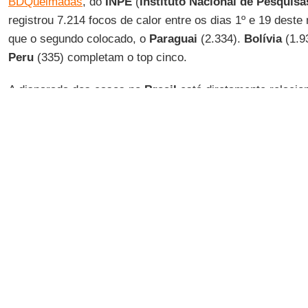
BDQueimadas
, do
INPE
(
Instituto Nacional de Pesquisa
registrou 7.214 focos de calor entre os dias 1º e 19 dest
que o segundo colocado, o
Paraguai
(2.334).
Bolívia
(1.9
Peru
(335) completam o top cinco.
A disparada dos casos no
Brasil
está diretamente relacion
fogo no Pantanal
. Nos primeiros 19 dias de junho, os fo
bioma em relação ao mesmo período no ano passado. O 
alta de casos em junho é a
Mata Atlântica
, com crescime
focos, seguida pela
Caatinga
(+38%),
Cerrado
(+23%) e
A
bioma com queda observada é o
Pampa
(-45%).
g1
, ((
o
))
informações.
O aumento da ocorrência de fogo reflete as condições m
maior parte do
Brasil
nos últimos meses. Enquanto o
Rio
os
efeitos das chuvas históricas
que provocaram a pior tra
do
Brasil
, a escassez de chuvas na
Amazônia
e no
Pant
úmida deixaram os biomas expostos ao risco de incêndio