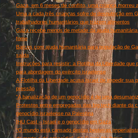
Gaza, em 6 meses de conflito, uma criança morreu 
Uma a cada três crianças sofre de desnutrição em G
trabalhadores humanitários que trazem alimentos
Gaza recebe menos de metade da ajuda humanitária 
fome
Barcos com ajuda humanitária para população de Ga
saída
Instruções para resistir: a Flotilha da Liberdade que
para abordagem do exército israelense
A Flotilha da Liberdade acusa Israel de impedir sua 
pressão
“A banalização de um genocídio é de uma desumaniz
Protestos entre empregadas das big tech diante da 
genocídio israelense na Palestina
IHU Cast – Israel e o genocídio em Gaza
“O mundo está cansado destas besteiras imperialist