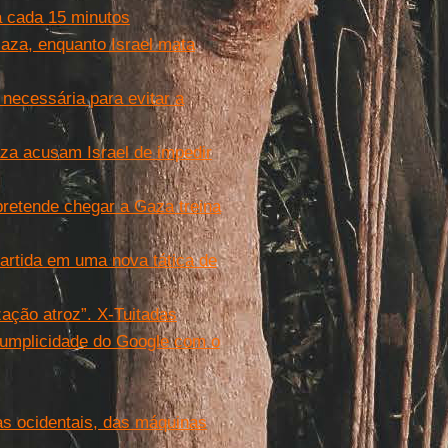
a cada 15 minutos
aza, enquanto Israel mata
necessária para evitar a
za acusam Israel de impedir
 pretende chegar a Gaza treina
partida em uma nova tática de
ação atroz”. X-Tuitadas
cumplicidade do Google com o
as ocidentais, das máquinas