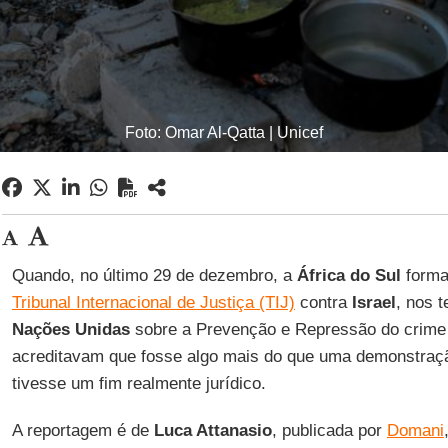
Foto: Omar Al-Qatta | Unicef
Quando, no último 29 de dezembro, a
África do Sul
forma
Tribunal Internacional de Justiça (TIJ)
contra
Israel
, nos 
Nações Unidas
sobre a Prevenção e Repressão do crim
acreditavam que fosse algo mais do que uma demonstraç
tivesse um fim realmente jurídico.
A reportagem é de
Luca Attanasio
, publicada por
Domani