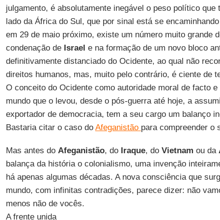
julgamento, é absolutamente inegável o peso político que 
lado da África do Sul, que por sinal está se encaminhand
em 29 de maio próximo, existe um número muito grande de
condenação de
Israel
e na formação de um novo bloco anti
definitivamente distanciado do Ocidente, ao qual não recon
direitos humanos, mas, muito pelo contrário, é ciente de te
O conceito do Ocidente como autoridade moral de facto e g
mundo que o levou, desde o pós-guerra até hoje, a assumi
exportador de democracia, tem a seu cargo um balanço i
Bastaria citar o caso do
Afeganistão
para compreender o s
Mas antes do
Afeganistão
, do
Iraque
, do
Vietnam
ou da
balança da história o colonialismo, uma invenção inteira
há apenas algumas décadas. A nova consciência que sur
mundo, com infinitas contradições, parece dizer: não vam
menos não de vocês.
A frente unida