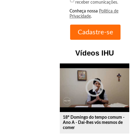
receber comunicações.
Conheça nossa
Política de
Privacidade
.
Vídeos IHU
play_circle_outline
18º Domingo do tempo comum -
Ano A - Dai-lhes vós mesmos de
comer