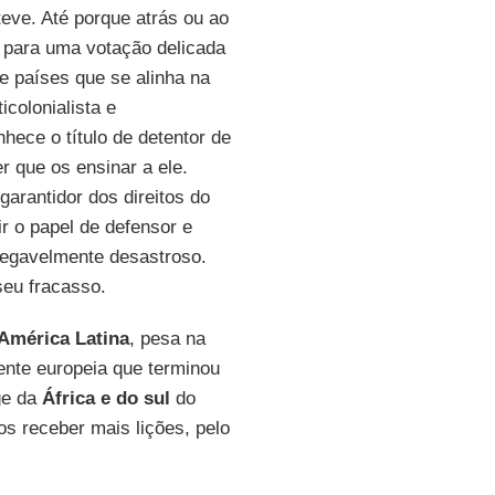
teve. Até porque atrás ou ao
o para uma votação delicada
 países que se alinha na
colonialista e
hece o título de detentor de
r que os ensinar a ele.
arantidor dos direitos do
r o papel de defensor e
negavelmente desastroso.
eu fracasso.
América Latina
, pesa na
mente europeia que terminou
ge da
África e do sul
do
os receber mais lições, pelo