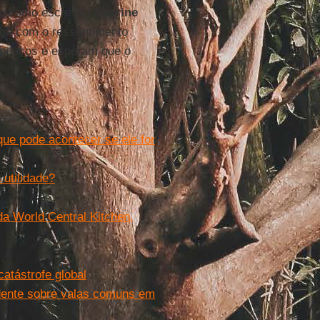
a
, como escreveu
Nesrine
nha com o ressentimento
 poucos e esperam que o
que pode acontecer se ele for
utilidade?
a World Central Kitchen,
atástrofe global
dente sobre valas comuns em