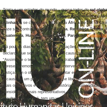
Trinta e um estados do mundo – quase todos do
sul globa
Liga Árabe
,
Organização da Cooperação Islâmica
e
Mo
Alinhados
se colocaram ao lado da
África do Su
l na cau
doze são contra:
Austrália
,
Áustria
,
República
Tcheca
,
Guatemala
,
Hungria
,
Israel
,
Itália
,
Paraguai
,
Estados Un
Há poucos dias, o ministro das Relações Exteriores da Tu
declarou que seu país se juntará à causa por genocídio 
“Assim que o texto legal do nosso trabalho estiver concluí
apresentaremos a declaração de intervenção oficial junto a
justiça com o objetivo de implementar essa decisão polític
A causa de um país africano que se libertou tão recente
mais opressivos e racistas da história da humanidade con
considerados mais representativos das "democracias" oci
resultados que trará, tem um valor simbólico excepcional.
memória ainda fresca, existem relações de poder e desequi