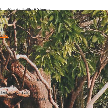
l
– além da
União Africana
,
vimento dos Não-
sa contra
Israel
(apenas
França
,
Alemanha
,
idos
e
Reino
Unido
).
rquia,
Hakan Fidan
,
movida pela
África do Sul
:
do – explicou –
o Tribunal Internacional de
a".
mente de um dos regimes
tra um entre aqueles
dentais, para além dos
 Existe uma história, uma
líbrios criados pelo