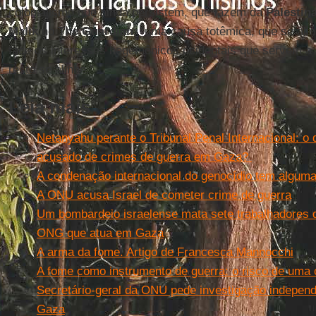
colonialismo que ainda persistem, que fazem da
Palestin
Malik
no
The Guardian
, “uma causa totêmica, que se ali
face os interesses hegemônicos ocidentais que servem a
resto se alinhe."
Leia mais
Netanyahu perante o Tribunal Penal Internacional: o 
acusado de crimes de guerra em Gaza?
A condenação internacional do genocídio tem alguma 
A ONU acusa Israel de cometer crime de guerra
Um bombardeio israelense mata sete trabalhadores d
ONG que atua em Gaza
A arma da fome. Artigo de Francesca Mannocchi
A fome como instrumento de guerra: o risco de uma c
Secretário-geral da ONU pede investigação indepen
Gaza