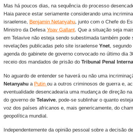
Mas há poucos dias, na sequência do processo desencad
Haia parece estar seriamente considerando uma incrimina
israelense,
Benjamin Netanyahu
, junto com o Chefe do E
Ministro da Defesa
Yoav Gallant
. Que a situação seja mai
em Telavive não esteja sendo subestimada também pode s
revelações publicadas pelo site israelense
Ynet
, segundo 
agenda do gabinete de governo convocado no último dia 30 
receio dos mandados de prisão do
Tribunal Penal Intern
No aguardo de entender se haverá ou não uma incriminaç
Netanyahu
a
Putin
ou a outros criminosos de guerra e, ac
eventualidade desencadearia uma mudança de direção na 
do governo de
Telavive
, pode-se sublinhar o quanto estej
voz dos países africanos e, mais genericamente, do ch
geopolítica mundial.
Independentemente da opinião pessoal sobre a decisão de