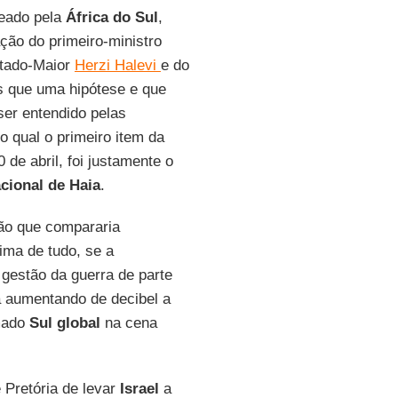
eado pela
África do Sul
,
ção do primeiro-ministro
stado-Maior
Herzi Halevi
e do
s que uma hipótese e que
er entendido pelas
o qual o primeiro item da
de abril, foi justamente o
acional de Haia
.
ão que compararia
ima de tudo, se a
gestão da guerra de parte
a aumentando de decibel a
amado
Sul global
na cena
 Pretória de levar
Israel
a