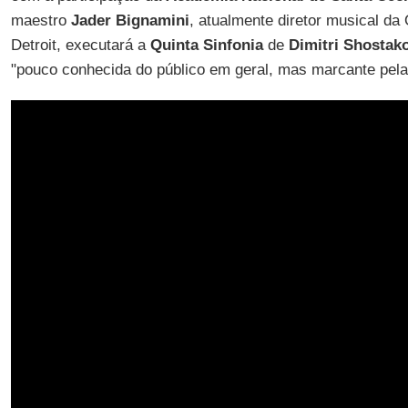
maestro
Jader Bignamini
, atualmente diretor musical da
Detroit, executará a
Quinta Sinfonia
de
Dimitri Shostak
"pouco conhecida do público em geral, mas marcante pela