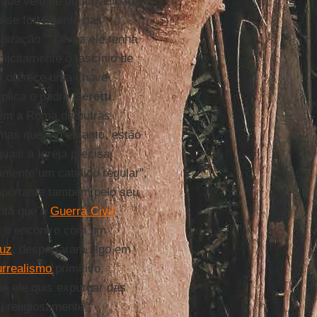
, que veio de uma tradição
u-se fortemente nas
spiração. "Talvez ele tenha
icitamente o fascínio de
os oferece uma chave
xplica o padre
Geretti
.
vêm a Roma de outras
 mas que, no entanto, estão
ais a Igreja precisa
amente um católico regular",
importante também pelo seu
onta que a
Guerra Civil
, o encontro com um
ruz
, despertaram algo em
rrealismo
primitivo,
e ele quis expurgar das
u religiosamente