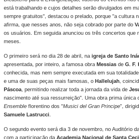
está trabalhando e cujos detalhes serão divulgados em ma
sempre gratuitos", destacou o prelado, porque "a cultura n
afirma, que nesses anos, não seja cobrado por parte do
V
os usuários. Em seguida anunciou os três concertos que
meses.
O primeiro será no dia 28 de abril, na
igreja de Santo Iná
apresentada, por inteiro, a famosa obra
Messias
de
G. F.
conhecida, mas nem sempre executada em sua totalidad
e uma de suas peças mais famosas, o
Hallelujah
, coinci
Páscoa
, permitindo realizar toda a jornada da vida de
Jes
nascimento até sua ressurreição". Uma obra prima única 
Ensemble
florentino dos "
Musici del Gran Principe
”, dirig
Samuele Lastrucci
.
O segundo evento será dia 3 de novembro, no Auditório da 
com a participação da
Academia Nacional de Santa Ceci