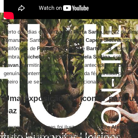
Perto dos dias da abertura da
Porta
Santa
, em 22 de dez
romana de Santo Inácio, o coral da
Capela Sistina
aprese
polifônicas de
Palestrina
,
Perosi
e
Bartolucci
. "Com seus
lembra
Fisichella
, "o
coral da Capela Sistina
, sob a dir
Pavan
, permitirá viver os dias que antecedem a abertura 
genuína contemplação do mistério da fé, cantada por um
inteiro e que se apresentará excepcionalmente na cidade
Uma exposição de ícones para 
paz
A exposição de ícones foi ilustrada pelo padre
Alessio Ge
do
Dicastério para a Evangelização
. A mostra será reali