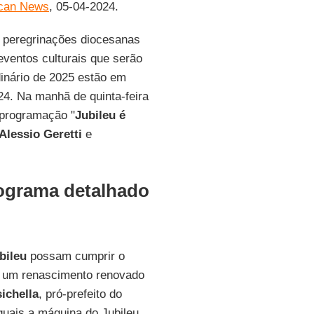
ican News
, 05-04-2024.
a peregrinações diocesanas
eventos culturais que serão
dinário de 2025 estão em
4. Na manhã de quinta-feira
 programação "
Jubileu é
Alessio Geretti
e
rograma detalhado
bileu
possam cumprir o
e um renascimento renovado
sichella
, pró-prefeito do
quais a máquina do Jubileu