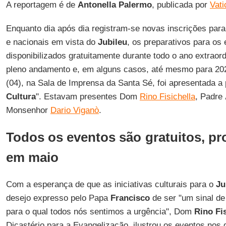
A reportagem é de
Antonella Palermo
, publicada por
Vat
Enquanto dia após dia registram-se novas inscrições par
e nacionais em vista do
Jubileu
, os preparativos para os 
disponibilizados gratuitamente durante todo o ano extraor
pleno andamento e, em alguns casos, até mesmo para 202
(04), na Sala de Imprensa da Santa Sé, foi apresentada a
Cultura
". Estavam presentes Dom
Rino Fisichella
, Padre
Monsenhor
Dario Viganò
.
Todos os eventos são gratuitos, p
em maio
Com a esperança de que as iniciativas culturais para o
Ju
desejo expresso pelo Papa
Francisco
de ser "um sinal d
para o qual todos nós sentimos a urgência", Dom
Rino
Fi
Dicastério para a Evangelização, ilustrou os eventos nos 