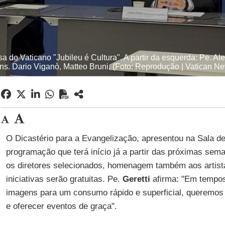
do Vaticano "Jubileu é Cultura". A partir da esquerda: Pe. Ale
s. Dario Viganò, Matteo Bruni. (Foto: Reprodução | Vatican N
O Dicastério para a Evangelização, apresentou na Sala d
programação que terá início já a partir das próximas sem
os diretores selecionados, homenagem também aos artis
iniciativas serão gratuitas. Pe.
Geretti
afirma: "Em tempos
imagens para um consumo rápido e superficial, queremos r
e oferecer eventos de graça".