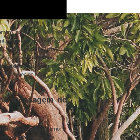
embro, novamente na igreja
ntará várias composições
 1.500 anos de história",
eção do maestro
Marcos
do Jubileu à luz de uma
 coro conhecido no mundo
 de Roma".
uma mensagem de
retti
, colaborador externo
zada no final de 2024 na