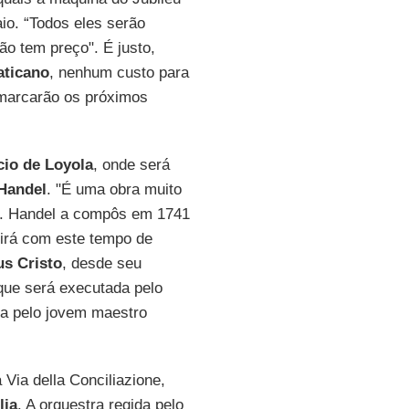
io. “Todos eles serão
ão tem preço". É justo,
aticano
, nenhum custo para
 marcarão os próximos
cio de Loyola
, onde será
 Handel
. "É uma obra muito
e. Handel a compôs em 1741
dirá com este tempo de
us
Cristo
, desde seu
que será executada pelo
ida pelo jovem maestro
Via della Conciliazione,
lia
. A orquestra regida pelo