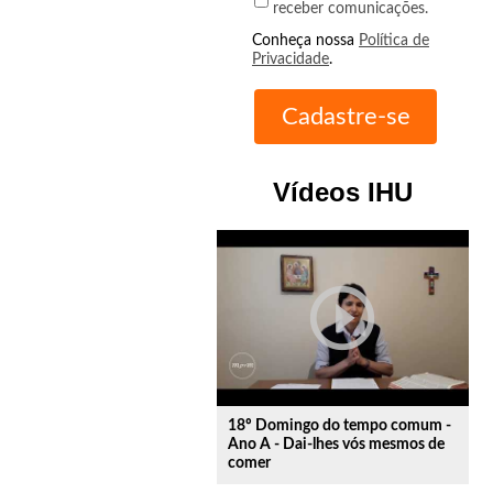
receber comunicações.
Conheça nossa
Política de
Privacidade
.
Vídeos IHU
play_circle_outline
18º Domingo do tempo comum -
Ano A - Dai-lhes vós mesmos de
comer