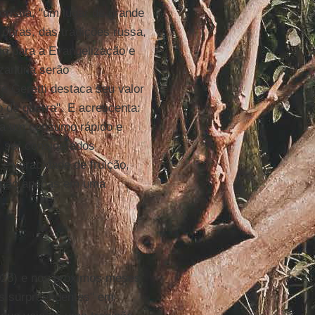
ristia, "um lugar de grande
 obras, das tradições russa,
rio para a Evangelização e
zantina serão
e Geretti destaca seu valor
 de guerra". E acrescenta:
a um consumo rápido e
m ser considerados
 e voracidade de fruição,
e não apenas em uma
2025) e nos próximos meses
as surpreendentes" em