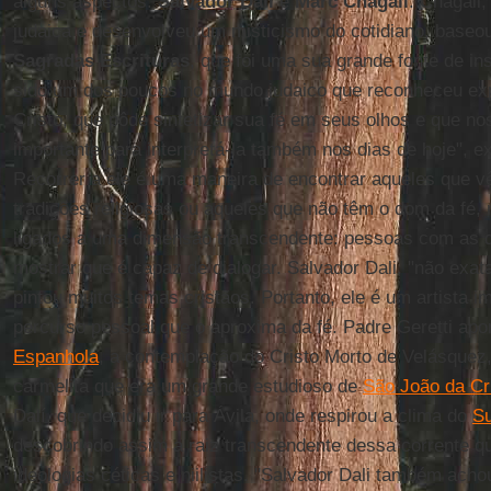
alguns aspectos:
Salvador Dali
e
Marc
Chagall
. Chagall
judaica e desenvolveu um misticismo do cotidiano, baseo
Sagradas
Escrituras
, que foi uma sua grande fonte de in
sido um dos poucos no mundo judaico que reconheceu expl
Cristo, que pôde sintetizar sua fé em seus olhos e que n
importante para interpretá-la também nos dias de hoje", e
Recorrer a ele é uma maneira de encontrar aqueles que 
tradições religiosas ou aqueles que não têm o dom da fé,
ligados a uma dimensão transcendente: pessoas com as qu
mostrar que é capaz de dialogar. Salvador Dali, "não exat
pintou muitos temas cristãos. Portanto, ele é um artista 
percurso pessoal que o aproxima da fé. Padre Geretti ap
Espanhola
, a contemplação do Cristo Morto de Velásquez
carmelita que era um grande estudioso de
São João da C
Dalí, que decidiu ir para Ávila, onde respirou a clima do
Su
descobrindo assim a raiz transcendente dessa corrente qu
ideologias céticas e niilistas. "Salvador Dali também acho