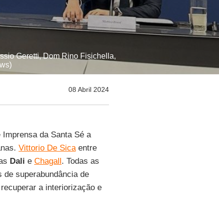
ssio Geretti, Dom Rino Fisichella,
ews)
08 Abril 2024
e Imprensa da Santa Sé a
anas.
Vittorio De Sica
entre
tas
Dali
e
Chagall
. Todas as
 de superabundância de
ecuperar a interiorização e