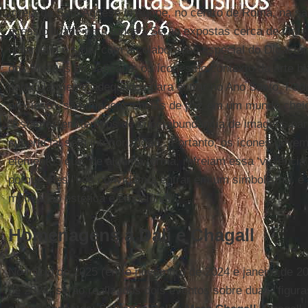
Igreja de Sant'Agnese in Agone, no centro de Roma, na sac
acessibilidade para todos". Serão expostas cerca de vinte
ucraniana e síria, com a colaboração especial do Dicasté
dos Museus do Vaticano: os ícones no contexto da arte bi
particularmente adequados para entrar no Ano Santo. Padr
precioso: "são imagens cheias de paz em um mundo cheio
"Estamos em tempos de superabundância de imagens par
superficial sem interiorização”. Portanto, os ícones deve
elementos que, de alguma forma, refreiam essa ‘violência’
porque eles "nos convidam a entrar em um simbolismo, 
motivação estética e emocional".
Homenagens a Dali e Chagall
No início de 2025 (entre novembro de 2024 e janeiro de 
de 2024, serão realizados dois eventos sobre duas "figur