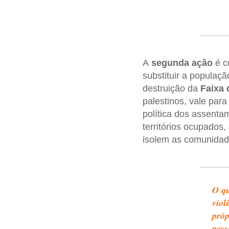
A
segunda ação
é c
substituir a populaçã
destruição da
Faixa 
palestinos, vale para
política dos assent
territórios ocupados,
isolem as comunidade
O qu
viol
próp
pess