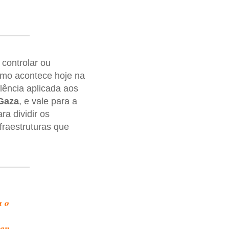
 controlar ou
mo acontece hoje na
lência aplicada aos
Gaza
, e vale para a
ra dividir os
nfraestruturas que
a o
man