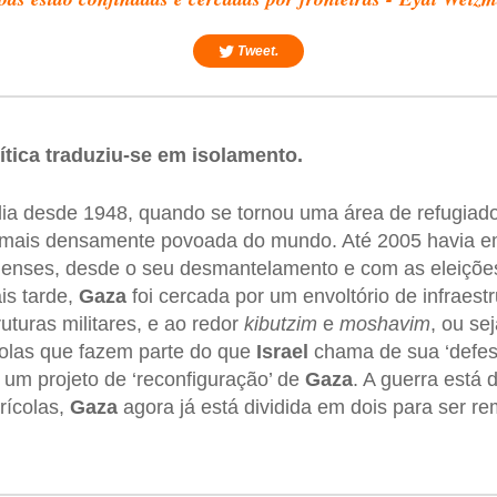
Tweet.
ítica traduziu-se em isolamento.
ia desde 1948, quando se tornou uma área de refugiad
 mais densamente povoada do mundo. Até 2005 havia 
lenses, desde o seu desmantelamento e com as eleiçõe
is tarde,
Gaza
foi cercada por um envoltório de infraestr
ruturas militares, e ao redor
kibutzim
e
moshavim
, ou se
olas que fazem parte do que
Israel
chama de sua ‘defesa
 um projeto de ‘reconfiguração’ de
Gaza
. A guerra está 
rícolas,
Gaza
agora já está dividida em dois para ser r