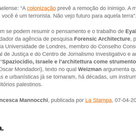
raelense: “A
colonização
prevê a remoção do inimigo. A m
você é um terrorista. Não vejo futuro para aquela terra"
im se podem resumir o pensamento e o trabalho de
Eya
ndador da agência de pesquisa
Forensic Architecture
, 
da Universidade de Londres, membro do Conselho Consu
al de Justiça e do Centro de Jornalismo Investigativo e
“
Spaziocidio, Israele e l’architettura come strumento
 Oscar Mondadori), texto no qual
Weizman
argumenta q
cas e urbanísticas já se tornaram, há décadas, um instru
itórios palestinos.
ncesca Mannocchi
, publicada por
La Stampa
, 07-04-2
a.