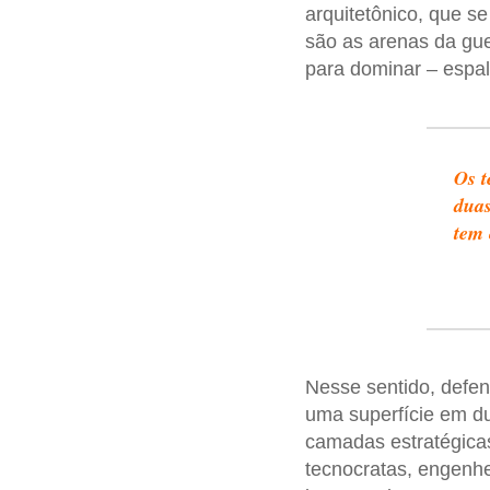
arquitetônico, que se
são as arenas da gue
para dominar – espa
Os t
duas
tem 
Nesse sentido, defe
uma superfície em d
camadas estratégicas,
tecnocratas, engenhei