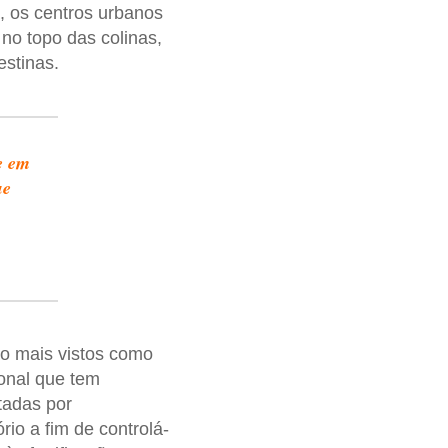
a, os centros urbanos
no topo das colinas,
stinas.
e em
ue
ão mais vistos como
onal que tem
tadas por
rio a fim de controlá-