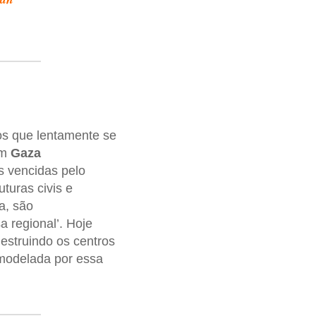
os que lentamente se
em
Gaza
s vencidas pelo
uturas civis e
ja, são
 regional’. Hoje
destruindo os centros
emodelada por essa