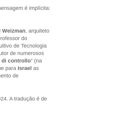
ensagem é implícita:
.
l Weizman
, arquiteto
professor do
ltivo de Tecnologia
 autor de numerosos
 di controllo
” (na
ue para
Israel
as
mento de
024. A tradução é de