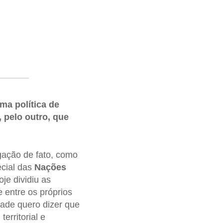
ma política de
, pelo outro, que
gação de fato, como
ecial das
Nações
hoje dividiu as
e entre os próprios
idade quero dizer que
erritorial e