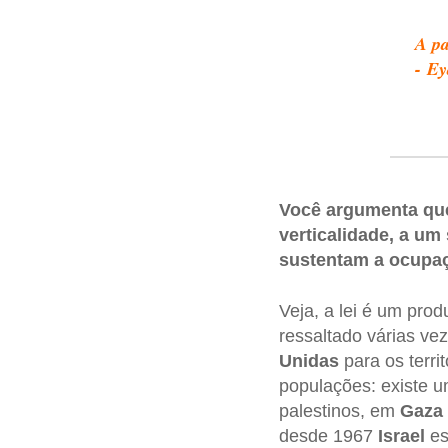
A pa
- E
Você argumenta que 
verticalidade, a um
sustentam a ocupa
Veja, a lei é um pro
ressaltado várias ve
Unidas
para os terri
populações: existe um
palestinos, em
Gaza
desde 1967
Israel
es