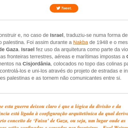
Tweet.
onstruir e, no caso de
Israel
, traduziu-se numa forma de
o palestina. Foi assim durante a
Nakba
de 1948 e o mes
de Gaza
.
Israel
fez uso da arquitetura como parte da vio
 as fronteiras terrestres, aéreas e marítimas impostas a
amentos na
Cisjordânia
, colocados no topo das colinas pa
 controlá-los e uni-los através do projeto de estradas e i
s palestinas e as tornem não comunicantes entre si.
e esta guerra deixou claro é que a lógica da divisão e da
ência está ligada à configuração arquitetônica da qual deriv
rio conceito de ‘Faixa’ de Gaza, ou seja, um lugar onde as
oas estão confinadas e cercadas por fronteiras - Eyal Weiz