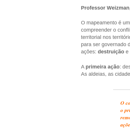
Professor Weizman,
O mapeamento é uma 
compreender o confl
territorial nos territ
para ser governado 
ações:
destruição
e
A
primeira ação
: de
As aldeias, as cidades
O co
o pr
remo
açõe