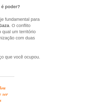
 é poder?
je fundamental para
Gaza
. O conflito
 qual um território
onização com duas
aço que você ocupou.
ulou
e ser
s