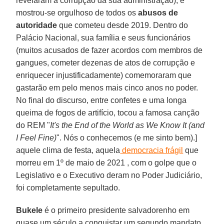
revelaram a corrupção da sua administração), e
mostrou-se orgulhoso de todos os
abusos de
autoridade
que cometeu desde 2019. Dentro do
Palácio Nacional, sua família e seus funcionários
(muitos acusados ​​de fazer acordos com membros de
gangues, cometer dezenas de atos de corrupção e
enriquecer injustificadamente) comemoraram que
gastarão em pelo menos mais cinco anos no poder.
No final do discurso, entre confetes e uma longa
queima de fogos de artifício, tocou a famosa canção
do REM "
It's the End of the World as We Know It (and
I Feel Fine)
". Nós o conhecemos (e me sinto bem).]
aquele clima de festa, aquela
democracia frágil
que
morreu em 1º de maio de 2021 , com o golpe que o
Legislativo e o Executivo deram no Poder Judiciário,
foi completamente sepultado.
Bukele
é o primeiro presidente salvadorenho em
quase um século a conquistar um segundo mandato.