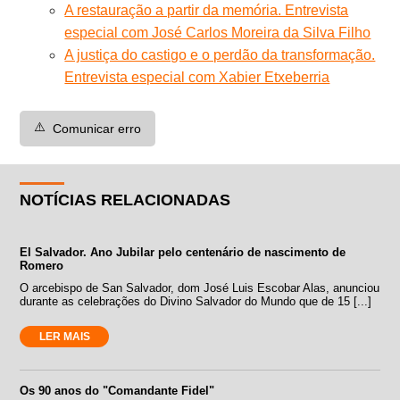
A restauração a partir da memória. Entrevista
especial com José Carlos Moreira da Silva Filho
A justiça do castigo e o perdão da transformação.
Entrevista especial com Xabier Etxeberria
⚠️
Comunicar erro
NOTÍCIAS RELACIONADAS
El Salvador. Ano Jubilar pelo centenário de nascimento de
Romero
O arcebispo de San Salvador, dom José Luis Escobar Alas, anunciou
durante as celebrações do Divino Salvador do Mundo que de 15 [...]
LER MAIS
Os 90 anos do "Comandante Fidel"