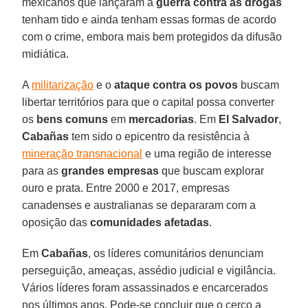
mexicanos que lançaram a
guerra contra as drogas
tenham tido e ainda tenham essas formas de acordo
com o crime, embora mais bem protegidos da difusão
midiática.
A
militarização
e o
ataque contra os povos
buscam
libertar territórios para que o capital possa converter
os
bens comuns
em
mercadorias
. Em
El Salvador
,
Cabañas
tem sido o epicentro da resistência à
mineração transnacional
e uma região de interesse
para as
grandes empresas
que buscam explorar
ouro e prata. Entre 2000 e 2017, empresas
canadenses e australianas se depararam com a
oposição das
comunidades afetadas
.
Em
Cabañas
, os líderes comunitários denunciam
perseguição, ameaças, assédio judicial e vigilância.
Vários líderes foram assassinados e encarcerados
nos últimos anos. Pode-se concluir que o cerco a