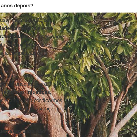
o anos depois?
 usar mais a noção de
dade humana
que esse
fraternidade
às vezes não é
 o outro. Então, claro,
a a competição ou a
icerce – porque temos o
ige um encontro para
a reduzir as
injustiças
,
s e irmãs não por ficarmos
lado a lado para avançarmos
guerra em Gaza não