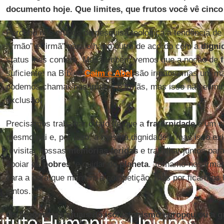
documento hoje. Que limites, que frutos você vê cinc
Percebo nos grupos de pesquisa teológica a tendência de
“irmão” e “irmã” para olhar o outro de acordo com a
digni
status lhes confere. Mas também vemos que a noção de
suficiente: na Bíblia,
Caim
e
Abel
são irmãos, mas um mata
podemos chamar-nos irmãos e irmãs, mas isso não elimin
exclusão.
Precisamos trabalhar o fato de que a
fraternidade
é um al
mesmo pai e, por isso, a mesma dignidade – mas isso ex
revisitar nossas
memórias feridas
e trabalhar juntos par
apoiar os
pobres
, e cuidar do
planeta
. Tornamo-nos irmão
cara a cara que mantém a competição, mas por ficarmos 
juntos.
Os fenômenos atuais do isolacionismo europeu ou a 