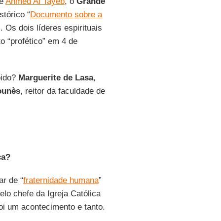
e
Ahmed Al Tayeb
, o
Grande
stórico “
Documento sobre a
”. Os dois líderes espirituais
 “profético” em 4 de
bido?
Marguerite de Lasa
,
ounès
, reitor da faculdade de
ca?
ar de “
fraternidade humana
”
o chefe da Igreja Católica
oi um acontecimento e tanto.