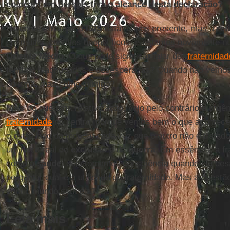
colocam em perspectiva o alcance desta declaração?
No contexto atual, o
ISIS
está menos presente, mas a
rel
em muitos conflitos geopolíticos, e estamos novamente n
Oriente Médio
. O que pode significar falar de “
fraternidad
feridas, machucadas e desesperadas? Quando não vemos
ou irmã, mas como inimigo?
Mais do que uma relativização, vejo pelo contrário a urgên
fraternidade
no centro, porque vemos bem o que acontece 
o outro lado da moeda: cada vez que o outro não é tratad
um risco real de
exclusão
e de
guerra
. Em essência, a fr
como a
saúde
: dela tomamos consciência quando ela de
perguntar qual é a utilidade da fraternidade. Mas a questã
com o mundo sem ela?
Leia mais