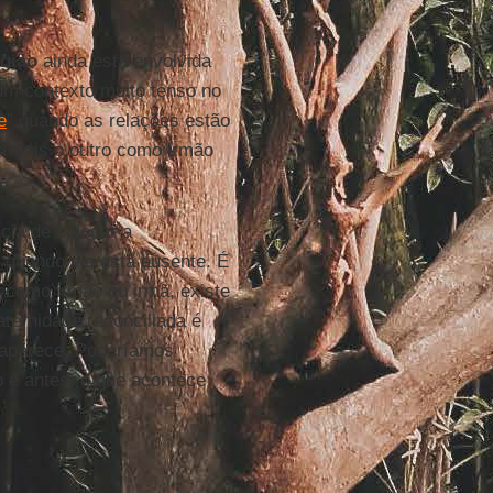
igião
ainda está envolvida
um contexto muito tenso no
e
” quando as relações estão
 mais o outro como irmão
cia de colocar a
quando ela está ausente. É
o como irmão ou irmã, existe
aternidade reconciliada é
saparece. Poderíamos
o é antes: o que acontece