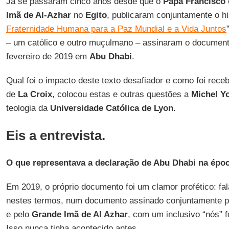
Já se passaram cinco anos desde que o
Papa Francisco
Imã de Al-Azhar
no
Egito
, publicaram conjuntamente o hi
Fraternidade Humana para a Paz Mundial e a Vida Juntos
– um católico e outro muçulmano – assinaram o documento
fevereiro de 2019 em
Abu Dhabi
.
Qual foi o impacto deste texto desafiador e como foi rece
de
La Croix
, colocou estas e outras questões a
Michel Y
teologia da
Universidade Católica de Lyon
.
Eis a entrevista.
O que representava a declaração de Abu Dhabi na épo
Em 2019, o próprio documento foi um clamor profético: fal
nestes termos, num documento assinado conjuntamente pel
e pelo
Grande Imã de Al Azhar
, com um inclusivo “nós” f
Isso nunca tinha acontecido antes.