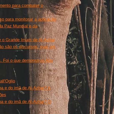
mento para combater o
oso para monitorar a aplicação
da Paz Mundial e da
e o Grande Imam de Al-Azhar
não são os discursos, mas um
s. Foi o que demonstrou Abu
ll'Oglio
a e do imã de Al-Azhar? A
iões
a e do imã de Al-Azhar? O