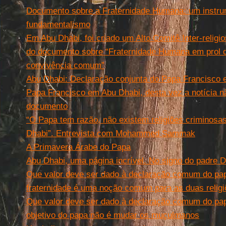
Documento sobre a Fraternidade Humana: um instru
fundamentalismo
Em Abu Dhabi, foi criado um Alto Comitê Inter-religi
do documento sobre “Fraternidade Humana em prol 
convivência comum”
Abu Dhabi: Declaração conjunta do Papa Francisco 
Papa Francisco em Abu Dhabi, desta vez a notícia 
documento
“O Papa tem razão, não existem religiões criminosa
Dhabi”. Entrevista com Mohammed Sammak
A Primavera Árabe do Papa
Abu Dhabi, uma página incrível. No signo do padre Da
Que valor deve ser dado à declaração comum do pap
fraternidade é uma noção comum para as duas relig
Que valor deve ser dado à declaração comum do pap
objetivo do papa não é mudar os muçulmanos