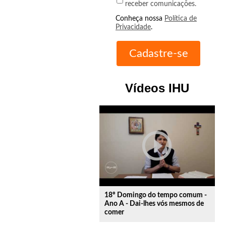
receber comunicações.
Conheça nossa
Política de
Privacidade
.
Vídeos IHU
play_circle_outline
18º Domingo do tempo comum -
Ano A - Dai-lhes vós mesmos de
comer