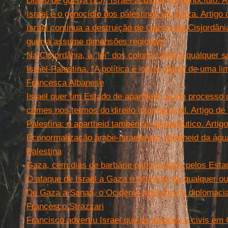
Diário de guerra (25). Israel acusado de genocídio. A
Israel e o genocídio dos palestinos em Gaza. Artigo 
Israel continua a destruição de Gaza e da Cisjordân
guerra assume dimensões regionais
Na Cisjordânia, a “lei” dos colonos afasta qualquer 
Israel-Palestina. “A política é inerte diante de uma l
Francesca Albanese
Israel quer um Estado de apartheid ou um processo 
crimes nos termos do direito internacional. Artigo de
Palestina: o apartheid também é farmacêutico. Arti
Econormalização árabe-israelense: apartheid da águ
Palestina
Gaza, cem dias de barbárie patrocinados pelos Est
O ataque de Israel a Gaza é diferente de qualquer ou
De Gaza a Sanaá, o Ocidente abandona a diplomacia
Francesco Strazzari
Francisco advertiu Israel que os ataques a civis em