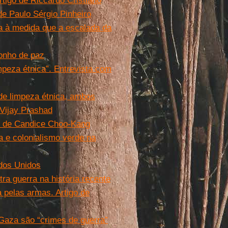
rtigo de Riccardo Cristiano
de Paulo Sérgio Pinheiro
ia à medida que a escalada da
sonho de paz
impeza étnica”. Entrevista com
de limpeza étnica, ambos
 Vijay Prashad
go de Candice Choo-Kang
a e colonialismo verde na
ados Unidos
tra guerra na história recente
 pelas armas. Artigo de
 Gaza são “crimes de guerra”