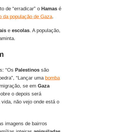
to de “erradicar” o
Hamas
é
o da população de Gaza
.
ais
e
escolas
. A população,
aminta.
am
as: “Os
Palestinos
são
 pedra”, “Lançar uma
bomba
emigração, se em
Gaza
sobre o depois será
 vida, não vejo onde está o
as imagens de bairros
amílias inteiras
aniquiladas
,