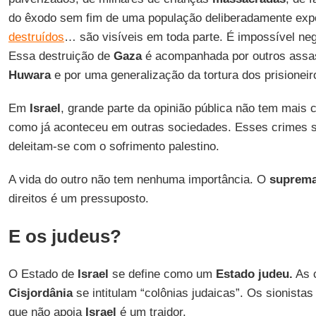
do êxodo sem fim de uma população deliberadamente exp
destruídos
… são visíveis em toda parte. É impossível ne
Essa destruição de
Gaza
é acompanhada por outros ass
Huwara
e por uma generalização da tortura dos prisioneir
Em
Israel
, grande parte da opinião pública não tem mais 
como já aconteceu em outras sociedades. Esses crimes s
deleitam-se com o sofrimento palestino.
A vida do outro não tem nenhuma importância. O
suprem
direitos é um pressuposto.
E os judeus?
O Estado de
Israel
se define como um
Estado judeu.
As 
Cisjordânia
se intitulam “colônias judaicas”. Os sionista
que não apoia
Israel
é um traidor.