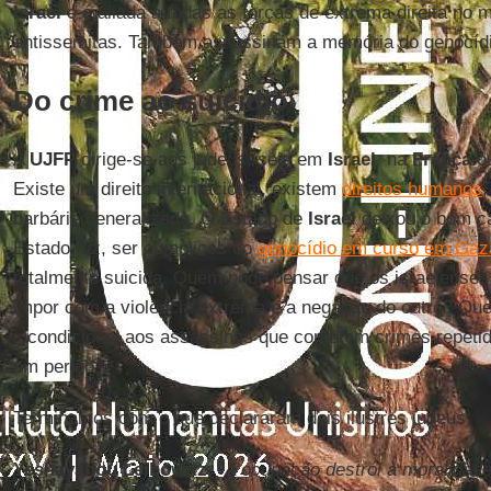
Israel
e é aliada a todas as forças de extrema direita no 
antissemitas. Também assassinam a memória do genocídi
Do crime ao suicídio
A
UJFP
dirige-se aos judeus, seja em
Israel
, na
França
ou
Existe um direito internacional, existem
direitos humanos
,
barbárie generalizada. O Estado de
Israel
deixou o bom ca
Estado faz, ser cúmplices do
genocídio em curso em Gaz
totalmente suicida. Quem pode pensar que os israelense
impor com a violência extrema e a negação do outro? Qu
incondicional aos assassinos que cometem crimes repeti
em perigo?
Terminamos com o que declararam dois ilustres judeus:
Yeshayahou Leibowitz
:
“A ocupação destrói a moralidad