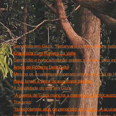
Sabra
e
Chatila
(1982) falou de mentalidade “judaico-nazi
Marek Edelman
, segundo em comando na insurreição do
judeus é estar sempre do lado dos oprimidos."
Leia mais
Genocídio em Gaza. “Netanyahu está levando o juda
Entrevista com Raniero La Valle
Genocídio e holocausto não podem se tornar uma indi
Artigo de Roberto Della Seta
Mesmo os israelenses esperam uma convicção de Ha
Haia: Israel à beira de sua maior derrota
A banalidade do mal em Gaza
“A guerra de Gaza mancha a memória do Holocausto
Traverso
“Israel comete atos de genocídio em Gaza”. A acusa