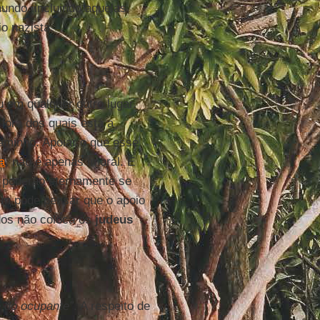
mundo, incluindo aquelas
o nazista.
 em qualquer outro lugar.
 fora dos quais está a
minho. Apoiar o que esse
a
, não é apenas imoral. É
s poderão eternamente se
em pode pensar que o apoio
dos não coloca os
judeus
e do ocupante”
. A respeito de