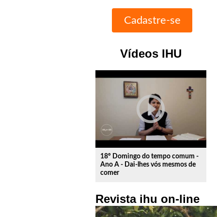
Vídeos IHU
play_circle_outline
18º Domingo do tempo comum -
Ano A - Dai-lhes vós mesmos de
comer
Revista ihu on-line