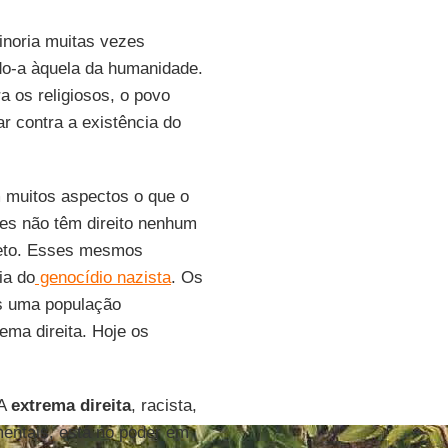
inoria muitas vezes
ndo-a àquela da humanidade.
a os religiosos, o povo
ar contra a existência do
 muitos aspectos o que o
nses não têm direito nenhum
eto. Esses mesmos
ia do
genocídio nazista
. Os
s uma população
ema direita. Hoje os
 A
extrema direita
, racista,
amentais, está no poder em