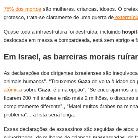
75% dos mortos
são mulheres, crianças, idosos. O pretex
grotesco, trata-se claramente de uma guerra de
extermíni
Quase toda a infraestrutura foi destruída, incluindo
hospit
deslocada em massa e bombardeada, está sem abrigo e f
Em Israel, as barreiras morais ruír
As declarações dos dirigentes israelenses são inequívoc
animais humanos”. “Trouxemos
Gaza
de volta à idade da
atômica
sobre
Gaza
, é uma opção”. “Se encorajarmos a 
ficarem 200 mil árabes e não mais 2 milhões, o discurso 
completamente diferente”., “Matei muitos árabes na minha
problema”... a lista seria longa.
Essas declarações de assassinos são seguidas de atos: 
pulverizados, de milhares de crianças
massacradas
, de f