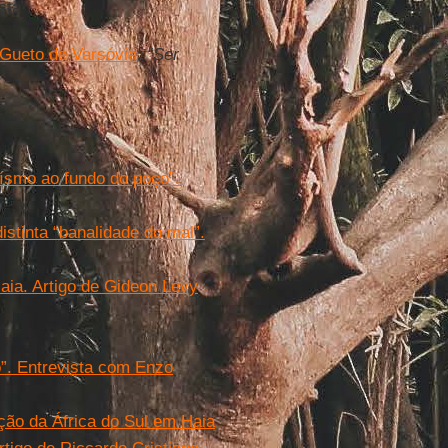
sta”.
Gueto de Varsóvia
:
“Ser
ísmo ao fundo do poço”.
stinta “banalidade do mal”.
ia. Artigo de Gideon Levy
”. Entrevista com Enzo
ção da África do Sul em Haia