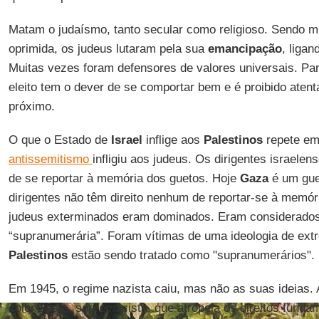
Matam o judaísmo, tanto secular como religioso. Sendo m
oprimida, os judeus lutaram pela sua
emancipação
, liga
Muitas vezes foram defensores de valores universais. Par
eleito tem o dever de se comportar bem e é proibido atent
próximo.
O que o Estado de
Israel
inflige aos
Palestinos
repete em
antissemitismo
infligiu aos judeus. Os dirigentes israele
de se reportar à memória dos guetos. Hoje
Gaza
é um gu
dirigentes não têm direito nenhum de reportar-se à memór
judeus exterminados eram dominados. Eram considerado
“supranumerária”. Foram vítimas de uma ideologia de extr
Palestinos
estão sendo tratado como "supranumerários".
Em 1945, o regime nazista caiu, mas não as suas ideias.
colonialista, supremacista, que atropela os direitos fund