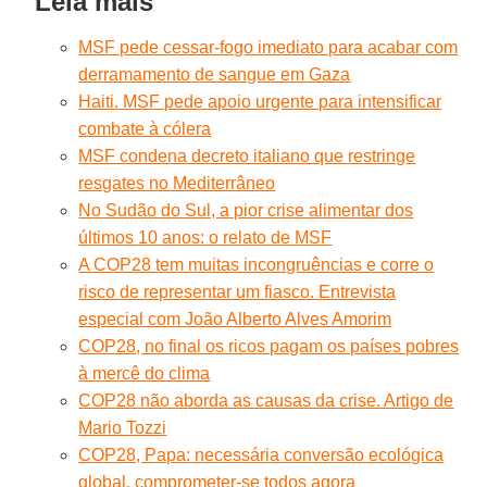
Leia mais
MSF pede cessar-fogo imediato para acabar com
derramamento de sangue em Gaza
Haiti. MSF pede apoio urgente para intensificar
combate à cólera
MSF condena decreto italiano que restringe
resgates no Mediterrâneo
No Sudão do Sul, a pior crise alimentar dos
últimos 10 anos: o relato de MSF
A COP28 tem muitas incongruências e corre o
risco de representar um fiasco. Entrevista
especial com João Alberto Alves Amorim
COP28, no final os ricos pagam os países pobres
à mercê do clima
COP28 não aborda as causas da crise. Artigo de
Mario Tozzi
COP28, Papa: necessária conversão ecológica
global, comprometer-se todos agora