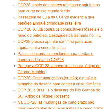
COP28, apelo dos líderes religiosos: agir juntos
para curar nosso mundo ferido
Passagem de Lula na COP28 evidencia que
petróleo ainda é prioridade brasileira
COP 28. A luta contra os combustíveis fósseis e o
reino do petróleo. Destaques da Semana no IHU
COP28 precisa apontar caminho para ação
rápida contra crise climática
Países concordam com fundo para perdas e
danos no 1º dia da COP28
Por que a COP-28 também fracassará. Artigo de
George Monbiot
COP28: Onde avançamos (ou não) e qual é o
tamanho do desafio para conter a crise climática
COP 28, o Brasil e o desastre do Rio Grande do
Sul. Artigo de Miguel Rossetto
Na COP28, as mudanças de curto prazo são
mais importantes do que as metas de longo prazo