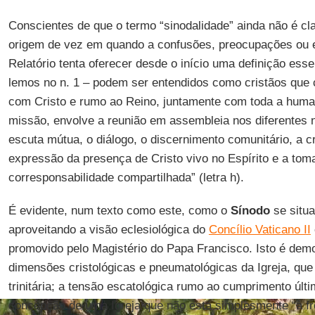
Conscientes de que o termo “sinodalidade” ainda não é cl
origem de vez em quando a confusões, preocupações ou e
Relatório tenta oferecer desde o início uma definição esse
lemos no n. 1 – podem ser entendidos como cristãos q
com Cristo e rumo ao Reino, juntamente com toda a human
missão, envolve a reunião em assembleia nos diferentes ní
escuta mútua, o diálogo, o discernimento comunitário, a
expressão da presença de Cristo vivo no Espírito e a tom
corresponsabilidade compartilhada” (letra h).
É evidente, num texto como este, como o
Sínodo
se situ
aproveitando a visão eclesiológica do
Concílio Vaticano II
promovido pelo Magistério do Papa Francisco. Isto é dem
dimensões cristológicas e pneumatológicas da Igreja, qu
trinitária; a tensão escatológica rumo ao cumprimento últ
concepção de uma Igreja que não está simplesmente “à f