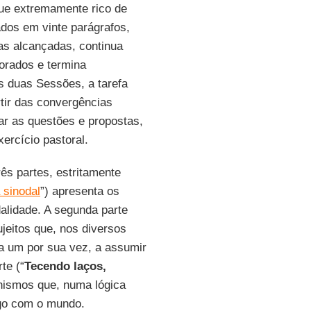
que extremamente rico de
ados em vinte parágrafos,
s alcançadas, continua
orados e termina
s duas Sessões, a tarefa
rtir das convergências
r as questões e propostas,
ercício pastoral.
ês partes, estritamente
 sinodal
”) apresenta os
alidade. A segunda parte
ujeitos que, nos diversos
a um por sua vez, a assumir
te (“
Tecendo laços,
nismos que, numa lógica
ogo com o mundo.