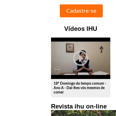
Vídeos IHU
play_circle_outline
18º Domingo do tempo comum -
Ano A - Dai-lhes vós mesmos de
comer
Revista ihu on-line