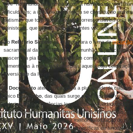
vive “no” mundo e caminha “com” a humanidade, partilhan
dificuldades; a ideia de que a Igreja se constitui no entre
batismal, que torna todos os fiéis corresponsáveis pela m
ministerial, que expressa as diferentes vocações ao serv
No
Relatório Síntese
há espaço para o tema da
iniciação
sacramental da sinodalidade: a comunhão, a participação 
nascem da pia batismal, aumentam com a Confirmação e
alimentadas à mesa da Eucaristia, aquela cuja celebração
diversidade da Igreja.
O
Documento
atenta então para a pluralidade de culturas
único
Evangelho
, das quais surge a necessidade de uma 
valorização das instâncias locais. Esta pluralidade exprim
coexistência fecunda de diferentes tradições eclesiais, no
permitindo emergir o pedido de melhor valorização do rico
Orientais, com as suas formas específicas de sinodalida