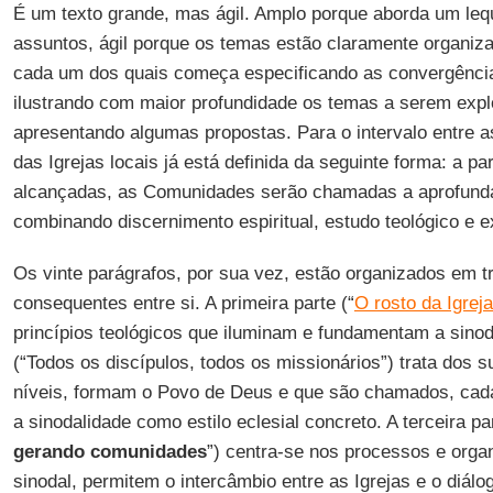
É um texto grande, mas ágil. Amplo porque aborda um le
assuntos, ágil porque os temas estão claramente organiz
cada um dos quais começa especificando as convergência
ilustrando com maior profundidade os temas a serem expl
apresentando algumas propostas. Para o intervalo entre a
das Igrejas locais já está definida da seguinte forma: a pa
alcançadas, as Comunidades serão chamadas a aprofunda
combinando discernimento espiritual, estudo teológico e ex
Os vinte parágrafos, por sua vez, estão organizados em tr
consequentes entre si. A primeira parte (“
O rosto da Igreja
princípios teológicos que iluminam e fundamentam a sinod
(“Todos os discípulos, todos os missionários”) trata dos s
níveis, formam o Povo de Deus e que são chamados, cad
a sinodalidade como estilo eclesial concreto. A terceira par
gerando comunidades
”) centra-se nos processos e orga
sinodal, permitem o intercâmbio entre as Igrejas e o diál