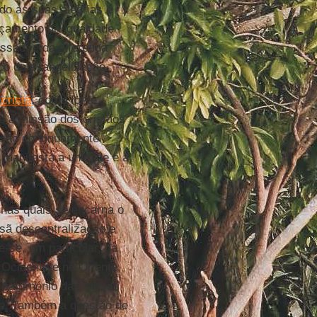
do as suas alegrias e
laçamento da igualdade
issão, e da diferença
iço da evangelização.
 cristã
, como fonte
e a missão dos cristãos
 são continuamente
 manifesta a unidade e a
 nas quais se encarna o
sã descentralização e
e-se, em particular, na
 Ocidente e no Oriente,
 património das Igrejas
de. Também a questão de