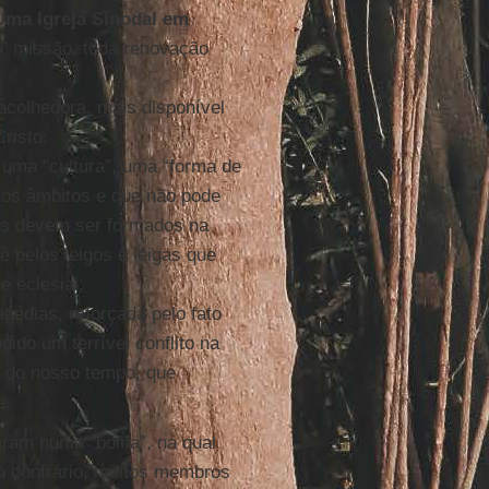
Uma Igreja Sinodal em
“é” missão, toda renovação
acolhedora, mais disponível
risto;
uma “cultura”, uma “forma de
os os âmbitos e que não pode
us devem ser formados na
 pelos leigos e leigas que
 eclesial;
gédias, reforçada pelo fato
dido um terrível conflito na
s do nosso tempo, que
e.
aram numa “bolha”, na qual
lo contrário, muitos membros