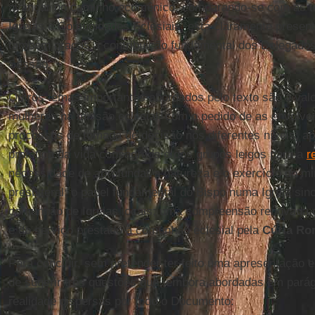
avançar no caminho ecumênico, comparando-se com as tr
Igrejas e Comunidades Eclesiais, está claramente presen
também graças à contribuição fundamental dos Delegados
Sessão.
Outros temas importantes abordados pelo texto são a val
mulheres na missão eclesial, com o pedido de as envolve
processos de tomada de decisão nos diferentes níveis; ap
profética da vida consagrada e dos grupos leigos para a
r
necessidade de aprofundar a natureza e o exercício do min
presbiteral; o papel fundamental do Bispo numa Igreja si
comunhão de Igrejas locais; uma compreensão renovada do
e do serviço prestado à comunhão eclesial pela
Cúria R
Para concluir, sem pretender ter feito uma apresentação e
de sugerir três questões que, embora abordadas em parág
realidade dispersas por todo o Documento: