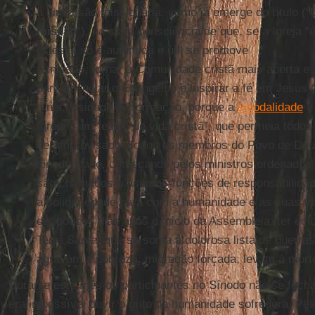
a dimensão missionária, como já emerge do título (“
missão
”), na clara consciência de que, se a Igreja 
eclesial só é autêntica e útil se promove
a missão, tornar a Comunidade cristã mais aberta e 
para anunciar o Evangelho e inspirar a fé em Jesus C
a necessidade de formação, porque a
sinodalidade
é 
Igreja”, um “estilo de vida cristã”, que permeia tod
ser improvisado. Todos os membros do Povo de De
sinodalidade, começando pelos ministros ordenados e
são chamados a assumir funções de responsabilidade
a solidariedade para com a humanidade e as suas tra
de, poucos dias após o início da Assembleia, ter eclo
Terra Santa, que se soma à dolorosa lista de guerra
agravam a pobreza, migração forçada, levam à mort
Durante este mês os participantes no Sínodo não se fech
era impossível ouvir o grito da humanidade sofredora. Pe