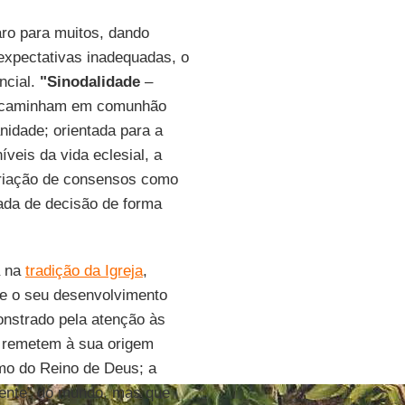
aro para muitos, dando
xpectativas inadequadas, o
ncial.
"Sinodalidade
–
ue caminham em comunhão
idade; orientada para a
veis da vida eclesial, a
 criação de consensos como
ada de decisão de forma
a na
tradição da Igreja
,
e o seu desenvolvimento
onstrado pela atenção às
e remetem à sua origem
imo do Reino de Deus; a
rente” do mundo, mas que