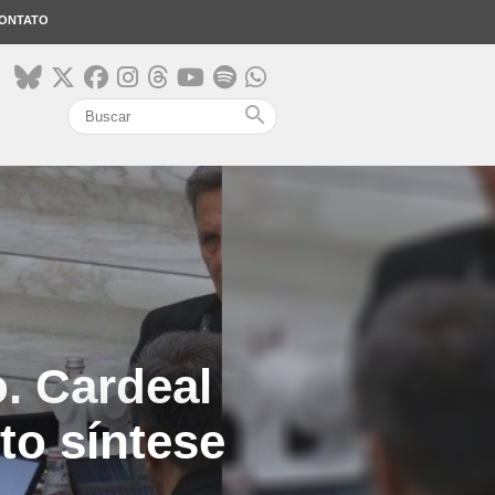
ONTATO
search
. Cardeal
to síntese