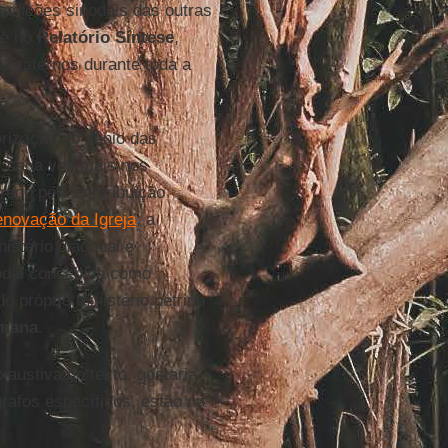
adições sinodais das outras
te no
Relatório Síntese
,
 Fraternos durante toda a
orização do gênio das
r cada vez mais nos
reço pela contribuição
enovação da Igreja
; a
istério diaconal e
nodal concebida como
 próprio ministério petrino
omana
.
xaustiva do texto, gostaria
rafos específicos, estão na