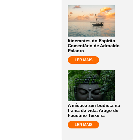
Itinerantes do Espírito.
Comentário de Adroaldo
Palaoro
LER MAIS
A mística zen budista na
trama da vida. Artigo de
Faustino Teixeira
LER MAIS