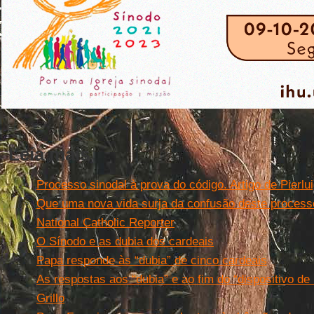
Leia mais
Processo sinodal à prova do código. Artigo de Pierlui
Que uma nova vida surja da confusão deste processo 
National Catholic Reporter
O Sínodo e as dubia dos cardeais
Papa responde às “dubia” de cinco cardeais
As respostas aos “dubia” e ao fim do “dispositivo de 
Grillo