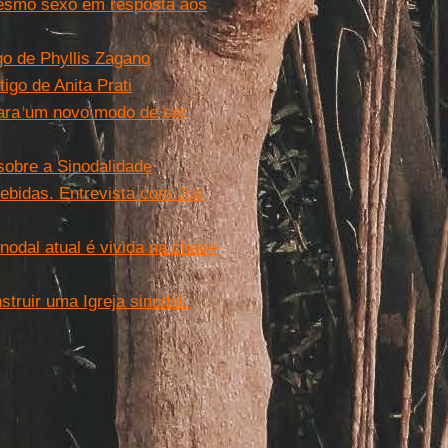
mesmo sexo em resposta aos
o de Phyllis Zagano
igo de Anita Prati
para um novo modo de ser
obre a Sinodalidade
cebidas. Entrevista com Jos
nodal atual é vivida na chave
ruir uma Igreja sinodal.