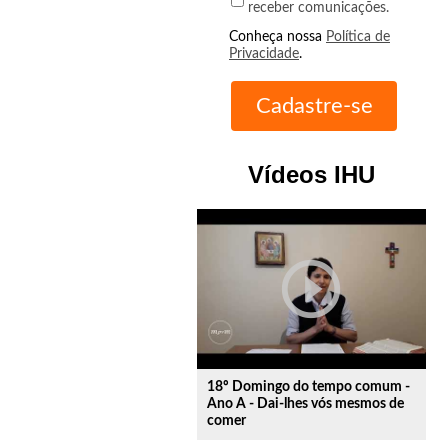
receber comunicações.
Conheça nossa
Política de
Privacidade
.
Vídeos IHU
play_circle_outline
18º Domingo do tempo comum -
Ano A - Dai-lhes vós mesmos de
comer