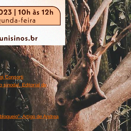
gi Consorti
sinodal. Editorial de
bloqueio”. Artigo de Andrea