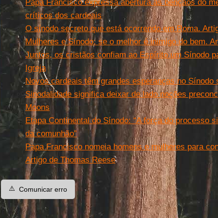
Papa Francisco expressa abertura às bênçãos do 
críticos dos cardeais
O sínodo secreto que está ocorrendo em Roma. Artig
Mulheres e Sínodo: se o melhor é inimigo do bem. Art
Juntos, os cristãos confiam ao Espírito um Sínodo 
Igreja
Novos cardeais têm grandes esperanças no Sínodo s
Sinodalidade significa deixar de lado noções precon
Moons
Etapa Continental do Sínodo: “A força do processo si
da comunhão”
Papa Francisco nomeia homens e mulheres para const
Artigo de Thomas Reese
⚠️
Comunicar erro