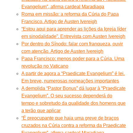
Evangelium”, afirma cardeal Maradiaga
Roma em missão: a reforma da Cúria do Papa
Francisco. Artigo de Austen Ivereigh
“Estou aqui para aprender as lições da Igreja líder
em sinodalidade”. Entrevista com Austen Ivereigh
Por dentro do Sínodo: falar com franqueza, ouvir
com atenção. Artigo de Austen Ivereigh
Papa Francisco: menos poder para a Cúria. Uma
revolução no Vaticano
A partir de agora a “Praedicate Evangelium” é lei.
Em breve, numerosas nomeações importantes
A demolida “Pastor Bonus” dá lugar à “Praedicate
Evangelium”. O seu sucesso dependerá do
tempo e sobretudo da qualidade dos homens que
a terão que aplicar
“É preocupante que haja uma greve de braços
cruzados na Cúria contra a reforma da Praedicate
Evangelium”, afirma cardeal Maradiaga