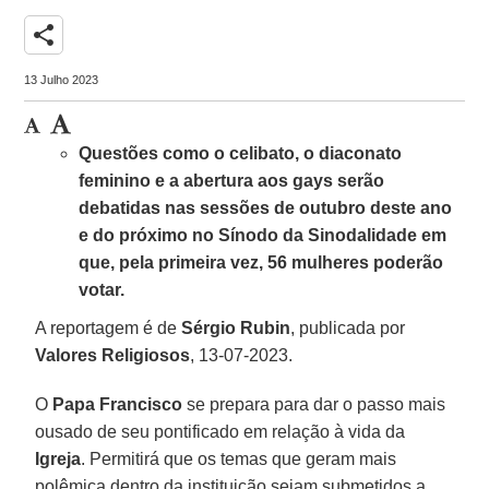
share
13 Julho 2023
Questões como o celibato, o diaconato
feminino e a abertura aos gays serão
debatidas nas sessões de outubro deste ano
e do próximo no Sínodo da Sinodalidade em
que, pela primeira vez, 56 mulheres poderão
votar.
A reportagem é de
Sérgio Rubin
, publicada por
Valores Religiosos
, 13-07-2023.
O
Papa Francisco
se prepara para dar o passo mais
ousado de seu pontificado em relação à vida da
Igreja
. Permitirá que os temas que geram mais
polêmica dentro da instituição sejam submetidos a