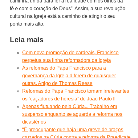
caminha unida para ler a realidade com os olhos da
fé e com o coração de Deus”. Assim, a sua revolução
cultural na Igreja está a caminho de atingir o seu
ponto mais alto.
Leia mais
Com nova promoção de cardeais, Francisco
perpetua sua linha reformadora da Igreja
As reformas do Papa Francisco para a
governança da Igreja diferem de quaisquer
outras. Artigo de Thomas Reese
Reformas do Papa Francisco tornam irrelevantes
os “caçadores de heresia” de João Paulo II
Apenas flutuando pela Cúria... Trabalho em
suspenso enquanto se aguarda a reforma nos
dicastérios
“É preocupante que haja uma greve de braços
cruzados na Cúria contra a reforma da Praedicate