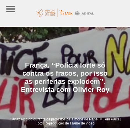
França. “Polícia forte só
contra os fracos, por isso
as periferias explodem”.
Entrevista com Olivier Roy
Cartaz exibido durante os protestos pela morte de Nahel M., em Paris |
Foto: Reprodução de Frame de vídeo