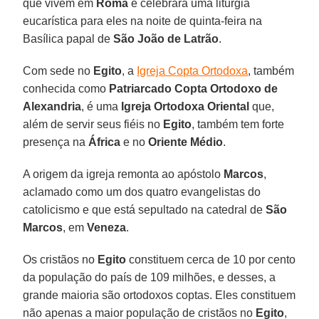
que vivem em
Roma
e celebrará uma liturgia
eucarística para eles na noite de quinta-feira na
Basílica papal de
São João de Latrão
.
Com sede no
Egito
, a
Igreja Copta Ortodoxa
, também
conhecida como
Patriarcado Copta Ortodoxo de
Alexandria
, é uma
Igreja Ortodoxa Oriental
que,
além de servir seus fiéis no
Egito
, também tem forte
presença na
África
e no
Oriente Médio
.
A origem da igreja remonta ao apóstolo
Marcos
,
aclamado como um dos quatro evangelistas do
catolicismo e que está sepultado na catedral de
São
Marcos
, em
Veneza
.
Os cristãos no
Egito
constituem cerca de 10 por cento
da população do país de 109 milhões, e desses, a
grande maioria são ortodoxos coptas. Eles constituem
não apenas a maior população de cristãos no
Egito
,