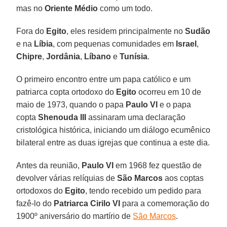
mas no
Oriente Médio
como um todo.
Fora do
Egito
, eles residem principalmente no
Sudão
e na
Líbia
, com pequenas comunidades em
Israel
,
Chipre
,
Jordânia
,
Líbano
e
Tunísia
.
O primeiro encontro entre um papa católico e um
patriarca copta ortodoxo do
Egito
ocorreu em 10 de
maio de 1973, quando o papa
Paulo VI
e o papa
copta
Shenouda III
assinaram uma declaração
cristológica histórica, iniciando um diálogo ecumênico
bilateral entre as duas igrejas que continua a este dia.
Antes da reunião,
Paulo VI
em 1968 fez questão de
devolver várias relíquias de
São Marcos
aos coptas
ortodoxos do
Egito
, tendo recebido um pedido para
fazê-lo do
Patriarca Cirilo VI
para a comemoração do
1900º aniversário do martírio de
São Marcos
.