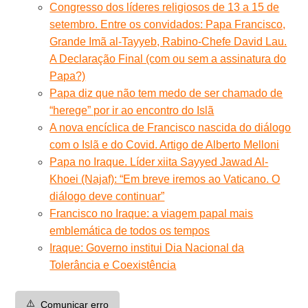
Congresso dos líderes religiosos de 13 a 15 de
setembro. Entre os convidados: Papa Francisco,
Grande Imã al-Tayyeb, Rabino-Chefe David Lau.
A Declaração Final (com ou sem a assinatura do
Papa?)
Papa diz que não tem medo de ser chamado de
“herege” por ir ao encontro do Islã
A nova encíclica de Francisco nascida do diálogo
com o Islã e do Covid. Artigo de Alberto Melloni
Papa no Iraque. Líder xiita Sayyed Jawad Al-
Khoei (Najaf): “Em breve iremos ao Vaticano. O
diálogo deve continuar”
Francisco no Iraque: a viagem papal mais
emblemática de todos os tempos
Iraque: Governo institui Dia Nacional da
Tolerância e Coexistência
⚠️
Comunicar erro