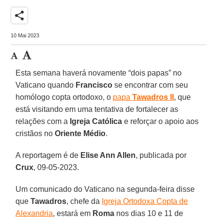
share
10 Mai 2023
Esta semana haverá novamente “dois papas” no
Vaticano quando
Francisco
se encontrar com seu
homólogo copta ortodoxo, o
papa
Tawadros II
, que
está visitando em uma tentativa de fortalecer as
relações com a
Igreja Católica
e reforçar o apoio aos
cristãos no
Oriente Médio
.
A reportagem é de
Elise Ann Allen
, publicada por
Crux
, 09-05-2023.
Um comunicado do Vaticano na segunda-feira disse
que
Tawadros
, chefe da
Igreja Ortodoxa Copta de
Alexandria
, estará em
Roma
nos dias 10 e 11 de