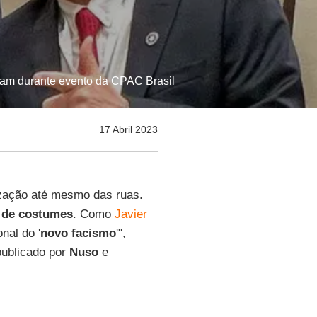
niram durante evento da CPAC Brasil
17 Abril 2023
ização até mesmo das ruas.
 de costumes
. Como
Javier
nal do '
novo facismo
'",
 publicado por
Nuso
e