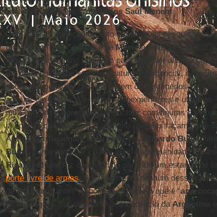
durante a presidência de
Carlos Saúl Menem
.
Com 20% de intenção de voto em algumas pesquisas, não f
querem se “colar” a marca de
Milei
nas eleições de 2023. 
teria colocado como condição para qualquer aliança com p
ato de fé no apoioa sua candidatura presidencial, e, assim
poderiam mensurar uma vantagem de pelo menos 15% na
apostar em jovens libertários — inexperientes e utópicos 
mira o interior argentino para pactuar com figuras e estrut
já com as chaves na mão, mesmo que elas façam parte da 
Assim, em
Tucumán
,
Milei
aliou-se a
Ricardo Bussi
, fil
Bussi
, condenado por crimes contra a humanidade duran
Ricardo Bussi
faz campanha a partir de um estande de tir
porte livre de armas
. Provavelmente nenhum desses políti
de
Rothbard
antes ou poderia explicar o que é “
anarcoca
repetir alguns slogans sobre a decadência da
Argentina
e