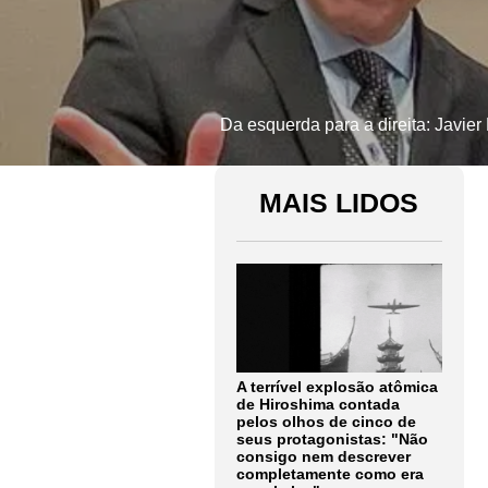
Da esquerda para a direita: Javier
MAIS LIDOS
A terrível explosão atômica
de Hiroshima contada
pelos olhos de cinco de
seus protagonistas: "Não
consigo nem descrever
completamente como era