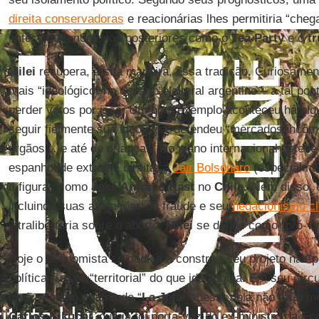
direita conservadoras
e reacionárias lhes permitiria “cheg
antecipou fenômenos posteriores como o
Tea Party
e o
tr
Milei
recupera, à sua maneira, essa tradição. Curiosament
mais “ideológico” no cenário eleitoral argentino – a tal pon
perder votos por isso. Um bom exemplo aconteceu há alg
seguir fielmente sua ideologia, defendeu “mercados incô
órgãos… e até de crianças. No plano internacional esteve
espanhol de extrema direita, a
Jair Bolsonaro
(especialme
a figuras como
José Antonio Kast
no
Chile
. Além disso, 
incluindo suas alegações de fraude e seu
negacionismo cl
intralibertária sobre o aborto,
Milei
se define como “pró-vi
Hoje o economista se dedica a construir seu projeto nas p
política é mais “territorial” do que ideológica. Em seu cí
irmã, a quem chama de “
La Jefa
” apesar dela não ter a me
Carlos Kikuchi
, que já foi porta-voz do ex-ministro da E