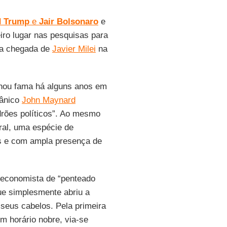
 Trump
e
Jair Bolsonaro
e
eiro lugar nas pesquisas para
 da chegada de
Javier Milei
na
nhou fama há alguns anos em
tânico
John Maynard
drões políticos”. Ao mesmo
tral, uma espécie de
s e com ampla presença de
 economista de “penteado
que simplesmente abriu a
 seus cabelos. Pela primeira
m horário nobre, via-se