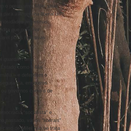
om o peronismo, Milei situa
 para a Argentina liberal do
riosidades argentinas:
edita que o melhor
sável pelas massivas
ei
guardam uma
o Estado como o Mal
 máfia – e defendam o
insegurança, em outros
 ou governos como o de
emocracia “socialista” e
no passado, vários “liberais”
o caso de
Milei
não se trata