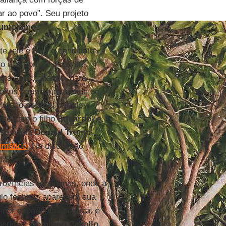
ar ao povo”. Seu projeto
umpismo
.
e, ele é hoje o candidato
to que corre o risco de
uns anos, quando, para
modos” como o da venda de
 ligado ao
Vox,
partido
nte com o filho
Eduardo
) e
ele apoia
Donald Trump
,
imático
. Na discussão
da”.
rovíncias argentinas, onde a
rculo fechado aparecem sua
nor experiência política, e
conomia,
Domingo Cavallo
,