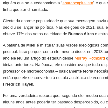
alguém que se autodenominava “
anarcocapitalista
” e que 
tinha que ser dinamitado.
Ciente da enorme popularidade que sua mensagem havia 
decidiu se lançar na política. Nas eleições de 2021, sua 
obteve 17% dos votos na cidade de
Buenos Aires
e entr
A batalha de
Milei
é misturar suas visões ideológicas co
pessoal. Isso porque, como ele mesmo disse, em 2013 tu
ano ele leu um artigo do estadunidense
Murray Rothbard
q
ideias anteriores. Na época, ele considerava que tudo o 
professor de microeconomia – basicamente teoria neocláss
então que ele se converteu à escola austríaca de econom
Friedrich Hayek
.
Foi uma verdadeira ruptura que, segundo ele, mudou sua
alguns anos antes poderia ter passado despercebido, o