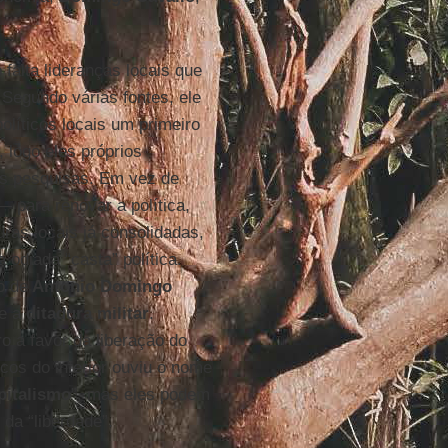
alta lideranças locais que
Segundo várias fontes, ele
olíticos locais um primeiro
, logo eles próprios
s pesquisas. Em vez de
— para renovar a política,
uras locais já consolidadas,
odiada “casta” política.
ho de
Antonio Domingo
te a
ditadura militar
.
o a favor da liberação do
cos do interior ouviu o nome
pitalismo
”, mas eles podem
 da “liberdade”.