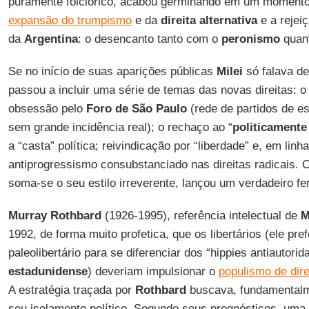
puramente folclórico, acabou germinando em um momento 
expansão do trumpismo
e da
direita alternativa
e a rejeiç
da
Argentina
: o desencanto tanto com o
peronismo
quant
Se no início de suas aparições públicas
Milei
só falava de
passou a incluir uma série de temas das novas direitas: 
obsessão pelo
Foro de São Paulo
(rede de partidos de e
sem grande incidência real); o rechaço ao “
politicamente
a “casta” política; reivindicação por “liberdade” e, em lin
antiprogressismo consubstanciado nas direitas radicais. 
soma-se o seu estilo irreverente, lançou um verdadeiro fe
Murray Rothbard
(1926-1995), referência intelectual de
M
1992, de forma muito profetica, que os libertários (ele pre
paleolibertário para se diferenciar dos “hippies antiautori
estadunidense
) deveriam impulsionar o
populismo de dire
A estratégia traçada por
Rothbard
buscava, fundamentalmen
seu isolamento político. Segundo seus prognósticos, uma