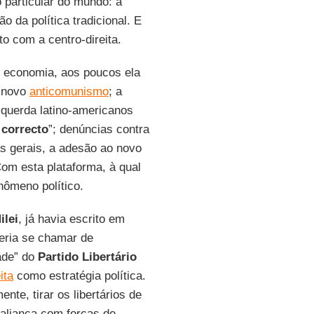
particular do mundo: a
ão da política tradicional. E
o com a centro-direita.
 economia, aos poucos ela
o novo
anticomunismo
; a
squerda latino-americanos
 correcto
”; denúncias contra
has gerais, a adesão ao novo
Com esta plataforma, à qual
nômeno político.
ilei
, já havia escrito em
feria se chamar de
dade” do
Partido Libertário
ita
como estratégia política.
te, tirar os libertários de
 aliança com forças de