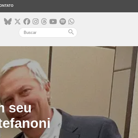
ONTATO
search
em seu
tefanoni