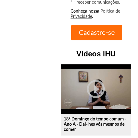
receber comunicações.
Conheça nossa
Política de
Privacidade
.
Vídeos IHU
play_circle_outline
18º Domingo do tempo comum -
Ano A - Dai-lhes vós mesmos de
comer