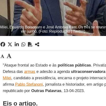
 Milei, Eduardo Bolsonaro e José Antonio Kast. Os três se reu
em junho. (Foto: Reprodução | Twitter)
"Ataque frontal ao Estado e às
políticas públicas
. Privat
Defesa das
armas
e adesão a agenda
ultraconservadora
Milei
, candidato a presidência, encarna o projeto internacio
afirma
Pablo Stefanoni
, jornalista e historiador, em artigo
republicado por
Outras Palavras
, 13-04-2023.
Eis o artigo.