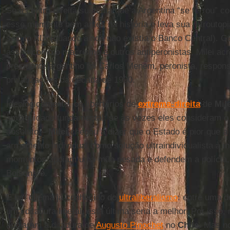
Se a centro-direita sustenta que a Argentina “se ferrou” c
esse momento bem antes na história e leva sua retroutopia
século XIX (quando ainda não existia o Banco Central). Cu
assim como o macrismo e outros antiperonistas, Milei acr
presidente argentino foi Carlos Menem, peronista, respon
privatizações da década de 1990.
Ideologicamente, os libertários de
extrema
-
direita
de
Mil
ambiguidade fundamental: se às vezes eles consideram 
absoluto –
Milei
chegou a dizer que o Estado é pior que a
armamento individual como solução ultraindividualista à 
momentos apoiam uma mão pesada e defendem a polícia,
Bolsonaro.
É um dilema já conhecido do
ultraliberalismo
: entre uma d
uma ditadura liberal, esta última seria a melhor. Por isso, 
apoiaram a ditadura de
Augusto Pinochet
no
Chile
. Mas n