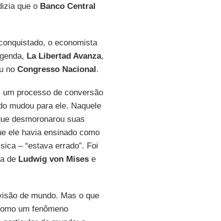
dizia que o
Banco Central
conquistado, o economista
legenda,
La Libertad Avanza
,
ou no
Congresso Nacional
.
m um processo de conversão
do mudou para ele. Naquele
ue desmoronarou suas
que ele havia ensinado como
ica – “estava errado”. Foi
ia de
Ludwig von Mises
e
 visão de mundo. Mas o que
u como um fenômeno