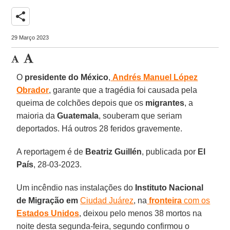
share
29 Março 2023
O
presidente do México
,
Andrés Manuel López
Obrador
, garante que a tragédia foi causada pela
queima de colchões depois que os
migrantes
, a
maioria da
Guatemala
, souberam que seriam
deportados. Há outros 28 feridos gravemente.
A reportagem é de
Beatriz Guillén
, publicada por
El
País
, 28-03-2023.
Um incêndio nas instalações do
Instituto Nacional
de Migração em
Ciudad Juárez
, na
fronteira
com os
Estados Unidos
, deixou pelo menos 38 mortos na
noite desta segunda-feira, segundo confirmou o