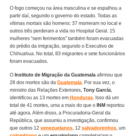
O fogo começou na área masculina e se espalhou a
partir daí, segundo o governo do estado. Todas as
vítimas mortais são homens: 37 morreram no local e
outros três perderam a vida no Hospital Geral. 15
mulheres “sem ferimentos” também foram evacuadas
do prédio da imigração, segundo o Executivo de
Chihuahua. No total, 83 migrantes e sete funcionários
foram evacuados.
O
Instituto de Migração da Guatemala
afirmou que
28 dos mortos são da
Guatemala
. Por sua vez, o
ministro das Relações Exteriores,
Tony García
,
identificou as 13 mortes em
Honduras
. Isso dá um
total de 41 mortes, uma a mais do que o
INM
reportou
até agora. Além disso, a Procuradoria-Geral da
República, que assumiu a investigação, confirmou
que outros 12
venezuelanos
, 12
salvadorenhos
, um
colombiano
e um
equatoriano
completariam o