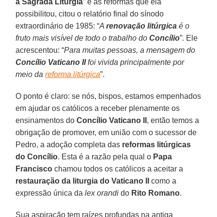
a Sagrada Liturgia
” e às reformas que ela
possibilitou, citou o relatório final do sínodo
extraordinário de 1985: “
A
renovação litúrgica
é o
fruto mais visível de todo o trabalho do
Concílio
”. Ele
acrescentou: “
Para muitas pessoas, a mensagem do
Concílio Vaticano II
foi vivida principalmente por
meio da
reforma litúrgica
”.
O ponto é claro: se nós, bispos, estamos empenhados
em ajudar os católicos a receber plenamente os
ensinamentos do
Concílio Vaticano II
, então temos a
obrigação de promover, em união com o sucessor de
Pedro, a adoção completa das
reformas litúrgicas
do Concílio
. Esta é a razão pela qual o
Papa
Francisco
chamou todos os católicos a aceitar a
restauração da liturgia do Vaticano II
como a
expressão única da
lex orandi
do
Rito Romano
.
Sua aspiração tem raízes profundas na antiga