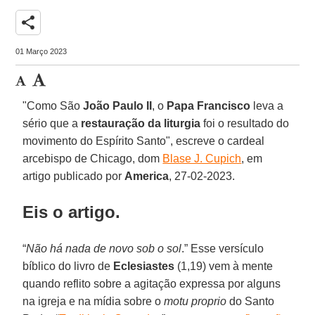
share
01 Março 2023
"Como São
João Paulo II
, o
Papa Francisco
leva a
sério que a
restauração da liturgia
foi o resultado do
movimento do Espírito Santo", escreve o cardeal
arcebispo de Chicago, dom
Blase J. Cupich
, em
artigo publicado por
America
, 27-02-2023.
Eis o artigo.
“
Não há nada de novo sob o sol
.” Esse versículo
bíblico do livro de
Eclesiastes
(1,19) vem à mente
quando reflito sobre a agitação expressa por alguns
na igreja e na mídia sobre o
motu proprio
do Santo