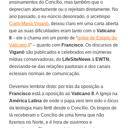
ensinamentos do Concílio, mas também que o
depreciam abertamente ou o rejeitam diretamente. No
ano passado, o ex-núncio desonrado, o arcebispo
Carlo Maria Viganò
, deixou claro em uma carta aberta
que as suas dificuldades eram tanto com o
Vaticano
II
– ele o chama em um ponto de “
golpe de Estado do
Vaticano II
” – quanto com
Francisco
. Os discursos de
Viganò
são publicados e celebrados em inúmeras
mídias conservadoras, do
LifeSiteNews
à
EWTN
,
desviando-se das relações pastorais e dos canais
eclesiais normais de comunicação.
Devemos lembrar disto: por trás da oposição a
Francisco
está a oposição ao
Vaticano II
. A Igreja na
América Latina
de onde o papa veio tem sido o
lócus
da teologia mais fértil desde o Concílio. Os bispos de
lá receberam o Concílio de uma forma que não
fizemos no Norte, e é hora de ouvirmos e