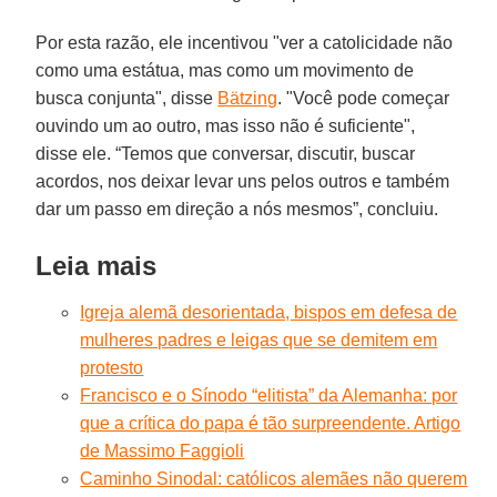
Por esta razão, ele incentivou "ver a catolicidade não
como uma estátua, mas como um movimento de
busca conjunta", disse
Bätzing
. "Você pode começar
ouvindo um ao outro, mas isso não é suficiente",
disse ele. “Temos que conversar, discutir, buscar
acordos, nos deixar levar uns pelos outros e também
dar um passo em direção a nós mesmos”, concluiu.
Leia mais
Igreja alemã desorientada, bispos em defesa de
mulheres padres e leigas que se demitem em
protesto
Francisco e o Sínodo “elitista” da Alemanha: por
que a crítica do papa é tão surpreendente. Artigo
de Massimo Faggioli
Caminho Sinodal: católicos alemães não querem