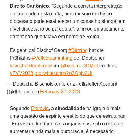
Direito Canônico
. “Segundo a correta interpretação
do conteúdo desta carta, nem mesmo um bispo
diocesano pode estabelecer um conselho sinodal em
nível diocesano ou paroquial”, afirmou enfaticamente,
garantindo que falava em nome de Roma.
Es geht los! Bischof Georg
#Bätzing
hat die
Frühjahrs-
#Vollversammlung
der Deutschen
#Bischofskonferenz
im
@bistum_DDMEI
eröffnet.
#FVV2023
pic.twitter.com/2n3Gpjv2UI
— Deutsche Bischofskonferenz - offizieller Account
(@dbk_online)
February 27, 2023
Segundo
Eterovic
, a
sinodalidade
na Igreja é mais
uma questão de espírito e estilo do que de estruturas:
"Em vez de fundar novos organismos, sob o risco de
aumentar ainda mais a burocracia, é necessário