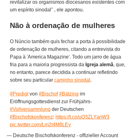
revitalizar os organismos diocesanos existentes com
um espírito sinodal" , ele apontou.
Não à ordenação de mulheres
O Núncio também quis fechar a porta à possibilidade
de ordenação de mulheres, citando a entrevista do
Papa à 'America Magazine'. Todo um jarro de água
fria para a maioria progressista da
Igreja alemã
, que,
no entanto, parece decidida a continuar refletindo
sobre seu particular
caminho sinodal
.
#Predigt
von
#Bischof
#Bätzing
im
Eröffnungsgottesdienst zur Frühjahrs-
#Vollversammlung
der Deutschen
#Bischofskonferenz
:
https://t.co/uQ3ZLYanW3
pic.twitter.com/Lm2t4M8LEy
— Deutsche Bischofskonferenz - offizieller Account