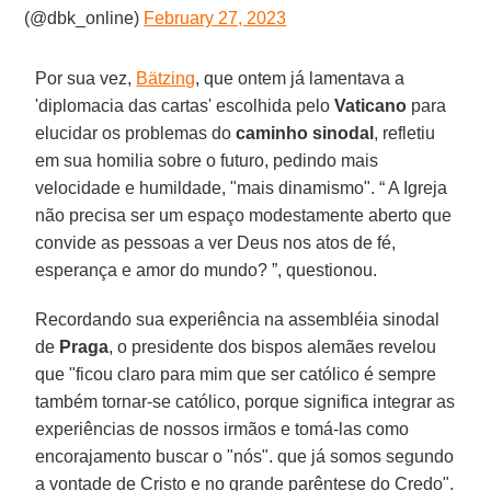
(@dbk_online)
February 27, 2023
Por sua vez,
Bätzing
, que ontem já lamentava a
'diplomacia das cartas' escolhida pelo
Vaticano
para
elucidar os problemas do
caminho sinodal
, refletiu
em sua homilia sobre o futuro, pedindo mais
velocidade e humildade, "mais dinamismo". “ A Igreja
não precisa ser um espaço modestamente aberto que
convide as pessoas a ver Deus nos atos de fé,
esperança e amor do mundo? ”, questionou.
Recordando sua experiência na assembléia sinodal
de
Praga
, o presidente dos bispos alemães revelou
que "ficou claro para mim que ser católico é sempre
também tornar-se católico, porque significa integrar as
experiências de nossos irmãos e tomá-las como
encorajamento buscar o "nós". que já somos segundo
a vontade de Cristo e no grande parêntese do Credo".