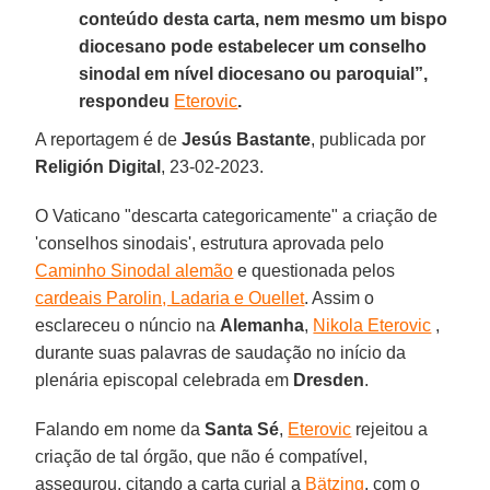
conteúdo desta carta, nem mesmo um bispo
diocesano pode estabelecer um conselho
sinodal em nível diocesano ou paroquial”,
respondeu
Eterovic
.
A reportagem é de
Jesús Bastante
, publicada por
Religión Digital
, 23-02-2023.
O Vaticano "descarta categoricamente" a criação de
'conselhos sinodais', estrutura aprovada pelo
Caminho Sinodal alemão
e questionada pelos
cardeais Parolin, Ladaria e Ouellet
. Assim o
esclareceu o núncio na
Alemanha
,
Nikola Eterovic
,
durante suas palavras de saudação no início da
plenária episcopal celebrada em
Dresden
.
Falando em nome da
Santa Sé
,
Eterovic
rejeitou a
criação de tal órgão, que não é compatível,
assegurou, citando a carta curial a
Bätzing
, com o