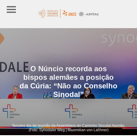
O Núncio recorda aos
bispos alemães a posição
da Cúria: “Não ao Conselho
Sinodal”
Terceiro dia de reunião da Assembleia do Caminho Sinodal Alemão.
(Foto: Synodaler Weg | Maximilian von Lachner)