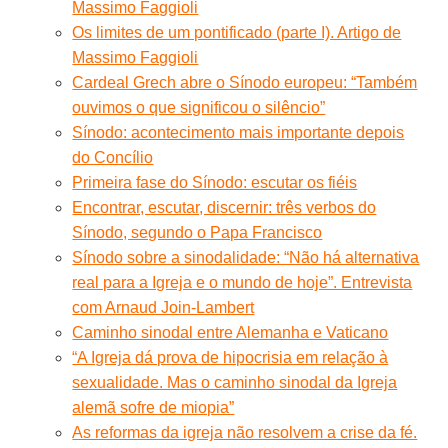
Massimo Faggioli
Os limites de um pontificado (parte I). Artigo de
Massimo Faggioli
Cardeal Grech abre o Sínodo europeu: “Também
ouvimos o que significou o silêncio”
Sínodo: acontecimento mais importante depois
do Concílio
Primeira fase do Sínodo: escutar os fiéis
Encontrar, escutar, discernir: três verbos do
Sínodo, segundo o Papa Francisco
Sínodo sobre a sinodalidade: “Não há alternativa
real para a Igreja e o mundo de hoje”. Entrevista
com Arnaud Join-Lambert
Caminho sinodal entre Alemanha e Vaticano
“A Igreja dá prova de hipocrisia em relação à
sexualidade. Mas o caminho sinodal da Igreja
alemã sofre de miopia”
As reformas da igreja não resolvem a crise da fé.