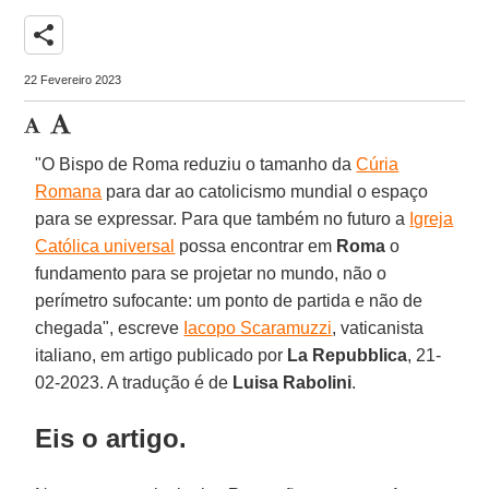
share
22 Fevereiro 2023
"O Bispo de Roma reduziu o tamanho da
Cúria
Romana
para dar ao catolicismo mundial o espaço
para se expressar. Para que também no futuro a
Igreja
Católica universal
possa encontrar em
Roma
o
fundamento para se projetar no mundo, não o
perímetro sufocante: um ponto de partida e não de
chegada", escreve
Iacopo Scaramuzzi
, vaticanista
italiano, em artigo publicado por
La Repubblica
, 21-
02-2023. A tradução é de
Luisa Rabolini
.
Eis o artigo.