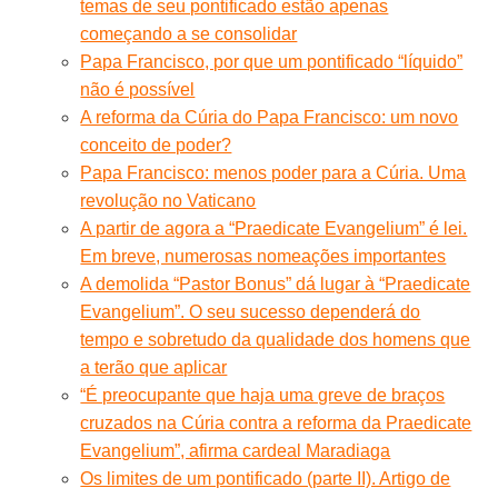
temas de seu pontificado estão apenas
começando a se consolidar
Papa Francisco, por que um pontificado “líquido”
não é possível
A reforma da Cúria do Papa Francisco: um novo
conceito de poder?
Papa Francisco: menos poder para a Cúria. Uma
revolução no Vaticano
A partir de agora a “Praedicate Evangelium” é lei.
Em breve, numerosas nomeações importantes
A demolida “Pastor Bonus” dá lugar à “Praedicate
Evangelium”. O seu sucesso dependerá do
tempo e sobretudo da qualidade dos homens que
a terão que aplicar
“É preocupante que haja uma greve de braços
cruzados na Cúria contra a reforma da Praedicate
Evangelium”, afirma cardeal Maradiaga
Os limites de um pontificado (parte II). Artigo de