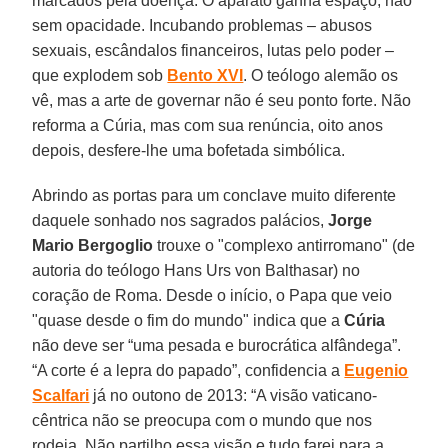
marcados pela doença. O aparato ganha espaço, não
sem opacidade. Incubando problemas – abusos
sexuais, escândalos financeiros, lutas pelo poder –
que explodem sob
Bento XVI
. O teólogo alemão os
vê, mas a arte de governar não é seu ponto forte. Não
reforma a Cúria, mas com sua renúncia, oito anos
depois, desfere-lhe uma bofetada simbólica.
Abrindo as portas para um conclave muito diferente
daquele sonhado nos sagrados palácios,
Jorge
Mario Bergoglio
trouxe o "complexo antirromano" (de
autoria do teólogo Hans Urs von Balthasar) no
coração de Roma. Desde o início, o Papa que veio
"quase desde o fim do mundo" indica que a
Cúria
não deve ser “uma pesada e burocrática alfândega”.
“A corte é a lepra do papado”, confidencia a
Eugenio
Scalfari
já no outono de 2013: “A visão vaticano-
cêntrica não se preocupa com o mundo que nos
rodeia. Não partilho essa visão e tudo farei para a