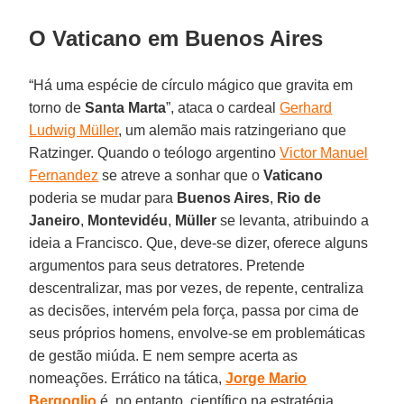
O Vaticano em Buenos Aires
“Há uma espécie de círculo mágico que gravita em
torno de
Santa Marta
”, ataca o cardeal
Gerhard
Ludwig Müller
, um alemão mais ratzingeriano que
Ratzinger. Quando o teólogo argentino
Victor Manuel
Fernandez
se atreve a sonhar que o
Vaticano
poderia se mudar para
Buenos Aires
,
Rio de
Janeiro
,
Montevidéu
,
Müller
se levanta, atribuindo a
ideia a Francisco. Que, deve-se dizer, oferece alguns
argumentos para seus detratores. Pretende
descentralizar, mas por vezes, de repente, centraliza
as decisões, intervém pela força, passa por cima de
seus próprios homens, envolve-se em problemáticas
de gestão miúda. E nem sempre acerta as
nomeações. Errático na tática,
Jorge Mario
Bergoglio
é, no entanto, científico na estratégia.