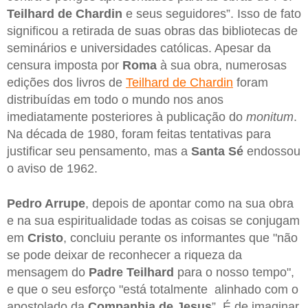
Teilhard
de Chardin
e seus seguidores”. Isso de fato
significou a retirada de suas obras das bibliotecas de
seminários e universidades católicas. Apesar da
censura imposta por
Roma
à sua obra, numerosas
edições dos livros de
Teilhard de Chardin
foram
distribuídas em todo o mundo nos anos
imediatamente posteriores à publicação do
monitum
.
Na década de 1980, foram feitas tentativas para
justificar seu pensamento, mas a
Santa Sé
endossou
o aviso de 1962.
Pedro Arrupe
, depois de apontar como na sua obra
e na sua espiritualidade todas as coisas se conjugam
em
Cristo
, concluiu perante os informantes que "não
se pode deixar de reconhecer a riqueza da
mensagem do
Padre Teilhard
para o nosso tempo",
e que o seu esforço "está totalmente alinhado com o
apostolado da
Companhia de Jesus
”. É de imaginar