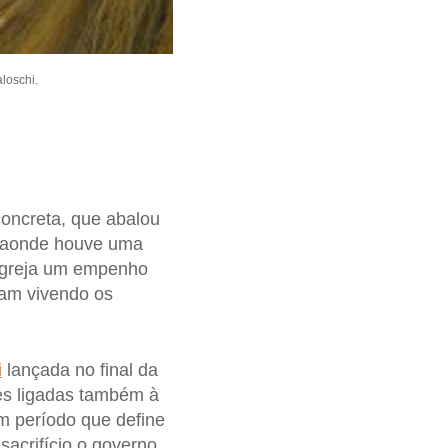
loschi.
concreta, que abalou
 aonde houve uma
 Igreja um empenho
vam vivendo os
i
lançada no final da
es ligadas também à
Um período que define
acrifício o governo