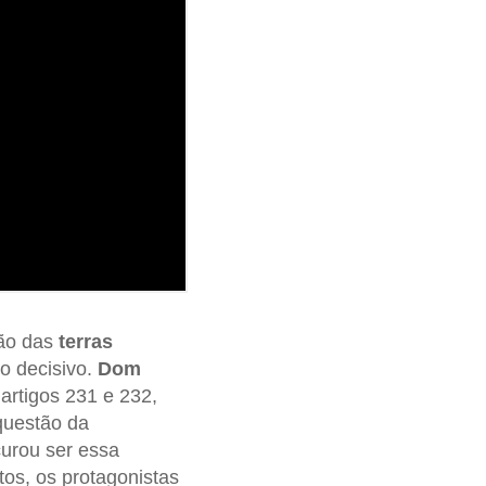
ção das
terras
go decisivo.
Dom
 artigos 231 e 232,
questão da
curou ser essa
tos, os protagonistas