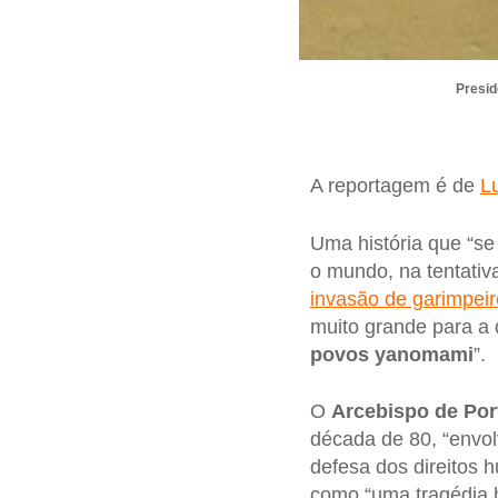
Presid
A reportagem é de
L
Uma história que “se
o mundo, na tentativ
invasão de garimpeir
muito grande para a 
povos yanomami
”.
O
Arcebispo de Por
década de 80, “envo
defesa dos direitos 
como “uma tragédia h