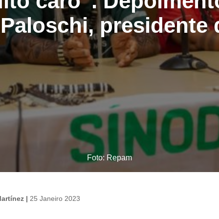
ito caro”. Depoimen
Paloschi, presidente 
Foto: Repam
artínez |
25 Janeiro 2023