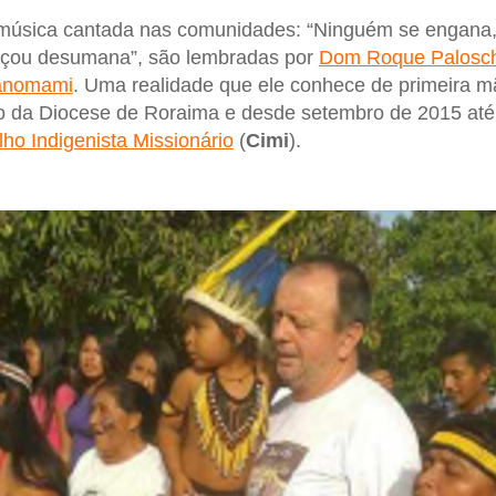
música cantada nas comunidades: “Ninguém se engana
meçou desumana”, são lembradas por
Dom Roque Palosch
anomami
. Uma realidade que ele conhece de primeira m
o da Diocese de Roraima e desde setembro de 2015 até 
ho Indigenista Missionário
(
Cimi
).