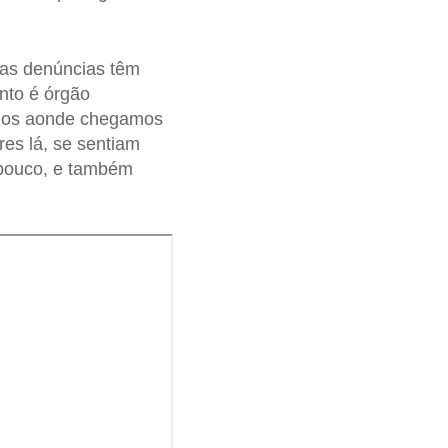
 as denúncias têm
anto é órgão
amos aonde chegamos
es lá, se sentiam
 pouco, e também