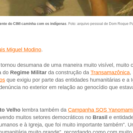
ente do CIMI caminha com os indígenas
. Foto: arquivo pessoal de Dom Roque Pa
uis Miguel Modino
.
 tornou desumana de uma maneira muito visível, muito 
a do
Regime Militar
da construção da
Transamazônica
,
os
que exigiu por parte das entidades humanitárias e a
denúncia no exterior em relação ao genocídio que esta
to Velho
lembra também da
Campanha SOS Yanomam
lvendo muitos setores democráticos no
Brasil
e entidad
humanos e à Igreja, que foi muito importante também”. 
umanitária muito grande”, recordando como com muito s