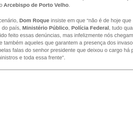
 o
Arcebispo de Porto Velho
.
cenário,
Dom Roque
insiste em que “não é de hoje que
o do país,
Ministério Público
,
Polícia Federal
, tudo qu
ido feito essas denúncias, mas infelizmente nós cheg
 e também aqueles que garantem a presença dos invasor
elas falas do senhor presidente que deixou o cargo há
nistros e toda essa frente”.