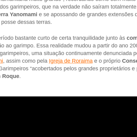
 dos garimpeiros, que na verdade não saíram totalmente.
erra Yanomami
e se apossando de grandes extensões d
 posse dessas terras.
ríodo bastante curto de certa tranquilidade junto às
com
o ao garimpo. Essa realidade mudou a partir do ano 2
 garimpeiros, uma situação continuamente denunciada p
i
, assim como pela
Igreja de Roraima
e o próprio
Conse
 Garimpeiros “acobertados pelos grandes proprietários e 
 Roque
.