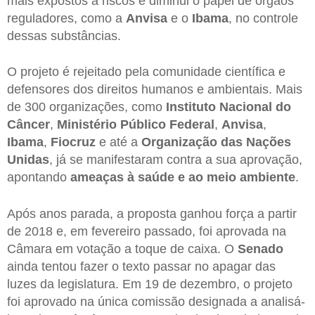
mais expostos a riscos e diminui o papel de órgãos
reguladores, como a
Anvisa
e o
Ibama
, no controle
dessas substâncias.
O projeto é rejeitado pela comunidade científica e
defensores dos direitos humanos e ambientais. Mais
de 300 organizações, como
Instituto Nacional do
Câncer
,
Ministério Público Federal
,
Anvisa
,
Ibama
,
Fiocruz
e até a
Organização das Nações
Unidas
, já se manifestaram contra a sua aprovação,
apontando
ameaças à saúde e ao meio ambiente
.
Após anos parada, a proposta ganhou força a partir
de 2018 e, em fevereiro passado, foi aprovada na
Câmara em votação a toque de caixa. O
Senado
ainda tentou fazer o texto passar no apagar das
luzes da legislatura. Em 19 de dezembro, o projeto
foi aprovado na única comissão designada a analisá-