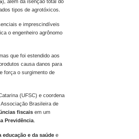
S
), além da isenção total do
ados tipos de agrotóxicos.
nciais e imprescindíveis
plica o engenheiro agrônomo
mas que foi estendido aos
produtos causa danos para
e força o surgimento de
 Catarina (UFSC) e coordena
 Associação Brasileira de
úncias fiscais
em um
na Previdência
.
da educação e da saúde
e