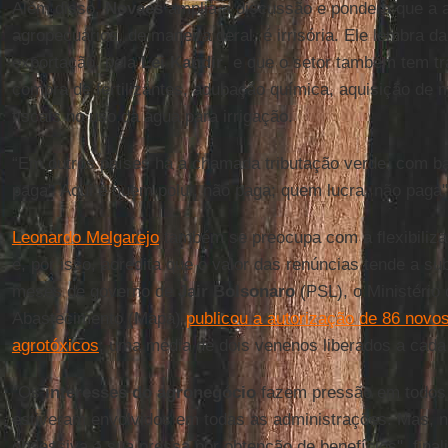
Além disso,
Novaes
amplia a discussão e pondera que a 
agropecuários, de maneira geral, é irrisória. Ele lembra d
exportação, pela
Lei Kandir
, e que o setor também tem tr
compra de fertilizantes, adubação química, aquisição de m
fiscais no uso da água para irrigação.
“Em outros países há a chamada tributação verde, com ba
paga'. Aqui é quem polui, não paga; quem lucra, não paga",
Leonardo Melgarejo
também se preocupa com a flexibiliza
e, por isso, acredita que o valor das renúncias tende a su
meses de governo de
Jair Bolsonaro
(PSL), o Ministério 
Abastecimento (Mapa)
publicou a autorização de 86 novo
agrotóxicos
; uma média de dois venenos liberados a cada 
"Os
interesses do agronegócio
fazem pressão em todos 
estiveram envolvidos em todas as administrações. Mas, 
obsessiva a sua pressa por obtenção de benefícios", final