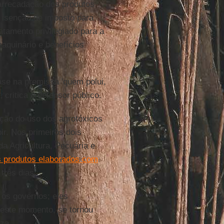
arrecadação dos produtos
a isenção de imposto para
atamento privilegiado para a
aquinário e benefícios
se na premissa 'quem polui,
 critica o defensor público.
ção do uso dos agrotóxicos
bir. Nos primeiros dois
da Agricultura, Pecuária e
s produtos elaborados com
três dias.
os governos; eles
neste momento, se tornou
iza.