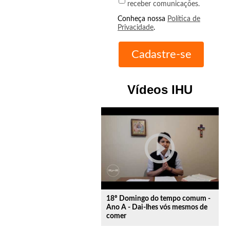
receber comunicações.
Conheça nossa
Política de
Privacidade
.
Vídeos IHU
play_circle_outline
18º Domingo do tempo comum -
Ano A - Dai-lhes vós mesmos de
comer