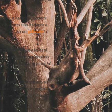
tadual e nacional, podem
 os valores não incluem a
otóxicos. Só de
glifosato
, o
 tributária
que não está
mo, ele pode ser abatido
, pessoa física ou jurídica”,
 da sua renda tributável.
ão utilizados por médios e
odities, você está deixando