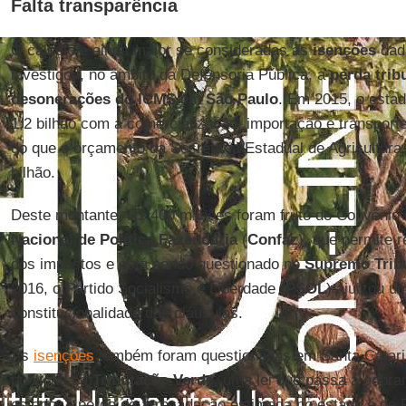
Falta transparência
O cálculo é ainda maior se consideradas as
isenções
dad
investigou, no âmbito da Defensoria Pública, a
perda trib
desonerações do ICMS
em
São Paulo
. Em 2015, o esta
1,2 bilhão com a comercialização, importação e transport
do que o orçamento da Secretaria Estadual de Agricultur
bilhão.
Deste montante, R$ 400 milhões foram fruto do Convênio 
Nacional de Política Fazendária
(
Confaz
), que permite 
dos impostos e está sendo questionado no
Supremo Tribu
2016, o Partido Socialismo e Liberdade (
PSOL
) ajuizou u
constitucionalidade das cláusulas.
As
isenções
também foram questionadas em Santa Catarin
publicada a
Tributação Verde
, uma lei que passa a cobra
estado. A perda de arrecadação estimada no estado é de 