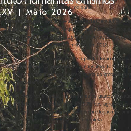
entra em vigor a partir do dia 1º de abril.
Marcelo Novaes
calcula que as
renúncias
, em âmbito es
chegar a valores maiores do que o divulgado. Isso porque
isenção tributária ou alíquota zero na importação dos agr
país importou mais de R$ 500 milhões em 2018.
“Além dessa
desoneração
, existe a
perda de arrecadação
computada porque o
agrotóxico
é um insumo. E como insu
integralmente dos impostos sobre a renda do produtor rural
explica o defensor.
“Assim como você deduz integralmente os gastos de saúde
Em um setor em que eu estimo que 90% dos agrotóxicos s
grandes produtores para a atividade de produção de comm
de colocar impostos na sua cesta”, completa.