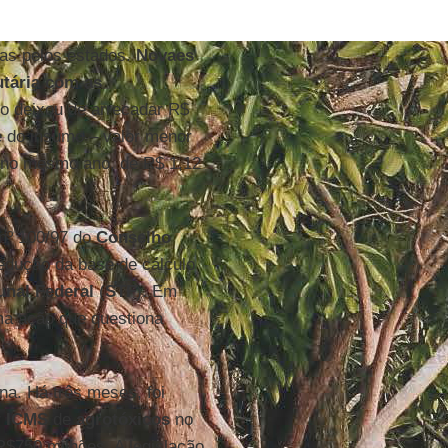
as pelos estados.
Novaes
utária com as
do deixou de arrecadar R$
e do insumo – valor menor
a no mesmo ano, de R$ 1,12
nº 100/97 do
Conselho
redução da base de cálculo
nal Federal
(
STF
). Em
ma ação que questiona
a. Há três meses, foi
r
ICMS
de
agrotóxicos
no
R$750 milhões. A legislação