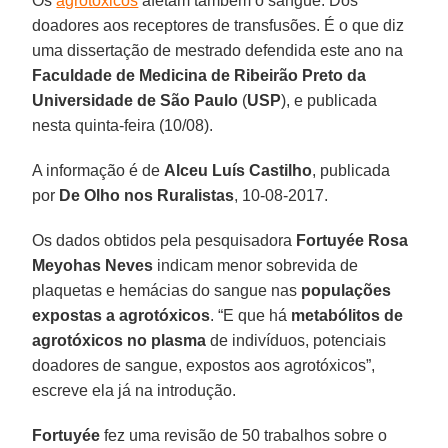
Os
agrotóxicos
afetam também o sangue. Dos
doadores aos receptores de transfusões. É o que diz
uma dissertação de mestrado defendida este ano na
Faculdade de Medicina de Ribeirão Preto da
Universidade de São Paulo
(
USP
), e publicada
nesta quinta-feira (10/08).
A informação é de
Alceu Luís Castilho
, publicada
por
De Olho nos Ruralistas
, 10-08-2017.
Os dados obtidos pela pesquisadora
Fortuyée Rosa
Meyohas Neves
indicam menor sobrevida de
plaquetas e hemácias do sangue nas
populações
expostas a agrotóxicos
. “E que há
metabólitos de
agrotóxicos no plasma
de indivíduos, potenciais
doadores de sangue, expostos aos agrotóxicos”,
escreve ela já na introdução.
Fortuyée
fez uma revisão de 50 trabalhos sobre o