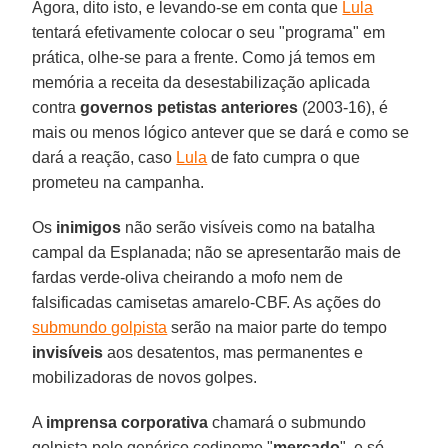
Agora, dito isto, e levando-se em conta que
Lula
tentará efetivamente colocar o seu "programa" em
prática, olhe-se para a frente. Como já temos em
memória a receita da desestabilização aplicada
contra
governos petistas anteriores
(2003-16), é
mais ou menos lógico antever que se dará e como se
dará a reação, caso
Lula
de fato cumpra o que
prometeu na campanha.
Os
inimigos
não serão visíveis como na batalha
campal da Esplanada; não se apresentarão mais de
fardas verde-oliva cheirando a mofo nem de
falsificadas camisetas amarelo-CBF. As ações do
submundo golpista
serão na maior parte do tempo
invisíveis
aos desatentos, mas permanentes e
mobilizadoras de novos golpes.
A
imprensa corporativa
chamará o submundo
golpista pelo genérico codinome "
mercado
", e só