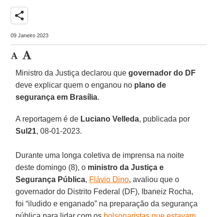
share
09 Janeiro 2023
Ministro da Justiça declarou que
governador do DF
deve explicar quem o enganou no
plano de
segurança em Brasília
.
A reportagem é de
Luciano Velleda
, publicada por
Sul21
, 08-01-2023.
Durante uma longa coletiva de imprensa na noite
deste domingo (8), o
ministro da Justiça e
Segurança Pública
,
Flávio Dino
, avaliou que o
governador do Distrito Federal (DF), Ibaneiz Rocha,
foi “iludido e enganado” na preparação da segurança
pública para lidar com os
bolsonaristas que estavam