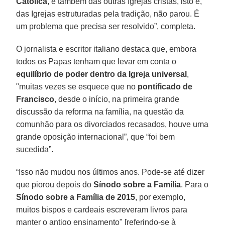
Católica
, e também das outras Igrejas cristãs, isto é,
das Igrejas estruturadas pela tradição, não parou. É
um problema que precisa ser resolvido”, completa.
O jornalista e escritor italiano destaca que, embora
todos os Papas tenham que levar em conta o
equilíbrio de poder dentro da Igreja universal
,
"muitas vezes se esquece que no
pontificado de
Francisco
, desde o início, na primeira grande
discussão da reforma na família, na questão da
comunhão para os divorciados recasados, houve uma
grande oposição internacional”, que “foi bem
sucedida”.
“Isso não mudou nos últimos anos. Pode-se até dizer
que piorou depois do
Sínodo sobre a Família
. Para o
Sínodo sobre a Família de 2015
, por exemplo,
muitos bispos e cardeais escreveram livros para
manter o antigo ensinamento" [referindo-se à