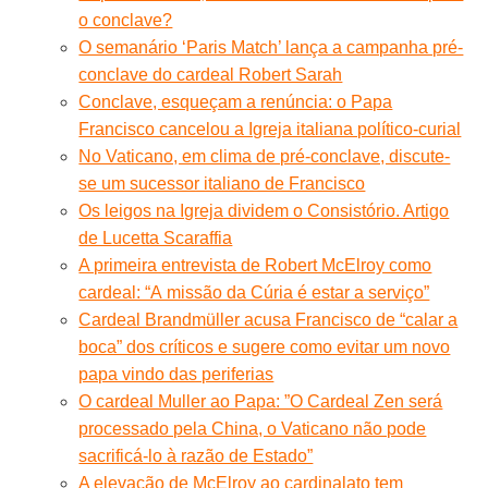
o conclave?
O semanário ‘Paris Match’ lança a campanha pré-
conclave do cardeal Robert Sarah
Conclave, esqueçam a renúncia: o Papa
Francisco cancelou a Igreja italiana político-curial
No Vaticano, em clima de pré-conclave, discute-
se um sucessor italiano de Francisco
Os leigos na Igreja dividem o Consistório. Artigo
de Lucetta Scaraffia
A primeira entrevista de Robert McElroy como
cardeal: “A missão da Cúria é estar a serviço”
Cardeal Brandmüller acusa Francisco de “calar a
boca” dos críticos e sugere como evitar um novo
papa vindo das periferias
O cardeal Muller ao Papa: ”O Cardeal Zen será
processado pela China, o Vaticano não pode
sacrificá-lo à razão de Estado”
A elevação de McElroy ao cardinalato tem