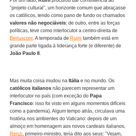
Por um lado,
Ruini
procurou dar consistência ao
"projeto cultural", um horizonte comum que abraçasse
os católicos, tendo como pano de fundo os chamados
valores não negociáveis
; de outro, entre as forças
políticas, teve como interlocutor a centro-direita de
Berlusconi
. A temporada de
Ruini
também está em
grande parte ligada à liderança forte (e diferente) de
João Paulo II
.
Mas muita coisa mudou na
Itália
e no mundo. Os
católicos italianos
não parecem representar um
interlocutor no país (com exceção do
Papa
Francisco
: isso foi visto em alguns momentos difíceis
como a pandemia). Algum tempo atrás, circulava uma
história nos ambientes do Vaticano: depois de um
almoço em homenagem aos novos cardeais italianos,
Renzi
, primeiro-ministro, teria dito aos seus: "Vejam,