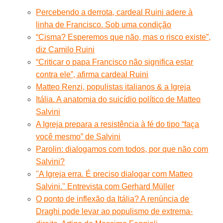
Percebendo a derrota, cardeal Ruini adere à
linha de Francisco. Sob uma condição
“Cisma? Esperemos que não, mas o risco existe”,
diz Camilo Ruini
“Criticar o papa Francisco não significa estar
contra ele”, afirma cardeal Ruini
Matteo Renzi, populistas italianos & a Igreja
Itália. A anatomia do suicídio político de Matteo
Salvini
A Igreja prepara a resistência à fé do tipo “faça
você mesmo” de Salvini
Parolin: dialogamos com todos, por que não com
Salvini?
''A Igreja erra. É preciso dialogar com Matteo
Salvini.'' Entrevista com Gerhard Müller
O ponto de inflexão da Itália? A renúncia de
Draghi pode levar ao populismo de extrema-