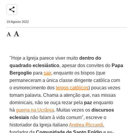
share
19 Agosto 2022
"Hoje a Igreja parece viver muito
dentro do
quadrado eclesiástico
, apesar dos convites do
Papa
Bergoglio
para
sair
, enquanto os bispos (que
permaneceram a única classe dirigente católica com
o esmorecimento dos
leigos católicos
) poucas vezes
tomam palavra. Chama a atenção que, nas missas
dominicais, não se ouça rezar pela
paz
enquanto
há
guerra na Ucrânia
. Muitas vezes os
discursos
eclesiais
não falam à vida comum", escreve o
historiador da Igreja italiano
Andrea Riccardi
,
fundador da
Comunidade de Santo Egídio
e ex-