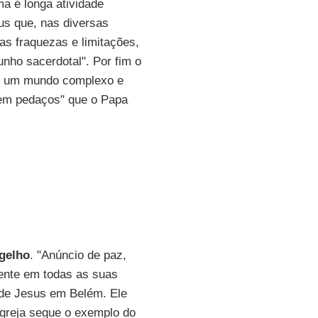
ma é longa atividade
us que, nas diversas
as fraquezas e limitações,
nho sacerdotal". Por fim o
e um mundo complexo e
l em pedaços" que o Papa
gelho
. "Anúncio de paz,
sente em todas as suas
de Jesus em Belém. Ele
Igreja segue o exemplo do