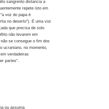
to sangrento distancia a
quentemente repete isto em
 "a voz do papa é
ita no deserto"). É uma voz
çada que precisa de solo
onflito não levarem em
, não se consegue o fim dos
aso ucraniano, no momento,
 em verdadeiras
er partes".
nha ou assuma