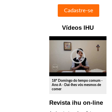
Vídeos IHU
play_circle_outline
18º Domingo do tempo comum -
Ano A - Dai-lhes vós mesmos de
comer
Revista ihu on-line