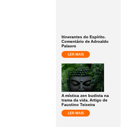
Itinerantes do Espírito.
Comentário de Adroaldo
Palaoro
LER MAIS
A mística zen budista na
trama da vida. Artigo de
Faustino Teixeira
LER MAIS