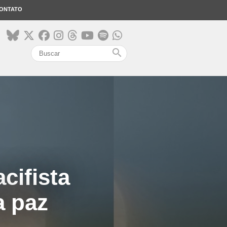
ONTATO
search
acifista
a paz