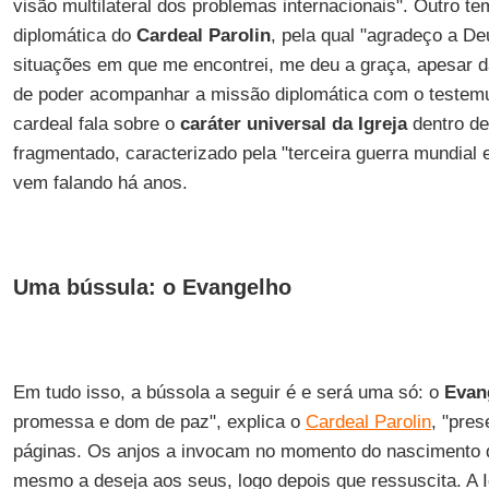
visão multilateral dos problemas internacionais". Outro te
diplomática do
Cardeal
Parolin
, pela qual "agradeço a De
situações em que me encontrei, me deu a graça, apesar d
de poder acompanhar a missão diplomática com o testemu
cardeal fala sobre o
caráter universal da Igreja
dentro d
fragmentado, caracterizado pela "terceira guerra mundia
vem falando há anos.
Uma bússula: o Evangelho
Em tudo isso, a bússola a seguir é e será uma só: o
Evan
promessa e dom de paz", explica o
Cardeal Parolin
, "pre
páginas. Os anjos a invocam no momento do nascimento 
mesmo a deseja aos seus, logo depois que ressuscita. A 