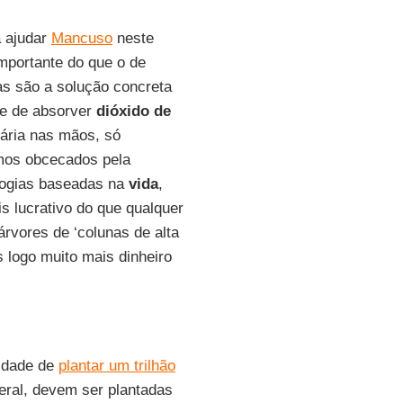
a ajudar
Mancuso
neste
mportante do que o de
as são a solução concreta
e de absorver
dióxido de
nária nas mãos, só
mos obcecados pela
ologias baseadas na
vida
,
s lucrativo do que qualquer
vores de ‘colunas de alta
s logo muito mais dinheiro
idade de
plantar um trilhão
eral, devem ser plantadas