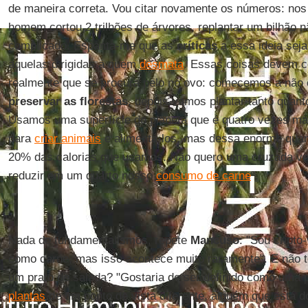
de maneira correta. Vou citar novamente os números: nos 
homem cortou 2 trilhões de árvores, replantar um bilhão n
complicado. Espanta-me que as
críticas
a essa ideia sej
aquelas dirigidas a quem
desmata
. Essas coisas devem c
realmente que se procura pelo no ovo: comecemos a não c
preservar as florestas
, depois vamos plantar tanto quant
Usamos uma superfície do planeta que é quatro vezes ma
para
criar animais
e alimentá-los, mas dessa enorme quan
20% das calorias que usamos. Não quero uma cruzada veg
reduzir em um quarto nosso
consumo de carne
".
Nada de fundamentalismos, repete
Mancuso
: "Sou cripto
como carne, mas isso acontece muito raramente". E não t
um prato de salada? "Gostaria de ser definido como uma 
plantas
de um ponto de vista diferente, alguém que está d