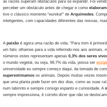
as raízes superam obstáculos para se expandir. Foi ven
perceber um obstáculo antes de chegar e como
elaboram
tive o clássico momento "
eureka
!" de
Arquimedes
. Comp
inteligentes, com capacidades diferentes das nossas, mas 
A
paixão
é agora uma razão de vida. "Para mim é primord
um fato: olhamos para a vida referindo-nos aos animais,
números estes representam apenas
0,3% dos seres vivo
o mundo vegetal, ou seja, 99,7% da vida, possa ser
estúp
universidade eu sempre começo daqui, da tomada de con
superestimamos
os animais. Depois muitas vezes mostr
que uma planta pode fazer em dez dias, como as suas ra
num labirinto e sempre consigo espanto e curiosidade. A
m
sempre impressiona, é correto dizer que não se desloca