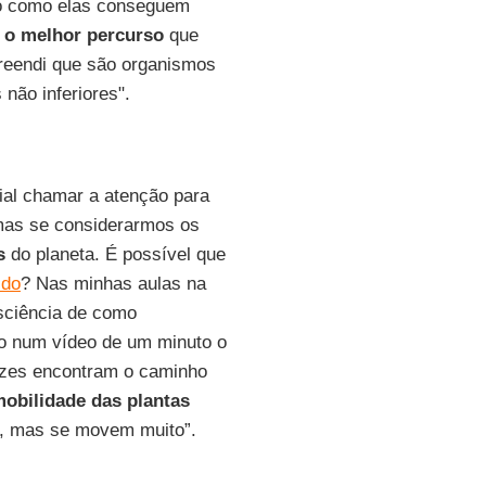
do como elas conseguem
 o melhor percurso
que
reendi que são organismos
não inferiores".
ial chamar a atenção para
 mas se considerarmos os
s
do planeta. É possível que
ido
? Nas minhas aulas na
sciência de como
o num vídeo de um minuto o
ízes encontram o caminho
obilidade das plantas
m, mas se movem muito”.