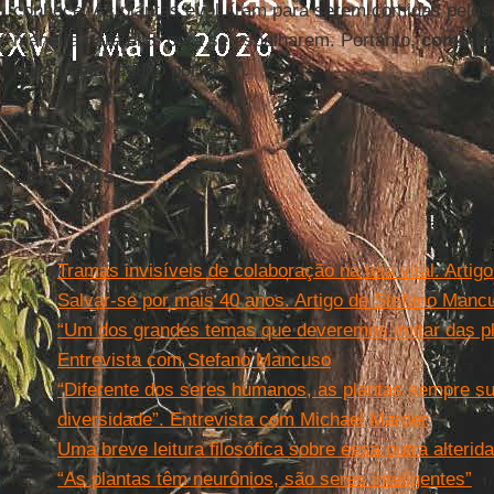
conhece. As plantas evoluíram para serem comidas pelos
maneira para elas para se espalharem. Portanto,
comê-la
nosso amor adulto por elas".
Leia mais
Tramas invisíveis de colaboração na teia vital. Artigo
Salvar-se por mais 40 anos. Artigo de Stefano Manc
“Um dos grandes temas que deveremos imitar das pl
Entrevista com Stefano Mancuso
“Diferente dos seres humanos, as plantas sempre 
diversidade”. Entrevista com Michael Marder
Uma breve leitura filosófica sobre essa outra alterid
“As plantas têm neurônios, são seres inteligentes”