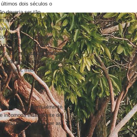
últimos dois séculos o
ão deveria ser tão
am mais duras do que
onviver, mas parece-me
ortar mais e, portanto, a
o possível, há espaço.
ior que os
Estados Unidos
tidade de terra produzimos
etariana, mas bastaria
-vegetariano, eventualmente
e incomoda estar diante de
pessoa que ajudou a ver as
o lado delas porque as