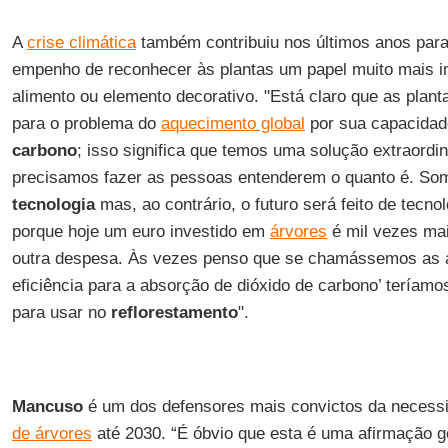
A
crise climática
também contribuiu nos últimos anos par
empenho de reconhecer às plantas um papel muito mais i
alimento ou elemento decorativo. "Está claro que as plant
para o problema do
aquecimento global
por sua capacidad
carbono
; isso significa que temos uma solução extraordi
precisamos fazer as pessoas entenderem o quanto é. So
tecnologia
mas, ao contrário, o futuro será feito de tecn
porque hoje um euro investido em
árvores
é mil vezes mai
outra despesa. Às vezes penso que se chamássemos as ár
eficiência para a absorção de dióxido de carbono’ teríamo
para usar no
reflorestamento
".
Mancuso
é um dos defensores mais convictos da necess
de árvores
até 2030. “É óbvio que esta é uma afirmação g