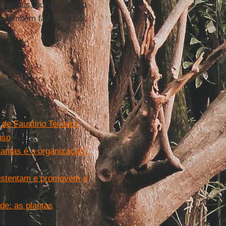
 animais, porque é uma
s
também faz parte do
 de Faustino Teixeira
uso
antas é a organização”.
sustentam e promovem a
ade: as plantas