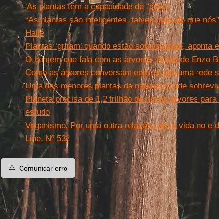
'As plantas têm a capacidade de “ouvir”
“As plantas são inteligentes, talvez mais do que nós
Hallé
Plantas ‘gritam’ quando estão sob estresse, aponta 
O homem que fala com as árvores. Artigo de Enzo B
Como as árvores conversam entre si por uma rede s
Uma das menores plantas da natureza pode sobreviv
Planeta precisa de 1,2 trilhão de novas árvores para
estudo
Veganismo. Por uma outra relação com a vida no e d
Line, Nº 532
⚠️
Comunicar erro