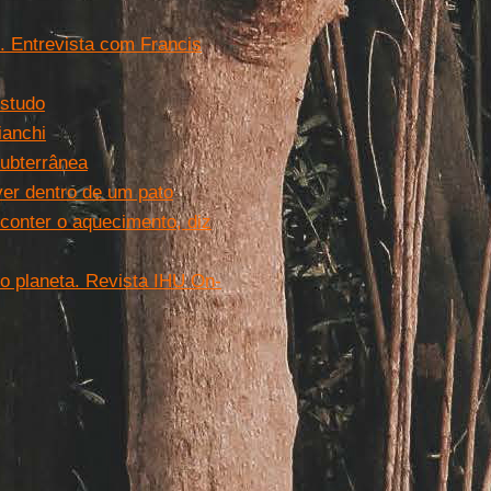
”. Entrevista com Francis
estudo
ianchi
ubterrânea
er dentro de um pato
 conter o aquecimento, diz
o planeta. Revista IHU On-