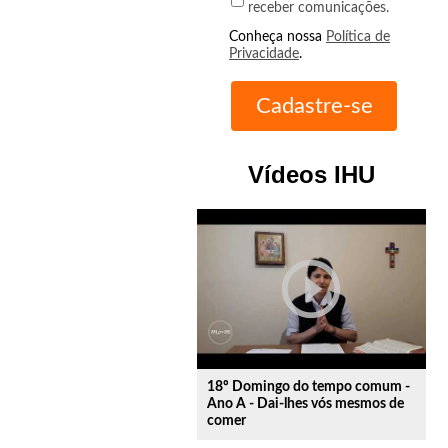
receber comunicações.
Conheça nossa
Política de
Privacidade
.
Vídeos IHU
play_circle_outline
18º Domingo do tempo comum -
Ano A - Dai-lhes vós mesmos de
comer