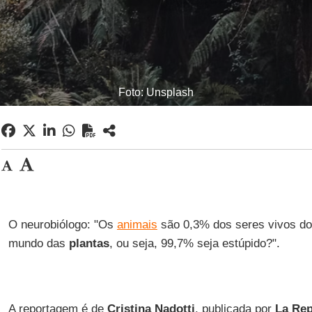
Foto: Unsplash
O neurobiólogo: "Os
animais
são 0,3% dos seres vivos do 
mundo das
plantas
, ou seja, 99,7% seja estúpido?".
A reportagem é de
Cristina Nadotti
, publicada por
La Rep