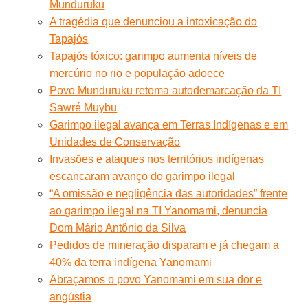
Munduruku
A tragédia que denunciou a intoxicação do
Tapajós
Tapajós tóxico: garimpo aumenta níveis de
mercúrio no rio e população adoece
Povo Munduruku retoma autodemarcação da TI
Sawré Muybu
Garimpo ilegal avança em Terras Indígenas e em
Unidades de Conservação
Invasões e ataques nos territórios indígenas
escancaram avanço do garimpo ilegal
“A omissão e negligência das autoridades” frente
ao garimpo ilegal na TI Yanomami, denuncia
Dom Mário Antônio da Silva
Pedidos de mineração disparam e já chegam a
40% da terra indígena Yanomami
Abraçamos o povo Yanomami em sua dor e
angústia