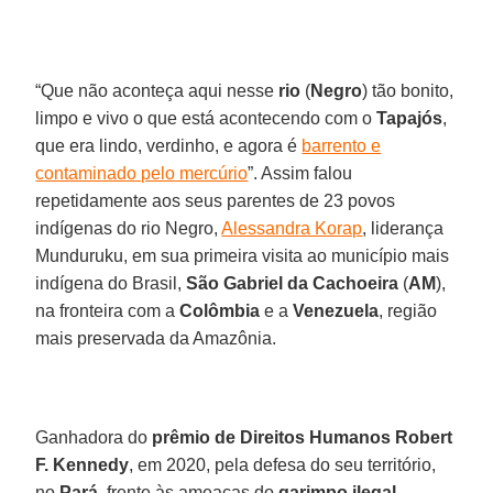
“Que não aconteça aqui nesse
rio
(
Negro
) tão bonito,
limpo e vivo o que está acontecendo com o
Tapajós
,
que era lindo, verdinho, e agora é
barrento e
contaminado pelo mercúrio
”. Assim falou
repetidamente aos seus parentes de 23 povos
indígenas do rio Negro,
Alessandra Korap
, liderança
Munduruku, em sua primeira visita ao município mais
indígena do Brasil,
São Gabriel da Cachoeira
(
AM
),
na fronteira com a
Colômbia
e a
Venezuela
, região
mais preservada da Amazônia.
Ganhadora do
prêmio de Direitos Humanos Robert
F. Kennedy
, em 2020, pela defesa do seu território,
no
Pará
, frente às ameaças do
garimpo ilegal
,