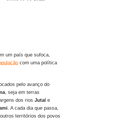
r em um país que sufoca,
população
com uma política
ocados pelo avanço do
ma
, seja em terras
argens dos rios
Jutaí
e
ami
. A cada dia que passa,
utros territórios dos povos