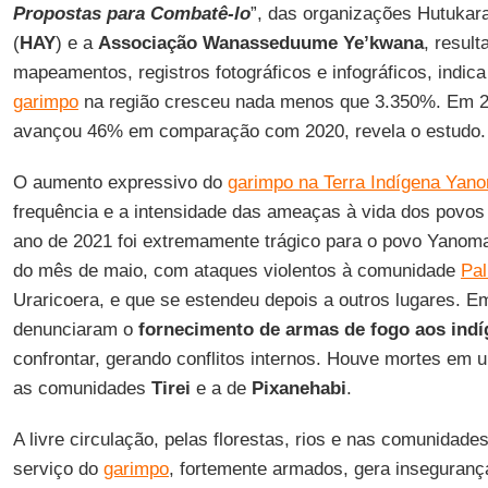
Propostas para Combatê-lo
”, das organizações Hutuka
(
HAY
) e a
Associação Wanasseduume Ye’kwana
, resul
mapeamentos, registros fotográficos e infográficos, indic
garimpo
na região cresceu nada menos que 3.350%. Em 20
avançou 46% em comparação com 2020, revela o estudo.
O aumento expressivo do
garimpo na Terra Indígena Yan
frequência e a intensidade das ameaças à vida dos pov
ano de 2021 foi extremamente trágico para o povo Yanomam
do mês de maio, com ataques violentos à comunidade
Pal
Uraricoera, e que se estendeu depois a outros lugares. E
denunciaram o
fornecimento de armas de fogo aos ind
confrontar, gerando conflitos internos. Houve mortes em 
as comunidades
Tirei
e a de
Pixanehabi
.
A livre circulação, pelas florestas, rios e nas comunidade
serviço do
garimpo
, fortemente armados, gera inseguran