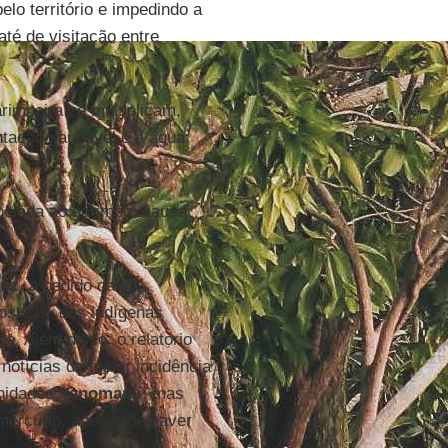
lo território e impedindo a
até de visitação entre
rimpeira se multiplicam,
tação saudável e à água
ociada ao garimpo, causa
ruz
, a pedido das
 os 92% dos indígenas
e. Além disso, o relatório
 notícias de maior incidência
unidades
Yanomami
, mas
mercúrio, apesar de haver