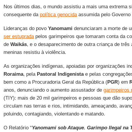
Nos últimos dias, o mundo assistiu a mais uma extrema 
consequente da
política genocida
assumida pelo Governo 
Lideranças do povo
Yanomami
denunciaram a morte de 
ser estuprada
pelos garimpeiros que tomaram conta da 
de
Waikás
, e o desaparecimento de outra criança de três 
meninas resistiu à violência.
As organizações indígenas, apoiadas por organizações in
Roraima
, pela
Pastoral Indigenista
e pelas congregações 
bem como a Procuradoria Geral da República (
PGR
) em
anos, denunciando o aumento assustador de
garimpeiros 
(TIY): mais de 20 mil garimpeiros e pessoas que dão supo
circulam nas terras e rios, intimidando, ameaçando, ava
poluindo, contagiando, violentando e matando.
O Relatório “
Yanomami sob Ataque. Garimpo Ilegal na 