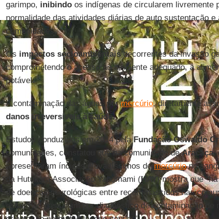
garimpo,
inibindo
os indígenas de circularem livremente pe
normalidade das atividades diárias de auto sustentação e 
comunidades.
Os
impactos socioambientais
decorrentes da invasão ga
comprometendo o acesso ao ambiente adequado, à alimen
potável.
A contaminação das águas por
mercúrio
, diretamente ass
danos irreversíveis à saúde
.
Estudos conduzidos em 2014 pela
Fundação Oswaldo C
comunidades, constatou que na comunidade de
Aracaça
,
apresentaram índices elevadíssimos de
mercúrio
no sangu
da Hutukara Associação Yanomami (
HAY
) mostra que “há
de doenças neurológicas entre recém-nascidos nas com
estas não passaram por diagnóstico de contaminação de 
orientação normativa nesse sentido”.