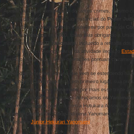
Apesar de tantas denúncias e de tantos crimes, mesmo 
judiciais proferidas em diversas instâncias do
Poder Judic
2018 e da adoção de Medidas Cautelares por parte da
Com
Direitos Humanos
em 2020, todas elas obrigando a Uniã
monitoramento da
TI Yanomami
, incluindo a retirada dos
suporte logístico e empresarial da atividade ilegal, o
Estad
omissão e na realização de operações pontuais claramente
Diante desse terrível cenário que vem se estendendo há a
Missionário (
Cimi
) manifesta, em primeiro lugar, sua pro
solidariedade ao povo
Yanomami
por mais esse triste ac
conhecimento de todo o mundo. Abraçamos os
Yanomam
reafirmamos nossa parceria com a Hutukara Associação
Conselho Distrital de Saúde Indígena Yanomami e Ye’kwa
conselheiro
Júnior Hekurari Yanomami
.