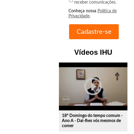
receber comunicações.
Conheça nossa
Política de
Privacidade
.
Vídeos IHU
play_circle_outline
18º Domingo do tempo comum -
Ano A - Dai-lhes vós mesmos de
comer