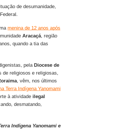
situação de desumanidade,
Federal.
uma
menina de 12 anos após
comunidade
Aracaçá
, região
anos, quando a tia das
digenistas, pela
Diocese de
de religiosos e religiosas,
Roraima
, vêm, nos últimos
na Terra Indígena Yanomami
rte à atividade
ilegal
nçando, desmatando,
Terra Indígena Yanomami e