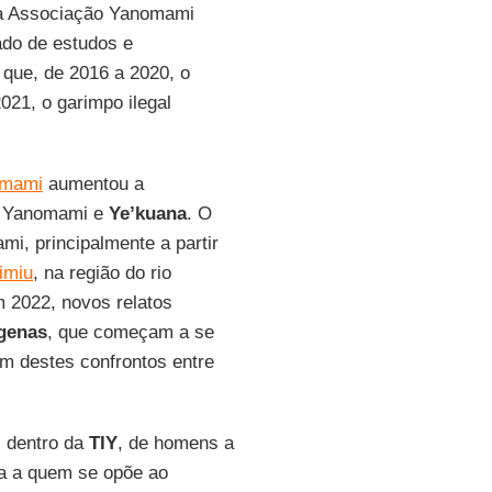
ra Associação Yanomami
tado de estudos e
a que, de 2016 a 2020, o
21, o garimpo ilegal
omami
aumentou a
os Yanomami e
Ye’kuana
. O
i, principalmente a partir
imiu
, na região do rio
m 2022, novos relatos
ígenas
, que começam a se
um destes confrontos entre
s dentro da
TIY
, de homens a
ça a quem se opõe ao