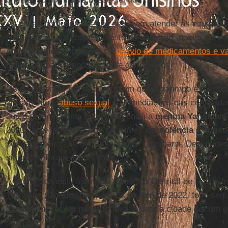
As pistas comunitárias que deveriam atender às equipes
para operação e abastecimento do
garimpo
, postos de s
abandonados
, situações de
desvio de medicamentos e v
indígenas para atendimento de garimpeiros.
Os documentos também apontam que o garimpo é responsá
aliciamento e
abuso sexual
nas imediações das comunidad
que o recente crime cometido contra a
menina Yanomam
2020, já se teve registros de crimes de
violência e abuso
por garimpeiros de outras meninas Yanomami. Depois des
situações foram denunciadas.
A última denúncia feita pelo Conselho Distrital de Saúde
Ye’kwana (
Condisi YY
), em 29 de abril de 2022, foi o se
Yanomami recém nascido
levado para a cidade por um g
seu filho.