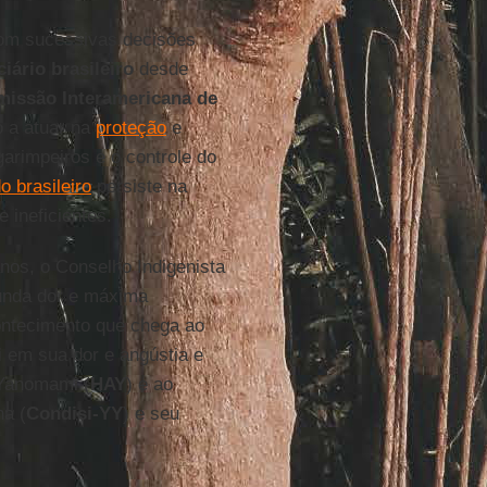
com sucessivas decisões
iário brasileiro
desde
issão Interamericana de
o a atuar na
proteção
e
 garimpeiros e o controle do
o brasileiro
persiste na
 ineficientes.
nos, o Conselho Indigenista
funda dor e máxima
ontecimento que chega ao
i
em sua dor e angústia e
 Yanomami (
HAY
) e ao
na (
Condisi-YY
) e seu