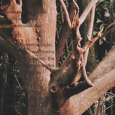
 de saúde estão ocupadas
aúde completamente
acinas
destinadas aos
vel pela desestruturação,
es indígenas, o que mostra
i
não é um caso isolado. Em
 sexual e mortes
cometidos
ses episódios, outras
 Indígena Yanomami e
questro de um
indígena
arimpeiro que alegou ser