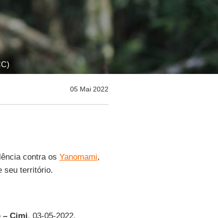
CC)
05 Mai 2022
lência contra os
Yanomami
,
seu território.
 – Cimi
, 03-05-2022.