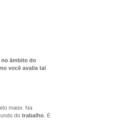
 no âmbito do
o você avalia tal
ito maior. Na
 mundo do
trabalho
. É