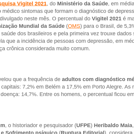
squisa
Vigitel
2021
, do
Ministério
da Saúde
, em médi
ao médico sintomas que formam o diagnóstico de depress
 divulgado neste mês. O percentual do
Vigitel
2021
é ma
ização
Mundial
da
Saúde
(
OMS
) para o Brasil, de 5,
 saúde dos brasileiros e pela primeira vez trouxe dados
la que a incidência de pessoas com depressão, em méd
nça crônica considerada muito comum.
elou que a frequência de
adultos com diagnóstico m
s capitais: 7,2% em Belém a 17,5% em Porto Alegre. As
 doença: 14,7%. Entre os homens, o percentual ficou e
um
, o historiador e pesquisador (
UFPE
)
Heribaldo
Maia
 e Sofrimento psíquico
(
Ruptura Editorial
), consider