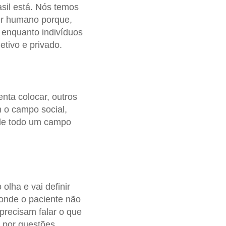
sil está. Nós temos
er humano porque,
 enquanto indivíduos
tivo e privado.
enta colocar, outros
 o campo social,
 de todo um campo
lha e vai definir
onde o paciente não
recisam falar o que
o por questões