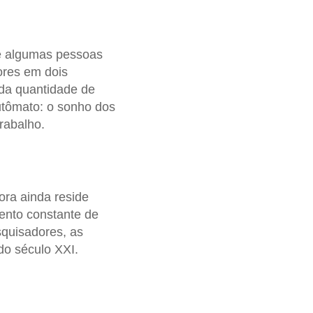
e algumas pessoas
ores em dois
da quantidade de
utômato: o sonho dos
trabalho.
ora ainda reside
mento constante de
squisadores, as
do século XXI.