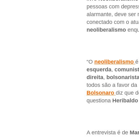
pessoas com depres
alarmante, deve ser 
conectado com o atua
neoliberalismo
enqua
“O
neoliberalismo
é
esquerda
,
comunis
direita
,
bolsonarist
todos são a favor da 
Bolsonaro
diz que d
questiona
Heribaldo
A entrevista é de
Mar