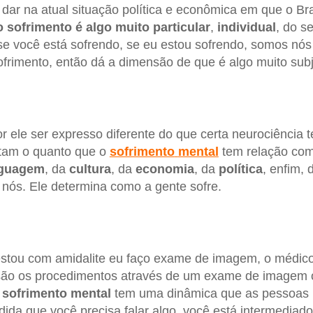
dar na atual situação política e econômica em que o Bra
o sofrimento é algo muito particular
,
individual
, do s
 se você está sofrendo, se eu estou sofrendo, somos nós
frimento, então dá a dimensão de que é algo muito subje
r ele ser expresso diferente do que certa neurociência t
ntam o quanto que o
sofrimento
mental
tem relação com
nguagem
, da
cultura
, da
economia
, da
política
, enfim,
 nós. Ele determina como a gente sofre.
stou com amidalite eu faço exame de imagem, o médico o
são os procedimentos através de um exame de imagem 
O
sofrimento
mental
tem uma dinâmica que as pessoas p
ida que você precisa falar algo, você está intermediad