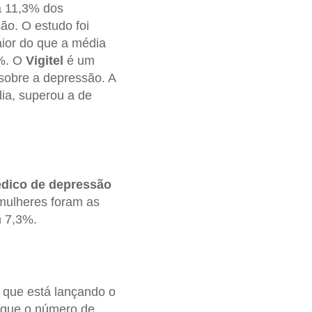
a 11,3% dos
ão. O estudo foi
ior do que a média
3%. O
Vigitel
é um
 sobre a depressão. A
ia, superou a de
édico de depressão
 mulheres foram as
m 7,3%.
, que está lançando o
a que o número de