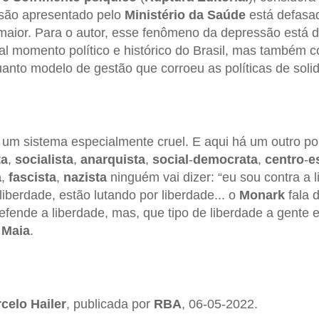
são apresentado pelo
Ministério
da Saúde
está defasad
maior. Para o autor, esse fenômeno da depressão está 
l momento político e histórico do Brasil, mas também 
nto modelo de gestão que corroeu as políticas de solid
 um sistema especialmente cruel. E aqui há um outro po
ta
,
socialista
,
anarquista
,
social
-
democrata
,
centro
-
e
a
,
fascista
,
nazista
ninguém vai dizer: “eu sou contra a li
liberdade, estão lutando por liberdade... o
Monark
fala d
efende a liberdade, mas, que tipo de liberdade a gente e
Maia
.
celo
Hailer
, publicada por
RBA
, 06-05-2022.