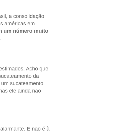
sil, a consolidação
das américas em
em um número muito
.
estimados. Acho que
 sucateamento da
há um sucateamento
 mas ele ainda não
alarmante. E não é à