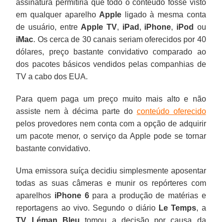
assinatura permitiria que todo o conteúdo fosse visto
em qualquer aparelho
Apple
ligado à mesma conta
de usuário, entre
Apple TV
,
iPad
,
iPhone
,
iPod
ou
iMac
. Os cerca de 30 canais seriam oferecidos por 40
dólares, preço bastante convidativo comparado ao
dos pacotes básicos vendidos pelas companhias de
TV a cabo dos EUA.
Para quem paga um preço muito mais alto e não
assiste nem à décima parte do
conteúdo oferecido
pelos provedores nem conta com a opção de adquirir
um pacote menor, o serviço da Apple pode se tornar
bastante convidativo.
Uma emissora suíça decidiu simplesmente aposentar
todas as suas câmeras e munir os repórteres com
aparelhos
iPhone 6
para a produção de matérias e
reportagens ao vivo. Segundo o diário
Le Temps
, a
TV Léman Bleu
tomou a decisão por causa da