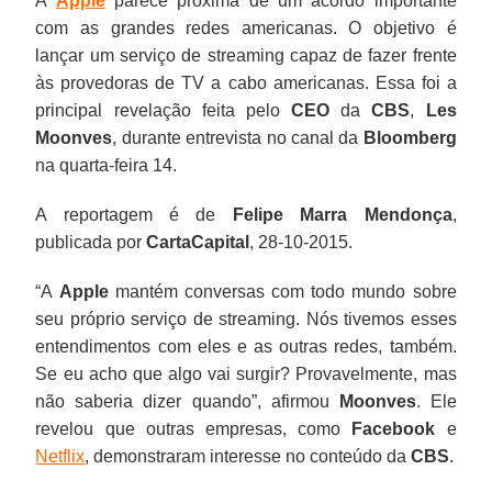
A
Apple
parece próxima de um acordo importante
com as grandes redes americanas. O objetivo é
lançar um serviço de streaming capaz de fazer frente
às provedoras de TV a cabo americanas. Essa foi a
principal revelação feita pelo
CEO
da
CBS
,
Les
Moonves
, durante entrevista no canal da
Bloomberg
na quarta-feira 14.
A reportagem é de
Felipe Marra Mendonça
,
publicada por
CartaCapital
, 28-10-2015.
“A
Apple
mantém conversas com todo mundo sobre
seu próprio serviço de streaming. Nós tivemos esses
entendimentos com eles e as outras redes, também.
Se eu acho que algo vai surgir? Provavelmente, mas
não saberia dizer quando”, afirmou
Moonves
. Ele
revelou que outras empresas, como
Facebook
e
Netflix
, demonstraram interesse no conteúdo da
CBS
.