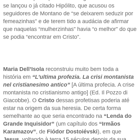
se lançou o já citado Hipólito, que acusou os
seguidores de Montano de “se deixarem seduzir por
femeazinhas” e de terem tido a audácia de afirmar
que naquelas “mulherzinhas” havia “o melhor” do que
se podia “encontrar em Cristo”.
Maria Dell’Isola
reconstruiu muito bem toda a
história em
“L’ultima profezia. La crisi montanista
nel cristianesimo antico”
[A última profecia. A crise
montanista no cristianismo antigo] (Ed. Il Pozzo di
Giacobbe). O
Cristo
dessas profetisas poderia até
estar na origem da sua heresia. De certa forma
semelhante ao que seria encontrado na
“Lenda do
Grande Inquisidor”
(um capítulo dos
“Irmãos
Karamazov”
, de
Fiódor Dostoiévski
), em que
Jesus
, voltando à terra 15 séculos depois da sua