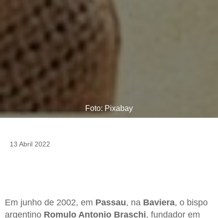
Foto: Pixabay
13 Abril 2022
Em junho de 2002, em
Passau
, na
Baviera
, o bispo
argentino
Romulo Antonio Braschi
, fundador em