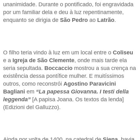
unanimidade. Durante o pontificado, foi engravidada
por um familiar dela e deu à luz repentinamente,
enquanto se dirigia de
São Pedro
ao
Latrão
.
O filho teria vindo à luz em um local entre o
Coliseu
e a
Igreja de São Clemente
, onde mais tarde ela
seria sepultada.
Boccaccio
mostrou a sua crença na
existência dessa pontífice mulher. E muitíssimos
outros, como reconstrói
Agostino Paravicini
Bagliani
em
“La papessa Giovanna. I testi della
leggenda”
[A papisa Joana. Os textos da lenda]
(Edizioni del Galluzzo).
Ainda por volta de 1400, na catedral de
Siena
, havia