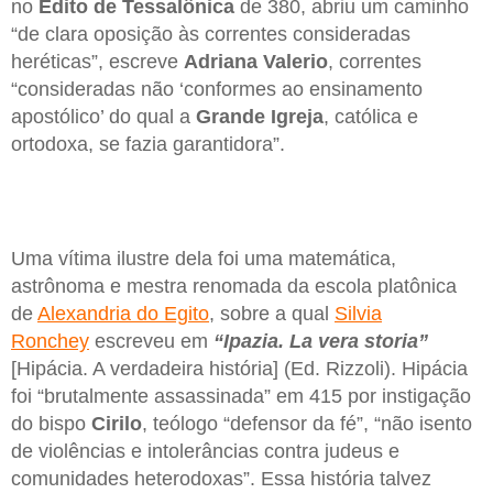
no
Edito de Tessalônica
de 380, abriu um caminho
“de clara oposição às correntes consideradas
heréticas”, escreve
Adriana Valerio
, correntes
“consideradas não ‘conformes ao ensinamento
apostólico’ do qual a
Grande Igreja
, católica e
ortodoxa, se fazia garantidora”.
Uma vítima ilustre dela foi uma matemática,
astrônoma e mestra renomada da escola platônica
de
Alexandria do Egito
, sobre a qual
Silvia
Ronchey
escreveu em
“Ipazia. La vera storia”
[Hipácia. A verdadeira história] (Ed. Rizzoli). Hipácia
foi “brutalmente assassinada” em 415 por instigação
do bispo
Cirilo
, teólogo “defensor da fé”, “não isento
de violências e intolerâncias contra judeus e
comunidades heterodoxas”. Essa história talvez