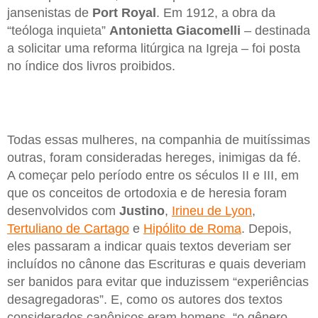
jansenistas de
Port Royal
. Em 1912, a obra da
“teóloga inquieta”
Antonietta Giacomelli
– destinada
a solicitar uma reforma litúrgica na Igreja – foi posta
no índice dos livros proibidos.
Todas essas mulheres, na companhia de muitíssimas
outras, foram consideradas hereges, inimigas da fé.
A começar pelo período entre os séculos II e III, em
que os conceitos de ortodoxia e de heresia foram
desenvolvidos com
Justino
,
Irineu de Lyon
,
Tertuliano de Cartago
e
Hipólito de Roma
. Depois,
eles passaram a indicar quais textos deveriam ser
incluídos no cânone das Escrituras e quais deveriam
ser banidos para evitar que induzissem “experiências
desagregadoras”. E, como os autores dos textos
considerados canônicos eram homens, “o gênero