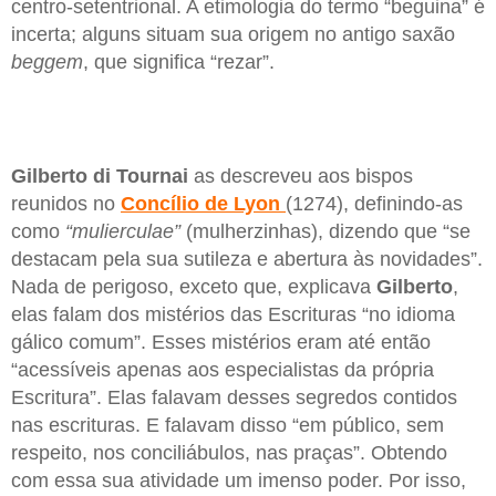
centro-setentrional. A etimologia do termo “beguina” é
incerta; alguns situam sua origem no antigo saxão
beggem
, que significa “rezar”.
Gilberto di Tournai
as descreveu aos bispos
reunidos no
Concílio de Lyon
(1274), definindo-as
como
“mulierculae”
(mulherzinhas), dizendo que “se
destacam pela sua sutileza e abertura às novidades”.
Nada de perigoso, exceto que, explicava
Gilberto
,
elas falam dos mistérios das Escrituras “no idioma
gálico comum”. Esses mistérios eram até então
“acessíveis apenas aos especialistas da própria
Escritura”. Elas falavam desses segredos contidos
nas escrituras. E falavam disso “em público, sem
respeito, nos conciliábulos, nas praças”. Obtendo
com essa sua atividade um imenso poder. Por isso,