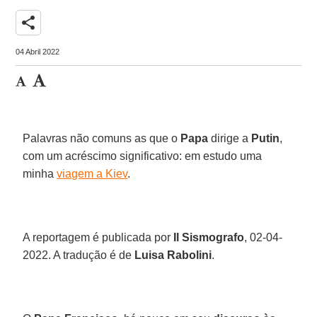
share
04 Abril 2022
Palavras não comuns as que o
Papa
dirige a
Putin
,
com um acréscimo significativo: em estudo uma
minha
viagem a Kiev
.
A reportagem é publicada por
Il Sismografo
, 02-04-
2022. A tradução é de
Luisa Rabolini
.