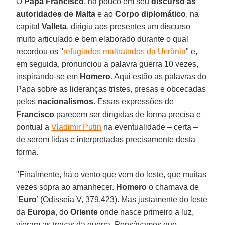
O
Papa Francisco
, há pouco em seu
discurso às
autoridades de Malta
e ao
Corpo diplomático
, na
capital
Valleta
, dirigiu aos presentes um discurso
muito articulado e bem elaborado durante o qual
recordou os "
refugiados maltratados da Ucrânia
" e,
em seguida, pronunciou a palavra guerra 10 vezes,
inspirando-se em
Homero
. Aqui estão as palavras do
Papa sobre as lideranças tristes, presas e obcecadas
pelos
nacionalismos
. Essas expressões de
Francisco
parecem ser dirigidas de forma precisa e
pontual a
Vladimir Putin
na eventualidade – certa –
de serem lidas e interpretadas precisamente desta
forma.
"Finalmente, há o vento que vem do leste, que muitas
vezes sopra ao amanhecer.
Homero
o chamava de
‘
Euro
’ (Odisseia V, 379.423). Mas justamente do leste
da
Europa
, do
Oriente
onde nasce primeiro a luz,
vieram as trevas da guerra. Pensávamos que