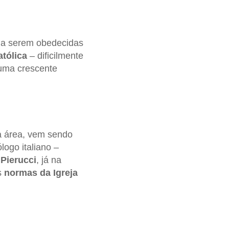
s a serem obedecidas
atólica
– dificilmente
 uma crescente
a área, vem sendo
logo italiano –
,
Pierucci
, já na
s
normas da Igreja