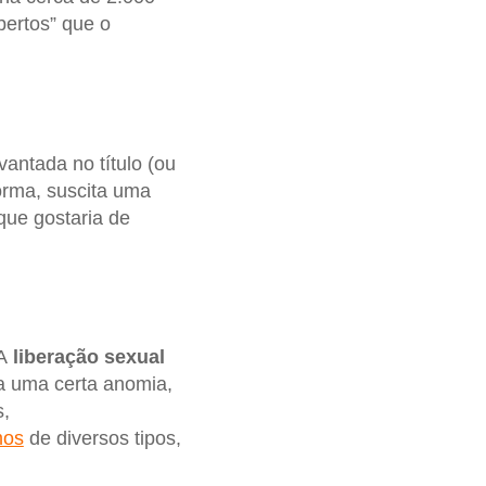
bertos” que o
vantada no título (ou
orma, suscita uma
que gostaria de
A
liberação sexual
 a uma certa anomia,
s,
mos
de diversos tipos,