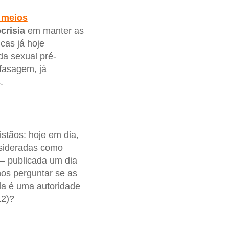
 meios
crisia
em manter as
icas já hoje
da sexual pré-
fasagem, já
.
stãos: hoje em dia,
nsideradas como
 – publicada um dia
os perguntar se as
da é uma autoridade
12)?