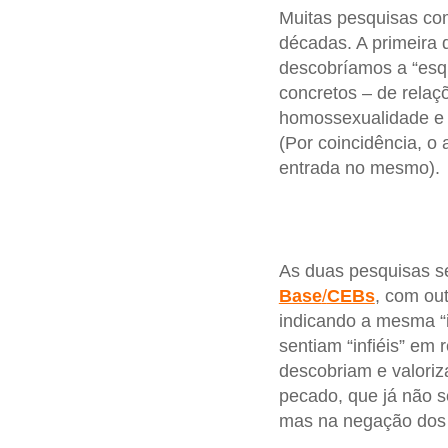
Muitas pesquisas co
décadas. A primeira d
descobríamos a “esqu
concretos – de relaç
homossexualidade e 
(Por coincidência, o 
entrada no mesmo).
As duas pesquisas se
Base
/
CEBs
, com out
indicando a mesma “i
sentiam “infiéis” em 
descobriam e valoriz
pecado, que já não s
mas na negação dos v