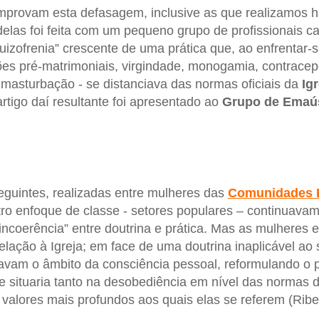
mprovam esta defasagem, inclusive as que realizamos 
elas foi feita com um pequeno grupo de profissionais cat
izofrenia” crescente de uma prática que, ao enfrentar
ões pré-matrimoniais, virgindade, monogamia, contracep
masturbação - se distanciava das normas oficiais da
Igr
artigo daí resultante foi apresentado ao
Grupo de Emaú
guintes, realizadas entre mulheres das
Comunidades E
ro enfoque de classe - setores populares – continuavam,
ncoerência” entre doutrina e prática. Mas as mulheres e
relação à Igreja; em face de uma doutrina inaplicável ao 
avam o âmbito da consciência pessoal, reformulando o p
e situaria tanto na desobediência em nível das normas
alores mais profundos aos quais elas se referem (Ribei