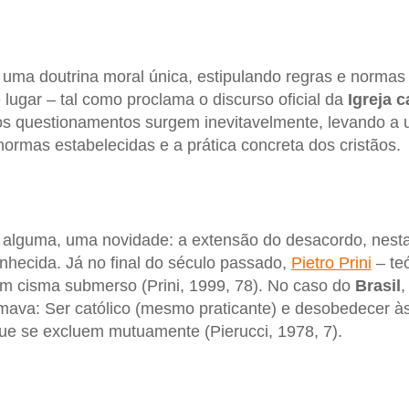
 uma doutrina moral única, estipulando regras e norma
lugar – tal como proclama o discurso oficial da
Igreja c
os questionamentos surgem inevitavelmente, levando a
ormas estabelecidas e a prática concreta dos cristãos.
a alguma, uma novidade: a extensão do desacordo, nest
hecida. Já no final do século passado,
Pietro Prini
– teó
m cisma submerso (Prini, 1999, 78). No caso do
Brasil
mava: Ser católico (mesmo praticante) e desobedecer à
ue se excluem mutuamente (Pierucci, 1978, 7).