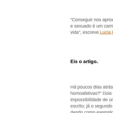
"Conseguir nos aprox
e sexuado é um cami
vida", escreve
Lucia 
Eis o artigo.
Há poucos dias atrás
homoafetivas?” Dois 
impossibilidade de 
escrito; já o segund
dando como exemplo