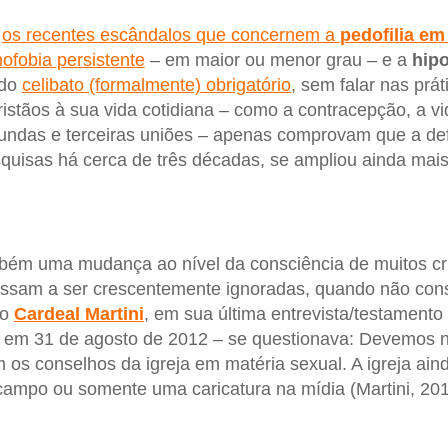
,
os recentes escândalos que concernem a
pedofilia em
ofobia persistente
– em maior ou menor grau – e a
hipo
 do
celibato (formalmente) obrigatório
, sem falar nas prát
ristãos à sua vida cotidiana – como a contracepção, a vi
gundas e terceiras uniões – apenas comprovam que a de
quisas há cerca de três décadas, se ampliou ainda mais
bém uma mudança ao nível da consciência de muitos cri
passam a ser crescentemente ignoradas, quando não co
io
Cardeal Martini
, em sua última entrevista/testamento
, em 31 de agosto de 2012 – se questionava: Devemos n
os conselhos da igreja em matéria sexual. A igreja ain
campo ou somente uma caricatura na mídia (Martini, 20