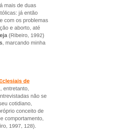
há mais de duas
ólicas: já então
-se com os problemas
ção e aborto, até
eja
(Ribeiro, 1992)
s
, marcando minha
clesiais de
 entretanto,
ntrevistadas não se
seu cotidiano,
róprio conceito de
 de comportamento,
ro, 1997, 128).