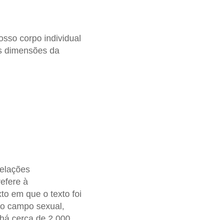
sso corpo individual
as dimensões da
elações
efere à
to em que o texto foi
no campo sexual,
há cerca de 2.000