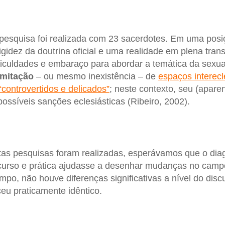
 pesquisa foi realizada com 23 sacerdotes. Em uma posi
igidez da doutrina oficial e uma realidade em plena tra
ficuldades e embaraço para abordar a temática da sexua
imitação
– ou mesmo inexistência – de
espaços interecle
controvertidos e delicados”
; neste contexto, seu (apare
ossíveis sanções eclesiásticas (Ribeiro, 2002).
as pesquisas foram realizadas, esperávamos que o dia
urso e prática ajudasse a desenhar mudanças no campo 
po, não houve diferenças significativas a nível do discu
ceu praticamente idêntico.